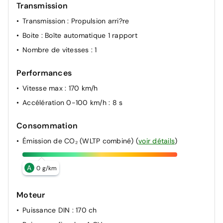
Volant gainé de similicuir
Transmission
Transmission
: Propulsion arri?re
Boite
: Boîte automatique 1 rapport
Nombre de vitesses
: 1
Performances
Vitesse max
: 170 km/h
Accélération 0-100 km/h
: 8 s
Consommation
Émission de CO₂ (WLTP combiné)
(
voir détails
)
A
0 g/km
Moteur
Puissance DIN
: 170 ch