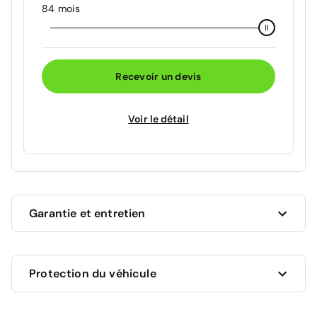
84 mois
Recevoir un devis
Voir le détail
Garantie et entretien
Ce véhicule est sous garantie constructeur MG
Protection du véhicule
jusqu'au 23/03/2033 soit pour une durée de 79 mois.
Les travaux couverts par la garantie seront
effectués gratuitement par les professionnels du