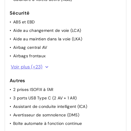
Sécurité
ABS et EBD
Aide au changement de voie (LCA)
Aide au maintien dans la voie (LKA)
Airbag central AV
Airbags frontaux
Airbags latéraux
Voir plus (+23)
Airbags rideaux
Autres
Alarme
2 prises ISOFIX à l'AR
Alerte de circulation transversale AR (RCTA)
3 ports USB Type C (2 AV + 1 AR)
Allumage automatique des feux
Assistant de conduite intelligent (ICA)
Avertisseur d'ouverture de portière (DOW)
Avertisseur de somnolence (DMS)
Capteurs de stationnement AR
Boîte automate à fonction continue
Compteur numérique 7"