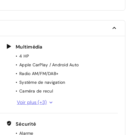
Multimédia
4 HP
Apple CarPlay / Android Auto
Radio AM/FM/DAB+
Système de navigation
Caméra de recul
Ecran tactile 10,25"
Voir plus (+3)
Connectivité Bluetooth
2 ports USB
Sécurité
Alarme