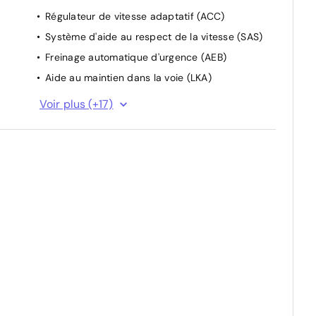
Régulateur de vitesse adaptatif (ACC)
Système d'aide au respect de la vitesse (SAS)
Freinage automatique d'urgence (AEB)
Aide au maintien dans la voie (LKA)
Feux antibrouillard AR
Voir plus (+17)
Essuie-glace AR
Limiteur de vitesse
Kit anti-crevaison
Avertissement de collision frontale (FCW)
Maintien d'urgence sur la voie (ELK)
Compteur numérique 7"
Capteurs de stationnement AR
à
Airbags frontaux, rideaux et latéraux
Surveillance des angles morts (BSD)
Aide au changement de voie (LCA)