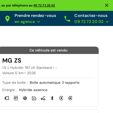
s
ou par téléphone au
09.72.72.20.02
Prendre rendez-vous
Contactez-nous
en agence
09 72 72 20 02
Ce véhicule est vendu
MG ZS
1.5 L Hybrid+ 197 ch Standard • -
Voiture 0 km •
2026
Type de boîte :
Boîte automatique 3 rapports
Energie :
Hybride essence