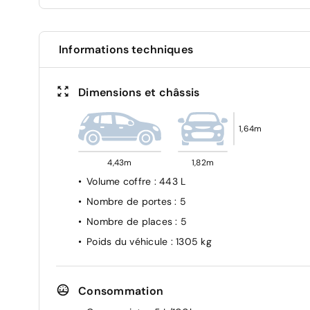
Banquette AR rabattable 60:40 avec 2 prises
ISOFIX
Informations techniques
Dimensions et châssis
1,64m
4,43m
1,82m
Volume coffre
: 443 L
Nombre de portes
: 5
Nombre de places
: 5
Poids du véhicule
: 1305 kg
Consommation