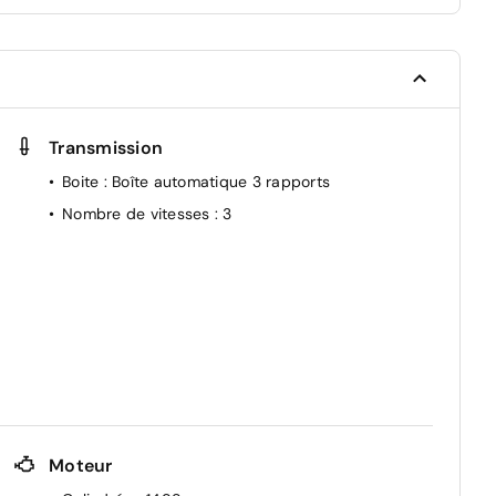
Avertissement de changement de voie (LDW)
Avertissement de somnolence (UDW)
Phares halogènes
Alerte de circulation transversale AR (RCTA)
Feux de jour à LED
Transmission
Feux AR à LED
Boite
: Boîte automatique 3 rapports
Nombre de vitesses
: 3
Moteur