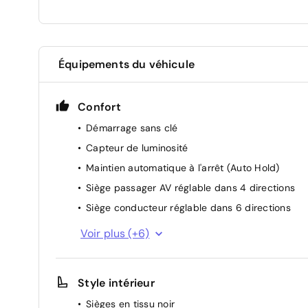
Équipements du véhicule
Confort
Démarrage sans clé
Capteur de luminosité
Maintien automatique à l'arrêt (Auto Hold)
Siège passager AV réglable dans 4 directions
Siège conducteur réglable dans 6 directions
Rétroviseurs extétierurs électriques et
Voir plus (+6)
chauffants
Climatisation automatique
Style intérieur
Accoudoir central AV
Pare-soleils avec miroir de courtoisie
Sièges en tissu noir