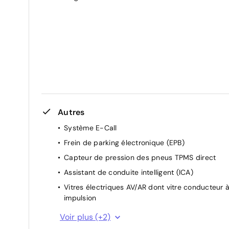
Fonction "follow me home"
Volant réglable en hauteur et en profondeur
Autres
Système E-Call
Frein de parking électronique (EPB)
Capteur de pression des pneus TPMS direct
Assistant de conduite intelligent (ICA)
Vitres électriques AV/AR dont vitre conducteur 
impulsion
Jantes acier 16'' avec enjoliveur aérodynamique
Voir plus (+2)
noir (215/60 R16)