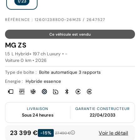
RÉFÉRENCE : 126012388D0-26MZS / 2647527
Ce véhicule est vendu
MG ZS
1.5 L Hybrid+ 197 ch Luxury • -
Voiture 0 km •
2026
Type de boîte :
Boîte automatique 3 rapports
Energie :
Hybride essence
LIVRAISON
GARANTIE CONSTRUCTEUR
Sous 24 heures
22/04/2033
23 399 €
Voir le détail
-15%
27 490 €