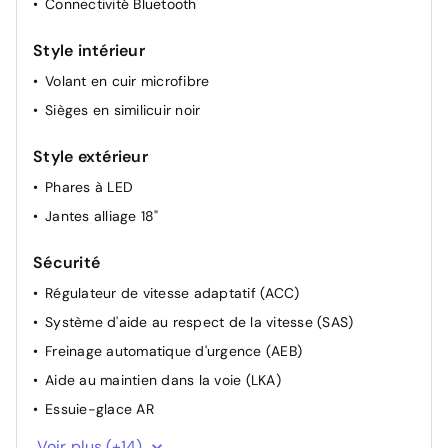
Connectivité Bluetooth
Fonction "follow me home"
Style intérieur
Rétroviseurs extérieurs rabattables électriquement
Volant en cuir microfibre
Sièges AV chauffants
Sièges en similicuir noir
Style extérieur
Phares à LED
Jantes alliage 18"
Sécurité
Régulateur de vitesse adaptatif (ACC)
Système d'aide au respect de la vitesse (SAS)
Freinage automatique d'urgence (AEB)
Aide au maintien dans la voie (LKA)
Essuie-glace AR
Limiteur de vitesse
Voir plus (+14)