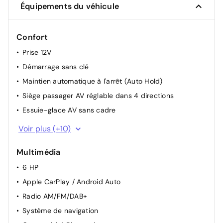
Équipements du véhicule
Confort
Prise 12V
Démarrage sans clé
Maintien automatique à l'arrêt (Auto Hold)
Siège passager AV réglable dans 4 directions
Essuie-glace AV sans cadre
Rétroviseurs extétierurs électriques et chauffants
Voir plus (+10)
Siège conducteur réglable électriquement dans 6
directions
Multimédia
Climatisation automatique
6 HP
Poches aumonières derrière les sièges AV
Apple CarPlay / Android Auto
Accoudoir central AV
Radio AM/FM/DAB+
Caméra 360°
Système de navigation
Pare-soleils avec miroir de courtoisie