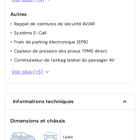
Kit anti-crevaison
Autres
Capteur de pluie
Rappel de ceintures de sécurité AV/AR
Maintien d'urgence sur la voie (ELK)
Système E-Call
Compteur numérique 7"
Frein de parking électronique (EPB)
Feux AR à LED
Capteur de pression des pneus TPMS direct
Airbags frontaux, rideaux et latéraux
Commutateur de l'airbag latéral du passager AV
Vitres et lunette AR surteintées
Ceintures de sécurité AV: 3 points + prétensionneur et
Surveillance des angles morts (BSD)
Voir plus (+5)
limiteur de charge
Volant chauffant
Ceintures de sécurité AR: 2 côtés 3 points +
Alerte de circulation transversale AR (RCTA)
prétensionneur et limiteur de charge
Feux de jour à LED
Ecran tactile 12,3"
Informations techniques
Vitres électriques AV/AR
Siège conducteur avec réglage manuel du support
Accès sans clé
lombaire
Dimensions et châssis
Buses d'aération AR
1,64m