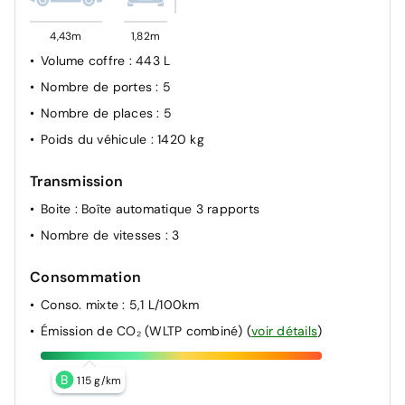
4,43m
1,82m
Volume coffre
: 443 L
Nombre de portes
: 5
Nombre de places
: 5
Poids du véhicule
: 1420 kg
Transmission
Boite
: Boîte automatique 3 rapports
Nombre de vitesses
: 3
Consommation
Conso. mixte
: 5,1 L/100km
Émission de CO₂ (WLTP combiné)
(
voir détails
)
B
115 g/km