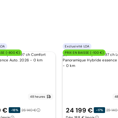
LOA
Exclusivité LOA
SSE (-800 €)
PRIX EN BAISSE (-100 €)
48 heures
48
9 €
24 199 €
26 140 €
29 140
-18%
-17%
/mois
Dès 188 €/mois