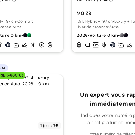
MG ZS
d+ 197 ch
•
Comfort
1.5 L Hybrid+ 197 ch
•
Luxury + T
ssence
•
Auto.
Hybride essence
•
Auto.
ture 0 km
•
2026
•
Voiture 0 km
•
LOA
SSE (-600 €)
Un expert vous ra
immédiatement
Indiquez votre numéro 
rappel gratuit et imm
7 jours
Votre numéro de télép