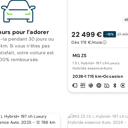
48
ours pour l’adorer
22 499 €
27 49
-18%
-la pendant 30 jours ou
Dès 178 €/mois
 km. Si vous n’êtes pas
isfait, votre voiture est
MG ZS
00% remboursée.
1.5 L Hybrid+ 197 ch
•
Luxury
Hybride essence
•
Auto.
2026
•
1 715 km
•
Occasion