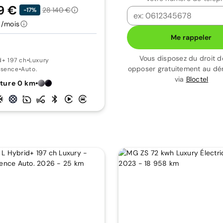
9 €
28 140 €
-17%
€/mois
Me rappeler
Vous disposez du droit d
d+ 197 ch
•
Luxury
opposer gratuitement au d
ssence
•
Auto.
via
Bloctel
ture 0 km
•