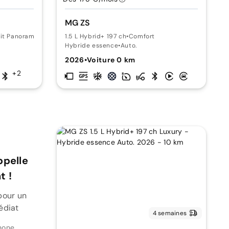
MG ZS
oit Panoramique
1.5 L Hybrid+ 197 ch
•
Comfort
Hybride essence
•
Auto.
2026
•
Voiture 0 km
+2
ppelle
 !
pour un
édiat
4 semaines
hone