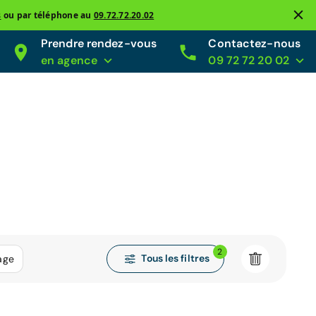
s
ou par téléphone au
09.72.72.20.02
Prendre rendez-vous
Contactez-nous
en agence
09 72 72 20 02
2
Tous les filtres
age