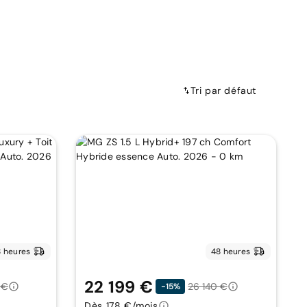
Tri par défaut
 heures
48 heures
22 199 €
 €
26 140 €
-15%
Dès 178 €/mois