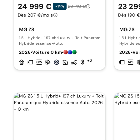
24 999 €
23 29
29 140 €
-14%
Dès 207 €/mois
Dès 190 
MG ZS
MG ZS
1.5 L Hybrid+ 197 ch
•
Luxury + Toit Panoramique
1.5 L Hybri
Hybride essence
•
Auto.
Hybride e
2026
•
Voiture 0 km
•
2026
•
Voi
+2