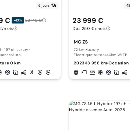
6 jours
48
9 €
23 999 €
28 140 €
-13%
€/mois
Dès 250 €/mois
MG ZS
id+ 197 ch Luxury
•
-
72 kwh
•
Luxury
ssence
•
Auto.
Électrique
•
Auto.
•
440km WLTP
ture 0 km
2023
•
18 958 km
•
Occasion