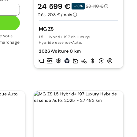
24 599 €
28 140 €
-13%
Dès 203 €/mois
MG ZS
e vous
1.5 L Hybrid+ 197 ch Luxury
•
-
émarchage
Hybride essence
•
Auto.
2026
•
Voiture 0 km