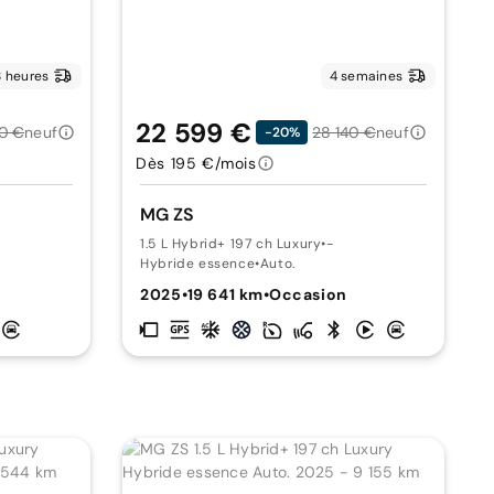
 heures
4 semaines
22 599 €
0 €
neuf
28 140 €
neuf
-20%
Dès 195 €/mois
MG ZS
1.5 L Hybrid+ 197 ch Luxury
•
-
Hybride essence
•
Auto.
2025
•
19 641 km
•
Occasion