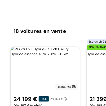
18
voitures
en vente
Exclusivité 
PRIX EN BAI
48 heures
24 199 €
21 39
28 140 €
-14%
Dès 197 €/mois
Dès 168 €