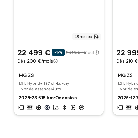
48 heures
22 499 €
22 99
26 990 €
neuf
-17%
Dès 200 €/mois
Dès 210 €
MG ZS
MG ZS
1.5 L Hybrid+ 197 ch
•
Luxury
1.5 L Hybri
Hybride essence
•
Auto.
Hybride e
2025
•
23 615 km
•
Occasion
2025
•
12 