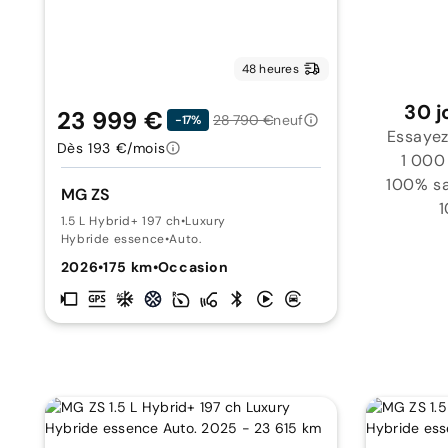
48 heures
30 j
23 999 €
28 790 €
neuf
-17%
Essayez
Dès 193 €/mois
1 000
100% sat
MG ZS
1
1.5 L Hybrid+ 197 ch
•
Luxury
Hybride essence
•
Auto.
2026
•
175 km
•
Occasion