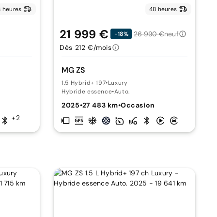
 heures
48 heures
21 999 €
26 990 €
neuf
-18%
Dès 212 €/mois
MG ZS
1.5 Hybrid+ 197
•
Luxury
Hybride essence
•
Auto.
2025
•
27 483 km
•
Occasion
+2