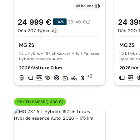
48 heures
24 999 €
24 39
29 140 €
-14%
Dès 207 €/mois
Dès 200 
MG ZS
MG ZS
1.5 L Hybrid+ 197 ch
•
Luxury + Toit Panoramique
1.5 L Hybr
Hybride essence
•
Auto.
Hybride e
2026
•
Voiture 0 km
2026
•
Voi
+2
PRIX EN BAISSE (-300 €)