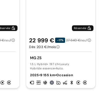
éservée
Réservée
22 999 €
0 €
neuf
27 640 €
neuf
-17%
Dès 203 €/mois
MG ZS
1.5 L Hybrid+ 197 ch
•
Luxury
Hybride essence
•
Auto.
2025
•
9 155 km
•
Occasion