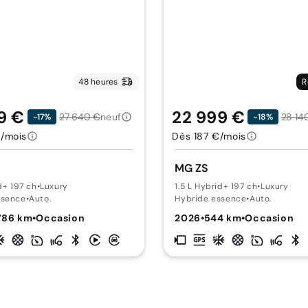
48 heures
R
9 €
22 999 €
27 640 €
neuf
28 14
-17%
-18%
/mois
Dès 187 €/mois
MG ZS
d+ 197 ch
•
Luxury
1.5 L Hybrid+ 197 ch
•
Luxury
ssence
•
Auto.
Hybride essence
•
Auto.
786 km
•
Occasion
2026
•
544 km
•
Occasion