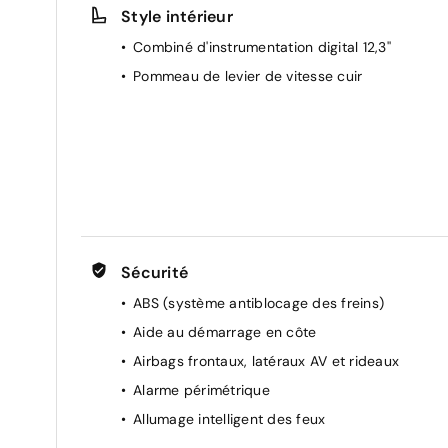
Style intérieur
Eclairage du coffre
Combiné d'instrumentation digital 12,3''
Feux diurnes LED
Pommeau de levier de vitesse cuir
Liseuses AV et AR
Mode EV
Pare-soleil côté conducteur et passager avec
miroir de courtoisie
Porte-cartes intégré au pare-soleil côté
conducteur
Prise 12 V AV
Régulateur et limiteur de vitesse
Sécurité
Rétroviseurs extérieurs noirs
ABS (système antiblocage des freins)
Sélection du mode de conduite (ECO,
Aide au démarrage en côte
STANDARD et SPORT)
Airbags frontaux, latéraux AV et rideaux
Sièges AV avec appuis-tête intégrés
Alarme périmétrique
Sièges AV réglables
Allumage intelligent des feux
Volant réglable en hauteur et en profondeur
Appel d'urgence