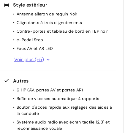
Style extérieur
Antenne aileron de requin Noir
Clignotants à trois clignotements
Contre-portes et tableau de bord en TEP noir
e-Pedal Step
Feux AV et AR LED
Poignées de portes couleur carrosserie
Voir plus (+5)
Poignées intérieures d'ouverture de porte
chromées
Autres
Rétroviseurs extérieurs dégivrants et
rabattables automatiquement
6 HP (AV, portes AV et portes AR)
Rétroviseurs extérieurs réglables électriquement
Boîte de vitesses automatique 4 rapports
avec indicateurs de changement de direction
Bouton d'accès rapide aux réglages des aides à
Spoiler AR
la conduite
Système audio radio avec écran tactile 12,3" et
reconnaissance vocale