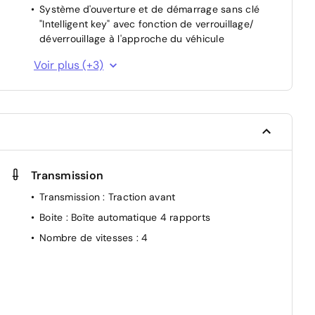
Système d'ouverture et de démarrage sans clé
"Intelligent key" avec fonction de verrouillage/
déverrouillage à l'approche du véhicule
t
Vitres AV/AR électriques avec mode impulsionnel
Voir plus (+3)
côté conducteur et passager
r
Volant gainé de cuir synthétique
Contrôle de la traction (TCS)
Transmission
ue
Transmission
: Traction avant
Boite
: Boîte automatique 4 rapports
on
Nombre de vitesses
: 4