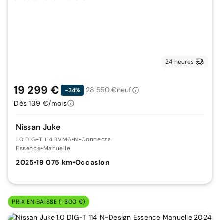
24 heures
19 299 €
28 550 €
neuf
-34%
Dès 139 €/mois
Nissan Juke
1.0 DIG-T 114 BVM6
•
N-Connecta
Essence
•
Manuelle
2025
•
19 075 km
•
Occasion
PRIX EN BAISSE (-300 €)