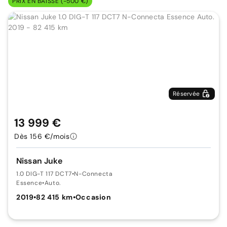
PRIX EN BAISSE (-500 €)
Réservée
13 999 €
Dès 156 €/mois
Nissan Juke
1.0 DIG-T 117 DCT7
•
N-Connecta
Essence
•
Auto.
2019
•
82 415 km
•
Occasion