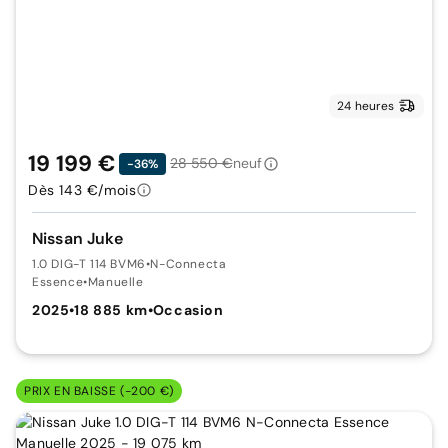
24 heures
19 199 €
28 550 €
neuf
-36%
Dès 143 €/mois
Nissan Juke
1.0 DIG-T 114 BVM6
•
N-Connecta
Essence
•
Manuelle
2025
•
18 885 km
•
Occasion
PRIX EN BAISSE (-200 €)