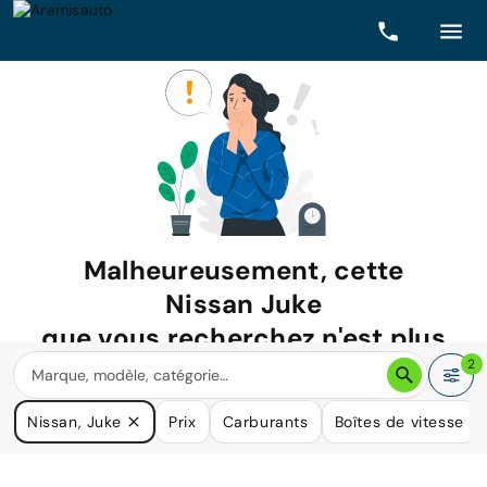
Malheureusement, cette
Nissan Juke
que vous recherchez n'est plus
disponible.
2
Nous avons de nombreuses voitures qui pourraient répondre
Nissan, Juke
Prix
Carburants
Boîtes de vitesse
à vos besoins.