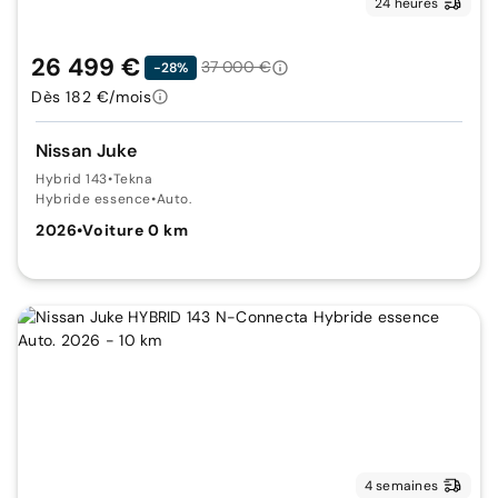
24 heures
26 499 €
37 000 €
-28%
Dès 182 €/mois
Nissan Juke
Hybrid 143
•
Tekna
Hybride essence
•
Auto.
2026
•
Voiture 0 km
4 semaines