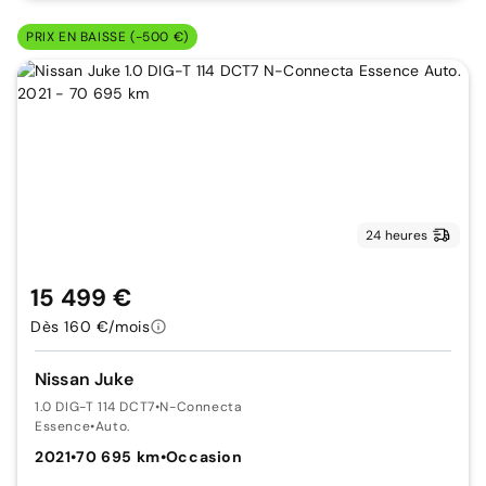
PRIX EN BAISSE (-500 €)
24 heures
15 499 €
Dès 160 €/mois
Nissan Juke
1.0 DIG-T 114 DCT7
•
N-Connecta
Essence
•
Auto.
2021
•
70 695 km
•
Occasion