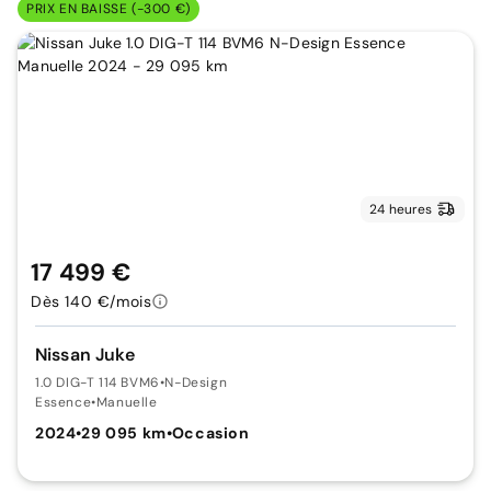
PRIX EN BAISSE (-300 €)
24 heures
17 499 €
Dès 140 €/mois
Nissan Juke
1.0 DIG-T 114 BVM6
•
N-Design
Essence
•
Manuelle
2024
•
29 095 km
•
Occasion