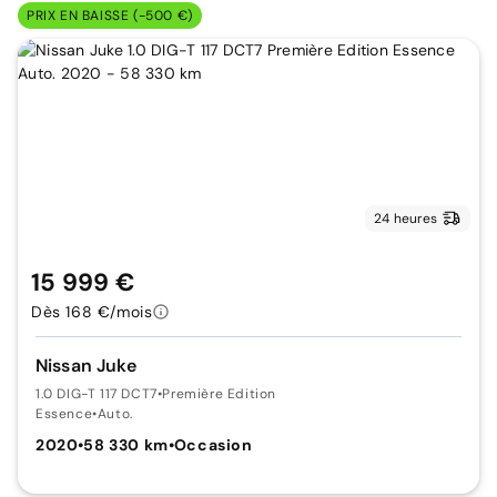
PRIX EN BAISSE (-500 €)
24 heures
15 999 €
Dès 168 €/mois
Nissan Juke
1.0 DIG-T 117 DCT7
•
Première Edition
Essence
•
Auto.
2020
•
58 330 km
•
Occasion