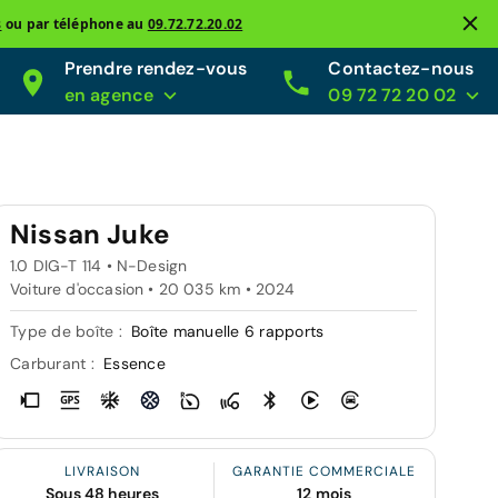
s
ou par téléphone au
09.72.72.20.02
Prendre rendez-vous
Contactez-nous
en agence
09 72 72 20 02
Nissan Juke
1.0 DIG-T 114 • N-Design
Voiture d'occasion • 20 035 km • 2024
Type de boîte :
Boîte manuelle 6 rapports
Carburant :
Essence
LIVRAISON
GARANTIE COMMERCIALE
Sous 48 heures
12 mois