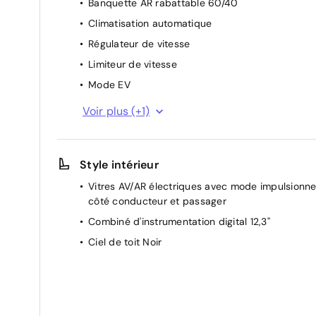
Banquette AR rabattable 60/40
Climatisation automatique
Régulateur de vitesse
Limiteur de vitesse
Mode EV
Caméra de recul avec radars de stationnement
Voir plus (+1)
AV et AR
Style intérieur
Vitres AV/AR électriques avec mode impulsionne
côté conducteur et passager
Combiné d'instrumentation digital 12,3''
Ciel de toit Noir