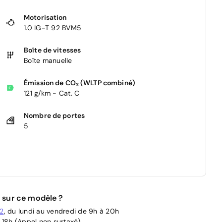
Motorisation
1.0 IG-T 92 BVM5
Boîte de vitesses
Boîte manuelle
Émission de CO₂ (WLTP combiné)
121 g/km - Cat. C
Nombre de portes
5
 sur ce modèle ?
02
, du lundi au vendredi de 9h à 20h
 18h (Appel non surtaxé)