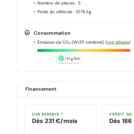
Nombre de places
: 5
Poids du véhicule
: 1076 kg
Consommation
Émission de CO₂ (WLTP combiné)
(
voir détails
)
C
121 g/km
Financement
LOA SERENIS *
CRÉDIT GO
Dès 231 €/mois
Dès 186