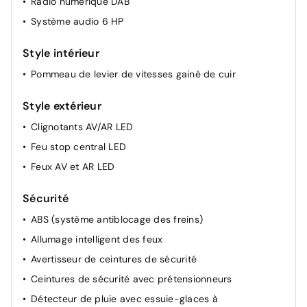
Radio numérique DAB
Système de démarrage sans clé avec bouton
Système audio 6 HP
START/STOP
Volant réglable en hauteur et en profondeur
Style intérieur
Boîte de vitesses Xtronic 7 avec mode séquentiel
Pommeau de levier de vitesses gainé de cuir
Eclairage du coffre
Porte-gobelets AV (x2)
Style extérieur
Rétroviseurs extérieurs réglables électriquement et
Clignotants AV/AR LED
dégivrants
Feu stop central LED
Siège conducteur avec réglage lombaire
Feux AV et AR LED
Sièges AV chauffants
Vitres électriques avec mode impulsionnel AV/AR
Sécurité
ABS (système antiblocage des freins)
Allumage intelligent des feux
Avertisseur de ceintures de sécurité
Ceintures de sécurité avec prétensionneurs
Détecteur de pluie avec essuie-glaces à