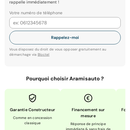
rappelle immédiatement !
Votre numéro de téléphone
Rappelez-moi
Vous disposez du droit de vous opposer gratuitement au
démarchage via
Bloctel
Pourquoi choisir Aramisauto ?
Garantie Constructeur
Financement sur
Form
mesure
Comme en concession
Ex
classique
En
Réponse de principe
immédiate & sans frais de