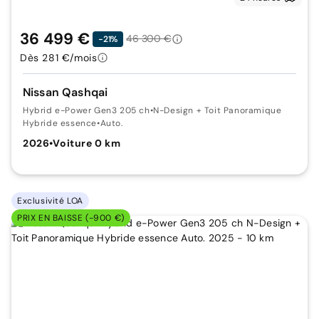
36 499 €
46 300 €
-21%
Dès 281 €/mois
Nissan Qashqai
Hybrid e-Power Gen3 205 ch
•
N-Design + Toit Panoramique
Hybride essence
•
Auto.
2026
•
Voiture 0 km
Exclusivité LOA
PRIX EN BAISSE (-900 €)