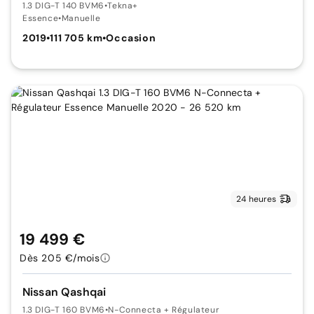
1.3 DIG-T 140 BVM6
•
Tekna+
Essence
•
Manuelle
2019
•
111 705 km
•
Occasion
24 heures
19 499 €
Dès 205 €/mois
Nissan Qashqai
1.3 DIG-T 160 BVM6
•
N-Connecta + Régulateur