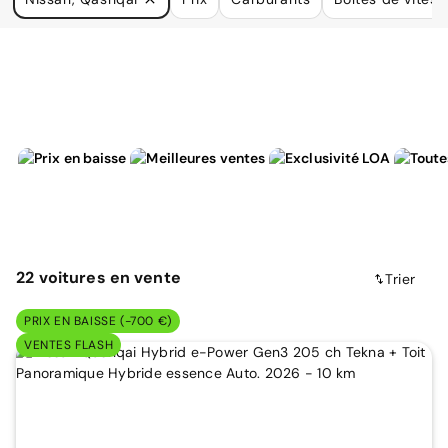
à vos besoins.
22
voitures
en vente
Trier
PRIX EN BAISSE (-700 €)
VENTES FLASH