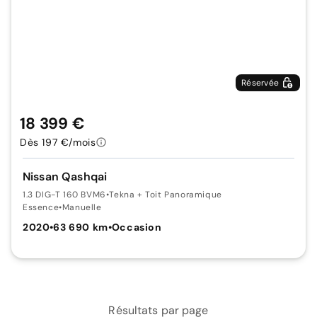
Réservée
18 399 €
Dès 197 €/mois
Nissan Qashqai
1.3 DIG-T 160 BVM6
•
Tekna + Toit Panoramique
Essence
•
Manuelle
2020
•
63 690 km
•
Occasion
Résultats par page