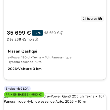
24 heures
35 699 €
48 650 €
-27%
Dès 238 €/mois
Nissan Qashqai
e-Power 190 ch
•
Tekna + Toit Panoramique
Hybride essence
•
Auto.
2026
•
Voiture 0 km
Exclusivité LOA
PRIX EN BAISSE (-580 €)