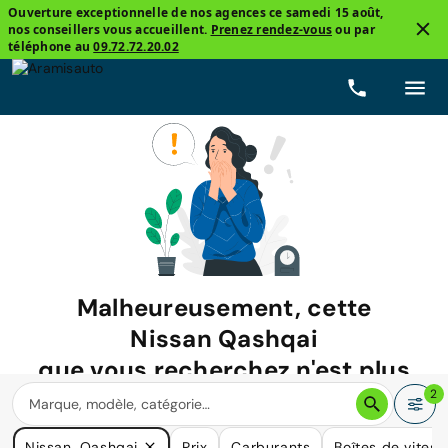
Ouverture exceptionnelle de nos agences ce samedi 15 août,
nos conseillers vous accueillent.
Prenez rendez-vous
ou par
téléphone au
09.72.72.20.02
Malheureusement, cette
Nissan Qashqai
que vous recherchez n'est plus
disponible.
2
Nous avons de nombreuses voitures qui pourraient répondre
Nissan, Qashqai
Prix
Carburants
Boîtes de vitess