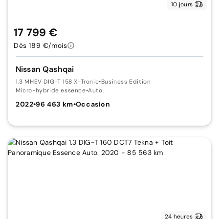
10 jours
17 799 €
Dès 189 €/mois
Nissan Qashqai
1.3 MHEV DIG-T 158 X-Tronic
•
Business Edition
Micro-hybride essence
•
Auto.
2022
•
96 463 km
•
Occasion
24 heures