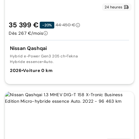
24 heures
35 399 €
44 450 €
-20%
Dès 267 €/mois
Nissan Qashqai
Hybrid e-Power Gen3 205 ch
•
Tekna
Hybride essence
•
Auto.
2026
•
Voiture 0 km