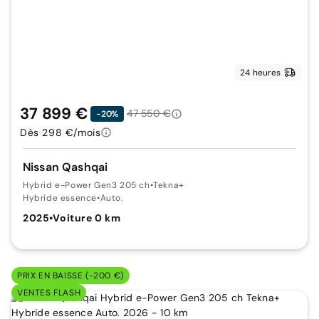
24 heures
37 899 €
47 550 €
-20%
Dès 298 €/mois
Nissan Qashqai
Hybrid e-Power Gen3 205 ch
•
Tekna+
Hybride essence
•
Auto.
2025
•
Voiture 0 km
PRIX EN BAISSE (-200 €)
VENTES FLASH