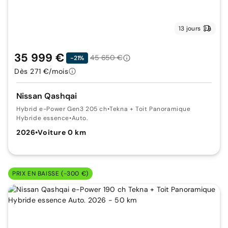
13 jours
35 999 €
45 650 €
-21%
Dès 271 €/mois
Nissan Qashqai
Hybrid e-Power Gen3 205 ch
•
Tekna + Toit Panoramique
Hybride essence
•
Auto.
2026
•
Voiture 0 km
PRIX EN BAISSE (-300 €)