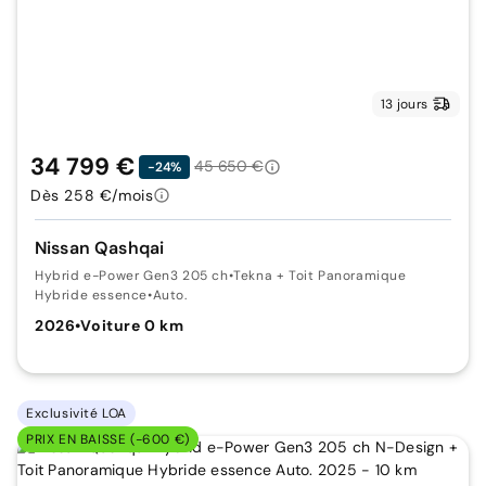
13 jours
34 799 €
45 650 €
-24%
Dès 258 €/mois
Nissan Qashqai
Hybrid e-Power Gen3 205 ch
•
Tekna + Toit Panoramique
Hybride essence
•
Auto.
2026
•
Voiture 0 km
Exclusivité LOA
PRIX EN BAISSE (-600 €)