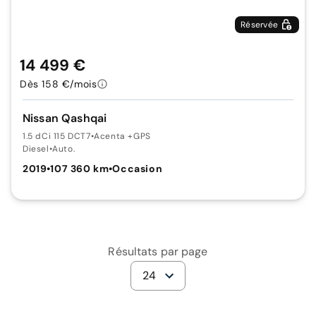
Réservée
14 499 €
Dès 158 €/mois
Nissan Qashqai
1.5 dCi 115 DCT7
•
Acenta +GPS
Diesel
•
Auto.
2019
•
107 360 km
•
Occasion
Résultats par page
24