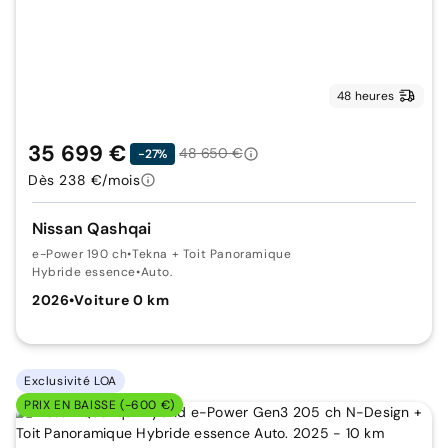
48 heures
35 699 €
48 650 €
-27%
Dès 238 €/mois
Nissan Qashqai
e-Power 190 ch
•
Tekna + Toit Panoramique
Hybride essence
•
Auto.
2026
•
Voiture 0 km
Exclusivité LOA
PRIX EN BAISSE (-600 €)