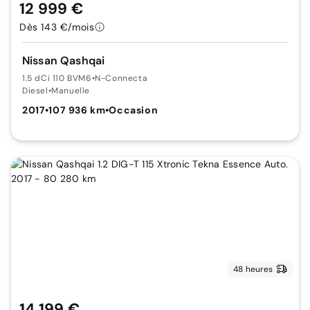
12 999 €
Dès 143 €/mois
Nissan Qashqai
1.5 dCi 110 BVM6
•
N-Connecta
Diesel
•
Manuelle
2017
•
107 936 km
•
Occasion
48 heures
14 199 €