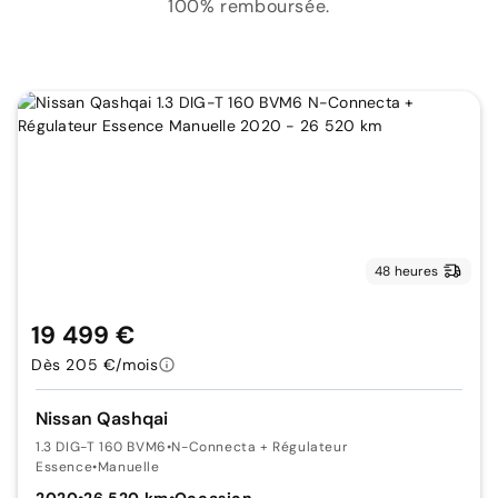
100% remboursée.
48 heures
19 499 €
Dès 205 €/mois
Nissan Qashqai
1.3 DIG-T 160 BVM6
•
N-Connecta + Régulateur
Essence
•
Manuelle
2020
•
26 520 km
•
Occasion