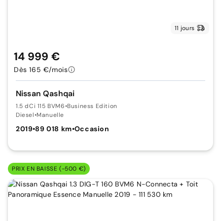
11 jours
14 999 €
Dès 165 €/mois
Nissan Qashqai
1.5 dCi 115 BVM6
•
Business Edition
Diesel
•
Manuelle
2019
•
89 018 km
•
Occasion
PRIX EN BAISSE (-500 €)