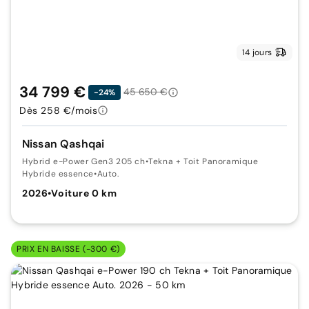
14 jours
34 799 €
45 650 €
-24%
Dès 258 €/mois
Nissan Qashqai
Hybrid e-Power Gen3 205 ch
•
Tekna + Toit Panoramique
Hybride essence
•
Auto.
2026
•
Voiture 0 km
PRIX EN BAISSE (-300 €)