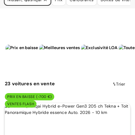
à vos besoins.
23
voitures
en vente
Trier
PRIX EN BAISSE (-700 €)
VENTES FLASH