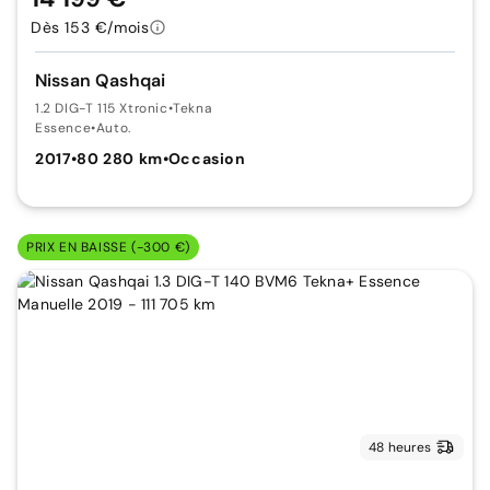
Dès 153 €/mois
Nissan Qashqai
1.2 DIG-T 115 Xtronic
•
Tekna
Essence
•
Auto.
2017
•
80 280 km
•
Occasion
PRIX EN BAISSE (-300 €)
48 heures