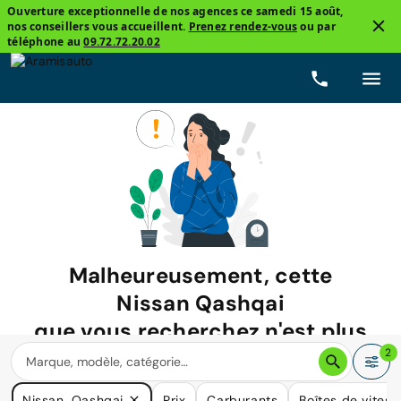
Ouverture exceptionnelle de nos agences ce samedi 15 août,
nos conseillers vous accueillent.
Prenez rendez-vous
ou par
téléphone au
09.72.72.20.02
Malheureusement, cette
Nissan Qashqai
que vous recherchez n'est plus
disponible.
2
Nous avons de nombreuses voitures qui pourraient répondre
Nissan, Qashqai
Prix
Carburants
Boîtes de vitess