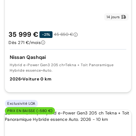
14 jours
35 999 €
45 650 €
-21%
Dès 271 €/mois
Nissan Qashqai
Hybrid e-Power Gen3 205 ch
•
Tekna + Toit Panoramique
Hybride essence
•
Auto.
2026
•
Voiture 0 km
Exclusivité LOA
PRIX EN BAISSE (-580 €)