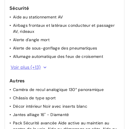
Pare-choc AR type sport
Sécurité
Signature lumineuse en forme d'aile à LED
Aide au stationnement AV
Sortie d'echappement chromée selon moteurs
Airbags frontaux et latéraux conducteur et passager
Spoiler AR
AV, rideaux
Toit couleur carrosserie
Alerte d'angle mort
Phares AV Eco Full LED
Alerte de sous-gonflage des pneumatiques
Allumage automatique des feux de croisement
Ceintures de sécurité à préhension pyrotechnique
Voir plus (+13)
Détection de non-bouclage des ceintures de sécurité
aux places AV
Autres
Direction assistée électrique
Caméra de recul analogique 130° panoramique
Fixations Isofix sièges enfants aux places AR latérales
Châssis de type sport
Frein de parking électrique
Décor intérieur Noir avec inserts blanc
Module Opel Connect
Jantes alliage 16" - Diamanté
Phares AR à LED
Pack Sécurité avancée Aide active au maintien au