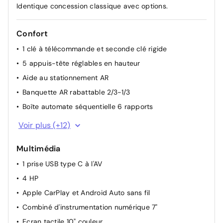
Identique concession classique avec options.
Confort
1 clé à télécommande et seconde clé rigide
5 appuis-tête réglables en hauteur
Aide au stationnement AR
Banquette AR rabattable 2/3-1/3
Boîte automate séquentielle 6 rapports
Ciel de pavillon noir
Voir plus (+12)
Climatisation manuelle
Multimédia
Console centrale avec porte-gobelets, accoudoir
central et espace de rangement
1 prise USB type C à l'AV
Modes de conduite sélectionnables
4 HP
Pare-soleils avec miroir de courtoisie côté passager
Apple CarPlay et Android Auto sans fil
Peinture métallisée
Combiné d'instrumentation numérique 7"
Rétroviseurs extérieurs réglables électriquement
Ecran tactile 10" couleur