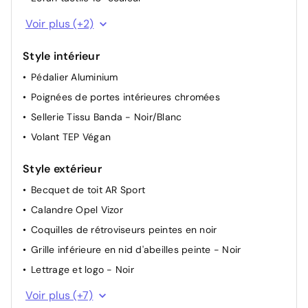
Siège conducteur réglable dans 6 directions
Fonction Bluetooth (appels et streaming audio)
Voir plus (+2)
Siège passager AV réglable dans 4 positions
Radio FM/AM/DAB+
Sièges AV type sport
Style intérieur
Vitres AV et AR électriques - système anti-pincement
Pédalier Aluminium
Volant réglable en hauteur et en profondeur
Poignées de portes intérieures chromées
Sellerie Tissu Banda - Noir/Blanc
Volant TEP Végan
Style extérieur
Becquet de toit AR Sport
Calandre Opel Vizor
Coquilles de rétroviseurs peintes en noir
Grille inférieure en nid d'abeilles peinte - Noir
Lettrage et logo - Noir
Ligne de vitrage noire
Voir plus (+7)