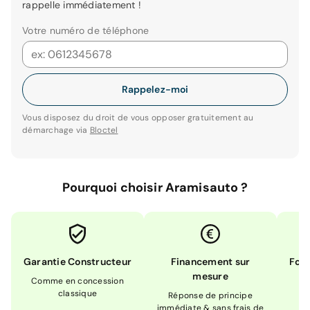
rappelle immédiatement !
Votre numéro de téléphone
Rappelez-moi
Vous disposez du droit de vous opposer gratuitement au
démarchage via
Bloctel
Pourquoi choisir Aramisauto ?
Garantie Constructeur
Financement sur
Form
mesure
Comme en concession
Ex
classique
En
Réponse de principe
immédiate & sans frais de