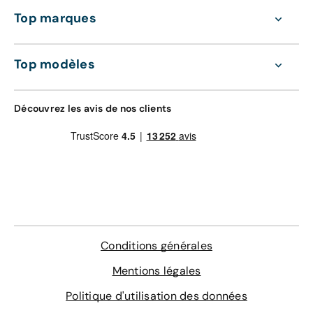
Entretien de votre véhicule
Top marques
Extension de garantie pièces et main
d'oeuvre valable dans le réseau constructeur
GRAVAGE + TAPIS
(Europe)
Top modèles
168 €
Assistance 0km, 24h/24 et 7j/7 (dépannage,
remorquage et véhicule de prêt)
Gravage des vitres
Découvrez les avis de nos clients
Contrôle technique
4 sur-tapis sur mesure
En savoir plus
Conditions générales
Mentions légales
Politique d'utilisation des données