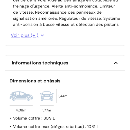
centre de la voie, Aide au démarrage en côte, Aide au
Système de freinage avec antiblocage des roues (ABS)
freinage d'urgence, Alerte anti-somnolence, Limiteur
Verrouillage automatique de la trappe à essence lors
de vitesse, Reconnaissance des panneaux de
de la fermeture du véhicule
signalisation améliorée, Régulateur de vitesse, Système
Verrouillage centralisé avec télécommande et en
anti-collision à basse vitesse et détection des piétons
roulant
Pack Visibilité LED Feux Diurines, Assistance feux de
Voir plus (+1)
Contrôle électronique de stabilité (ESP)
route sans fonction anti-éblouissement, Réglage
manuel de la hauteur des projecteurs, Pack Visibilité
Projecteurs LED
(Sight & Light), Rétroviseur intérieur
TCS (contrôle électronique de traction)
électrochromatique
Informations techniques
Dimensions et châssis
1,44m
4,06m
1,77m
Volume coffre
: 309 L
Volume coffre max (sièges rabattus)
: 1081 L