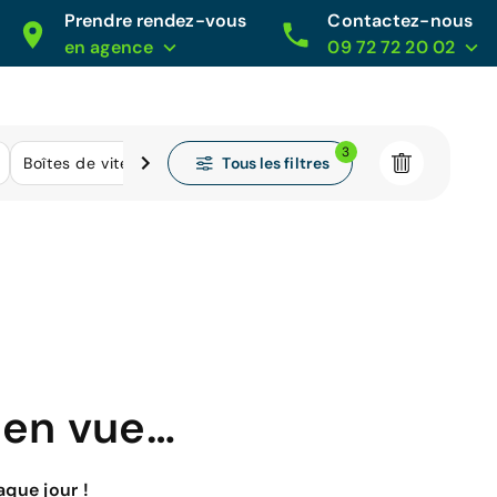
Prendre rendez-vous
Contactez-nous
en agence
09 72 72 20 02
3
Tous les filtres
Boîtes de vitesse
Kilométrage
 en vue…
que jour !