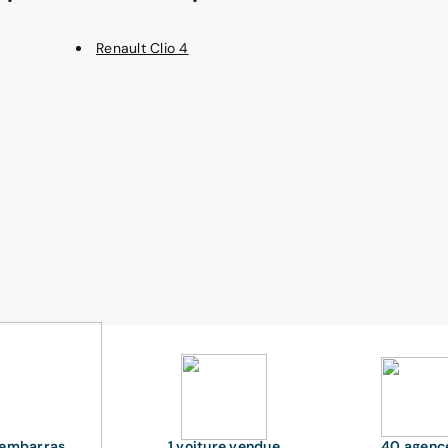
Renault Clio 4
'embarras
1 voiture vendue
40 agenc