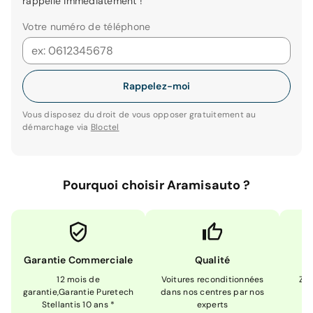
rappelle immédiatement !
Votre numéro de téléphone
Rappelez-moi
Vous disposez du droit de vous opposer gratuitement au
démarchage via
Bloctel
Pourquoi choisir Aramisauto ?
Garantie Commerciale
Qualité
12 mois de
Voitures reconditionnées
Zér
garantie,Garantie Puretech
dans nos centres par nos
m
Stellantis 10 ans *
experts