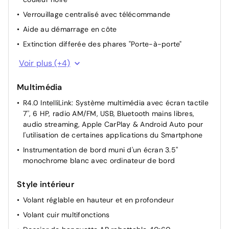
Verrouillage centralisé avec télécommande
Aide au démarrage en côte
Extinction differée des phares "Porte-à-porte"
Vitres électriques AV et AR
Voir plus (+4)
Allumage/extinction automatique des phares
Multimédia
Direction à Assistance électrique
R4.0 IntelliLink: Système multimédia avec écran tactile
Pack Confort: Siège conducteur réglable en hauteur
7'', 6 HP, radio AM/FM, USB, Bluetooth mains libres,
audio streaming, Apple CarPlay & Android Auto pour
l'utilisation de certaines applications du Smartphone
Instrumentation de bord muni d'un écran 3.5''
monochrome blanc avec ordinateur de bord
Style intérieur
Volant réglable en hauteur et en profondeur
Volant cuir multifonctions