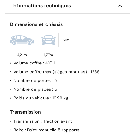
Informations techniques
Alerte de sous-gonflage des pneumatiques
ESP Plus avec système antiblocage des roues
Dimensions et châssis
Contrôle de traction électronique (TCS+MSC)
Contrôle de stabilité en courbe
1,61m
Sièges AR latéraux avec fixations ISOFIX
4,21m
1,77m
Volume coffre
: 410 L
Volume coffre max (sièges rabattus)
: 1255 L
Nombre de portes
: 5
Nombre de places
: 5
Poids du véhicule
: 1099 kg
Transmission
Transmission
: Traction avant
Boite
: Boîte manuelle 5 rapports