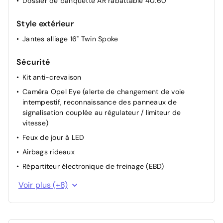
Dossier de banquette AR rabattable 40:60
Style extérieur
Jantes alliage 16" Twin Spoke
Sécurité
Kit anti-crevaison
Caméra Opel Eye (alerte de changement de voie
intempestif, reconnaissance des panneaux de
signalisation couplée au régulateur / limiteur de
vitesse)
Feux de jour à LED
Airbags rideaux
Répartiteur électronique de freinage (EBD)
Aide au freinage d'urgence
Voir plus (+8)
Allumage automatique des feux stop en cas de
freinage d'urgence
Verrou électronique Opel (antidémarrage)