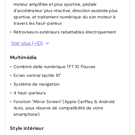
moteur amplifiée et plus sportive, pédale
d'accélérateur plus réactive, direction assistée plus
sportive, et traitement numérique du son moteur à
travers les haut-parleur
Rétroviseurs extérieurs rabattables électriquement
Rétroviseurs extérieurs chauffants électriques
Voir plus (+10)
Rétroviseurs extérieurs électriques et dégivrants
Multimédia
Acces AV + coffre+ Demarrage sans contact
Combiné dalle numérique TFT 10 Pouces
Siège conducteur avec réglage manuel en hauteur
Ecran central tactile 10"
Siège passager à réglage mécanique
Système de navigation
Lève-vitres AR électriques
4 haut-parleurs
Projecteurs réglables manuellement
Fonction "Mirror Screen" (Apple CarPlay & Android
Allumage automatique des feux de croisement +
Auto, sous réserve de compatibilité de votre
Commutation automatique des feux de route / feux de
smartphone)
croisement
Miroir de courtoisie occultable sans éclairage
Style intérieur
Retroviseur interieur jour-nuit