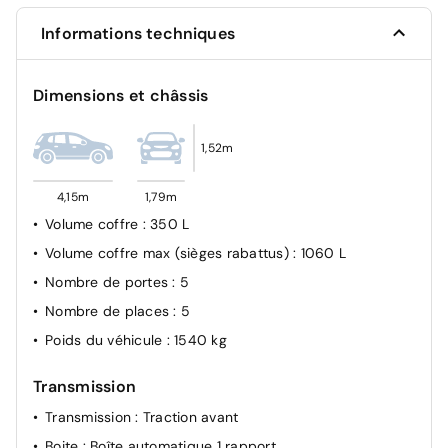
Projecteurs LED
Informations techniques
Essuie-vitre avant avec capteur de pluie
Detection sous gonflage indirect avec localisation
Dimensions et châssis
Système de surveillance d'angles morts
1,52m
4,15m
1,79m
Volume coffre
: 350 L
Volume coffre max (sièges rabattus)
: 1060 L
Nombre de portes
: 5
Nombre de places
: 5
Poids du véhicule
: 1540 kg
Transmission
Transmission
: Traction avant
Boite
: Boîte automatique 1 rapport