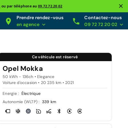
s
ou par téléphone au
09.72.72.20.02
Prendre rendez-vous
Contactez-nous
en agence
09 72 72 20 02
Ce véhicule est réservé
Opel Mokka
50 kWh - 136ch • Elegance
Voiture d'occasion • 20 235 km • 2021
Energie :
Électrique
Autonomie (WLTP) :
339 km