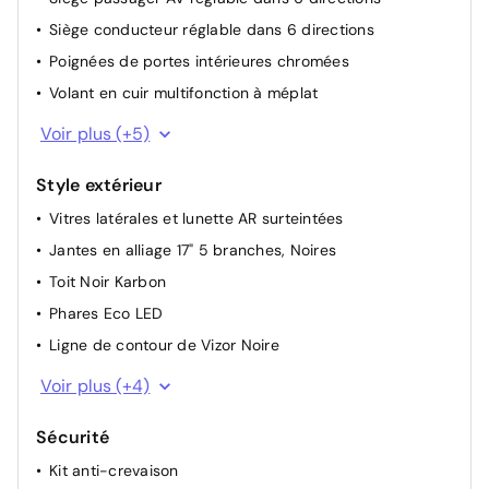
Siège conducteur réglable dans 6 directions
Poignées de portes intérieures chromées
Volant en cuir multifonction à méplat
Pédalier chromé
Voir plus (+5)
Accoudoir conducteur avec porte-gobelet
Style extérieur
Plafonnier avec double spot de lecture
Vitres latérales et lunette AR surteintées
Palettes au volant
Jantes en alliage 17" 5 branches, Noires
Lumières d'ambiance intérieures à LED
Toit Noir Karbon
Phares Eco LED
Ligne de contour de Vizor Noire
Logos AV/AR Noirs
Voir plus (+4)
Ligne de vitrage rouge
Sécurité
Spoiler AR Noir
Kit anti-crevaison
Rétroviseurs extérieurs électriques et dégivrants