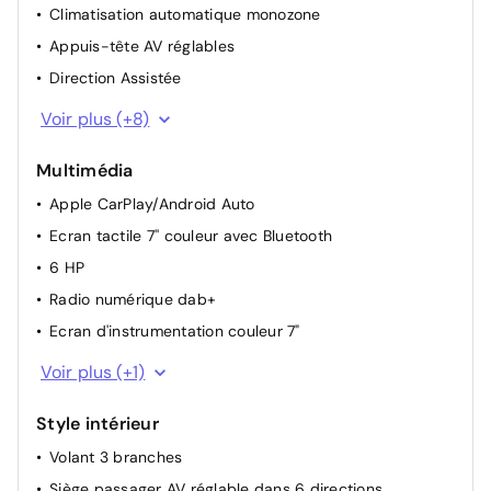
Climatisation automatique monozone
Appuis-tête AV réglables
Direction Assistée
Vitres AV électriques
Voir plus (+8)
Pare-soleils avec miroir de courtoisie côté passager
Multimédia
Aide au démarrage en côte
Apple CarPlay/Android Auto
Vitres AR électriques
Ecran tactile 7'' couleur avec Bluetooth
Frein à main électrique
6 HP
Démarrage sans clé
Radio numérique dab+
Chargeur embarqué monophasé 7,4 KW
Ecran d'instrumentation couleur 7"
Câble de recharge pour prise domestique
Module Opel Connect
Voir plus (+1)
Style intérieur
Volant 3 branches
Siège passager AV réglable dans 6 directions