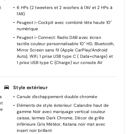
t
6 HPs (2 tweeters et 2 woofers à l'AV et 2 HPs à
l'AR)
Peugeot i-Cockpit avec combiné tête haute 10"
numérique
R
Peugeot i-Connect: Radio DAB avec écran
tactile couleur personnalisable 10" HD, Bluetooth,
Mirror Screen sans fil (Apple CarPlay/Android
Auto), Wifi, 1 prise USB type C ( Data+charge) et
1 prise USB type C (Charge) sur console AV
e
Style extérieur
s
Canule d'echappement double chromée
nt
Eléments de style éxterieur: Calandre haut de
te
gamme Noir avec marquage vertical couleur
caisse, larmes Dark Chrome, Décor de grille
inférieure Gris Météor, Katana noir mat avec
insert noir brillant