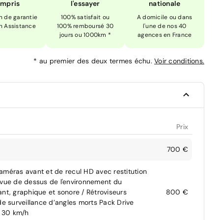
mpris
l'essayer
nationale
n de garantie
100% satisfait ou
A domicile ou dans
n Assistance
100% remboursé 30
l'une de nos 40
jours ou 1000km *
agences en France
*
au premier des deux termes échu.
Voir conditions.
Prix
700 €
 caméras avant et de recul HD avec restitution
ne vue de dessus de l'environnement du
ant, graphique et sonore / Rétroviseurs
800 €
de surveillance d’angles morts Pack Drive
n 30 km/h