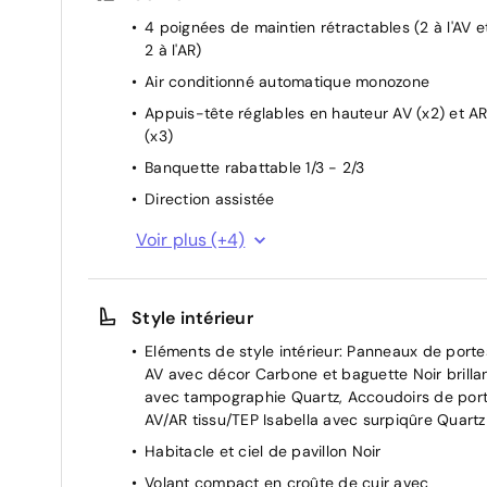
4 poignées de maintien rétractables (2 à l'AV e
2 à l'AR)
Air conditionné automatique monozone
Appuis-tête réglables en hauteur AV (x2) et A
(x3)
Banquette rabattable 1/3 - 2/3
Direction assistée
Rétroviseurs extérieurs dégivrants avec réglag
Voir plus (+4)
et rabattement électriques
Siège conducteur avec réglage manuel en
hauteur
Style intérieur
Siège passager AV avec réglage manuel en
Eléments de style intérieur: Panneaux de porte
hauteur
AV avec décor Carbone et baguette Noir brilla
Télécommande 3 boutons + clé standard
avec tampographie Quartz, Accoudoirs de por
AV/AR tissu/TEP Isabella avec surpiqûre Quartz
Habitacle et ciel de pavillon Noir
Volant compact en croûte de cuir avec