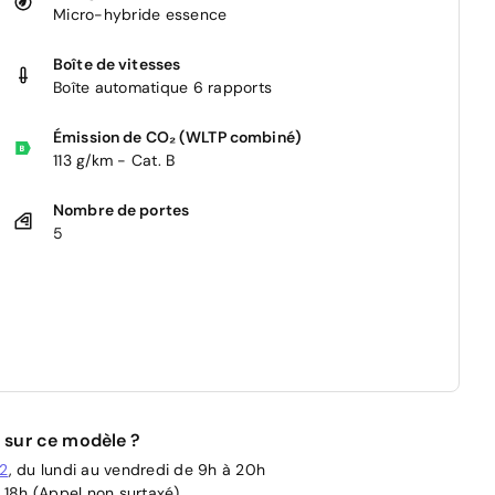
Micro-hybride essence
Boîte de vitesses
Boîte automatique 6 rapports
Émission de CO₂ (WLTP combiné)
113 g/km - Cat. B
Nombre de portes
5
 sur ce modèle ?
02
, du lundi au vendredi de 9h à 20h
 18h (Appel non surtaxé)