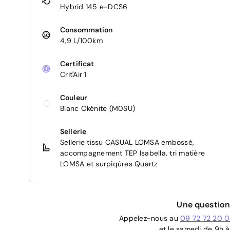
Hybrid 145 e-DCS6
Consommation
4,9 L/100km
Certificat
Crit'Air 1
Couleur
Blanc Okénite (M0SU)
Sellerie
Sellerie tissu CASUAL LOMSA embossé,
accompagnement TEP Isabella, tri matière
LOMSA et surpiqûres Quartz
Une question
Appelez-nous au
09 72 72 20 
et le samedi de 9h à