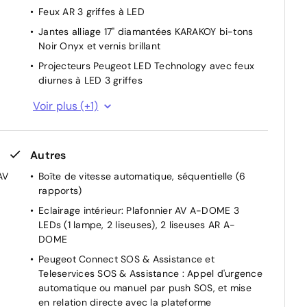
Feux AR 3 griffes à LED
Jantes alliage 17" diamantées KARAKOY bi-tons
Noir Onyx et vernis brillant
Projecteurs Peugeot LED Technology avec feux
diurnes à LED 3 griffes
Vitres latérales AR et lunette AR chauffante
Voir plus (+1)
temporisée surteintées
Autres
AV
Boîte de vitesse automatique, séquentielle (6
rapports)
Eclairage intérieur: Plafonnier AV A-DOME 3
LEDs (1 lampe, 2 liseuses), 2 liseuses AR A-
DOME
Peugeot Connect SOS & Assistance et
Teleservices SOS & Assistance : Appel d'urgence
automatique ou manuel par push SOS, et mise
en relation directe avec la plateforme