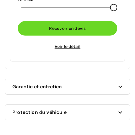
Recevoir un devis
Voir le détail
Garantie et entretien
Ce véhicule est sous garantie constructeur Peugeot
Protection du véhicule
jusqu'au 29/06/2028 soit pour une durée de 22
mois. Les travaux couverts par la garantie seront
effectués gratuitement par les professionnels du
réseau constructeur.