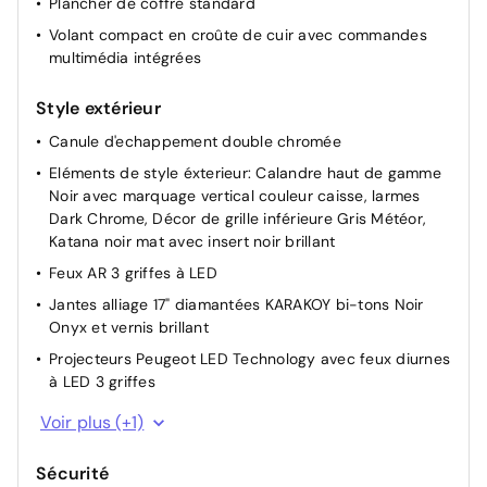
Plancher de coffre standard
Volant compact en croûte de cuir avec commandes
multimédia intégrées
Style extérieur
Canule d'echappement double chromée
Eléments de style éxterieur: Calandre haut de gamme
Noir avec marquage vertical couleur caisse, larmes
Dark Chrome, Décor de grille inférieure Gris Météor,
Katana noir mat avec insert noir brillant
Feux AR 3 griffes à LED
Jantes alliage 17" diamantées KARAKOY bi-tons Noir
Onyx et vernis brillant
Projecteurs Peugeot LED Technology avec feux diurnes
à LED 3 griffes
Vitres latérales AR et lunette AR chauffante temporisée
Voir plus (+1)
surteintées
Sécurité