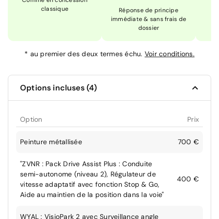
Comme en concession
Ex
classique
En
Réponse de principe
immédiate & sans frais de
dossier
*
au premier des deux termes échu.
Voir conditions.
Options incluses (4)
Option
Prix
Peinture métallisée
700 €
"ZVNR : Pack Drive Assist Plus : Conduite
semi-autonome (niveau 2), Régulateur de
400 €
vitesse adaptatif avec fonction Stop & Go,
Aide au maintien de la position dans la voie"
WYAL : VisioPark 2 avec Surveillance angle