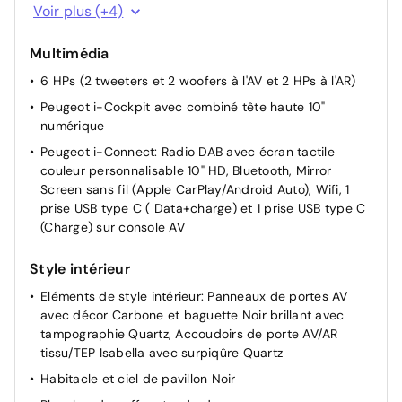
Rétroviseurs extérieurs dégivrants avec réglage et
Voir plus (+4)
rabattement électriques
Siège conducteur avec réglage manuel en hauteur
Multimédia
Siège passager AV avec réglage manuel en hauteur
6 HPs (2 tweeters et 2 woofers à l'AV et 2 HPs à l'AR)
Télécommande 3 boutons + clé standard
Peugeot i-Cockpit avec combiné tête haute 10"
numérique
Peugeot i-Connect: Radio DAB avec écran tactile
couleur personnalisable 10" HD, Bluetooth, Mirror
Screen sans fil (Apple CarPlay/Android Auto), Wifi, 1
prise USB type C ( Data+charge) et 1 prise USB type C
(Charge) sur console AV
Style intérieur
Eléments de style intérieur: Panneaux de portes AV
avec décor Carbone et baguette Noir brillant avec
tampographie Quartz, Accoudoirs de porte AV/AR
tissu/TEP Isabella avec surpiqûre Quartz
Habitacle et ciel de pavillon Noir