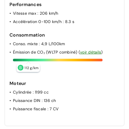
Performances
Vitesse max
: 206 km/h
Accélération 0-100 km/h
: 8.3 s
Consommation
Conso. mixte
: 4,9 L/100km
Émission de CO₂ (WLTP combiné)
(
voir détails
)
B
112 g/km
Moteur
Cylindrée
: 1199 cc
Puissance DIN
: 136 ch
Puissance fiscale
: 7 CV