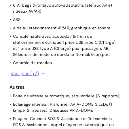
6 Airbags (Frontaux auto-adaptatifs, latéraux AV et
rideaux AV/AR)
ABS
Aide au stationnement AV/AR, graphique et sonore
Console haute avec accoudoir & frein de
stationnement électrique 1 prise USB type C (Charge)
et 1 prise USB type A (Charge) pour passagers AR,
Sélecteur de mode de conduite Normal/Eco/Sport
Contrôle de traction
ESP Déconnectable avec aide au démarrage en pente
Voir plus (+7)
et détection de sous gonflage indirecte
Fixations ISOFIX et Top Tether aux places latérales AR
Autres
Lève-vitres AV/AR électriques et séquentiels avec
Boîte de vitesse automatique, séquentielle (6 rapports)
antipincement
Eclairage intérieur: Plafonnier AV A-DOME 3 LEDs (1
Pack Visibilité - Allumage automatique des feux de
lampe, 2 liseuses), 2 liseuses AR A-DOME
croisement - Essuie vitre AV à déclenchement
Peugeot Connect SOS & Assistance et Teleservices
automatique - Eclairage extérieur d'accueil et
SOS & Assistance : Appel d'urgence automatique ou
d'accompagnement