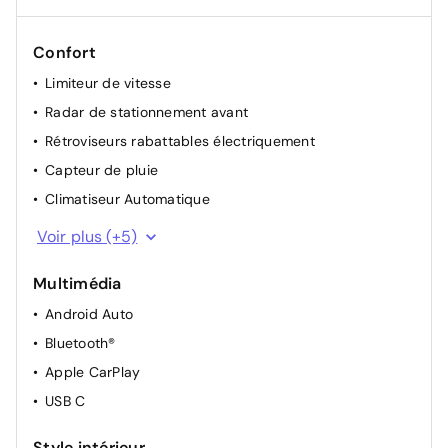
Confort
Limiteur de vitesse
Radar de stationnement avant
Rétroviseurs rabattables électriquement
Capteur de pluie
Climatiseur Automatique
Reconnaissance des panneaux de signalisation
Voir plus (+5)
Rétroviseur électrochromique
Multimédia
Régulateur de vitesse
Android Auto
Radar de stationnement arrière
Bluetooth®
Cockpit virtuel
Apple CarPlay
USB C
Style intérieur