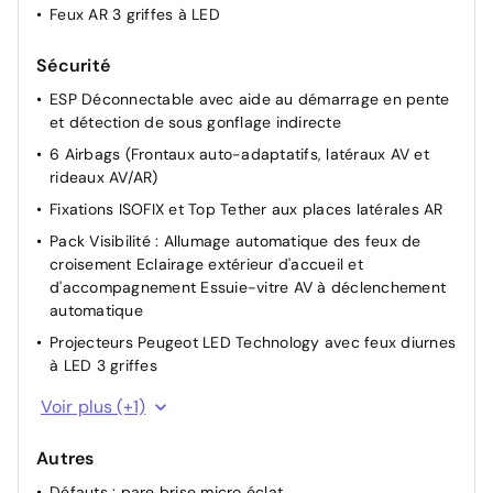
Feux AR 3 griffes à LED
Sécurité
ESP Déconnectable avec aide au démarrage en pente
et détection de sous gonflage indirecte
6 Airbags (Frontaux auto-adaptatifs, latéraux AV et
rideaux AV/AR)
Fixations ISOFIX et Top Tether aux places latérales AR
Pack Visibilité : Allumage automatique des feux de
croisement Eclairage extérieur d'accueil et
d'accompagnement Essuie-vitre AV à déclenchement
automatique
Projecteurs Peugeot LED Technology avec feux diurnes
à LED 3 griffes
ABS
Voir plus (+1)
Autres
Défauts : pare brise micro éclat