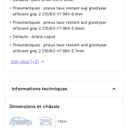
Pneumatiques : pneus taux restant avg goodyear
efficient grip 2 215/60 r17 96h 6.1mm
Pneumatiques : pneus taux restant ard goodyear
efficient grip 2 215/60 r17 96h 5.9mm
Défauts : éclats capot
Pneumatiques : pneus taux restant avd goodyear
efficient grip 2 215/60 r17 96h 5.7mm
Pack Safety Plus : Freinage d'urgence automatique de
Voir plus (+3)
jour et de nuit (3 caméras & radar) Freinage
automatique d'urgence avec alerte risque de collision,
détection élargie (3 caméras haut de pare-brise) et
protection des usagers de la route vulnérab...
Informations techniques
Défauts : legeres rayures elargisseur aile arrière droite
Pneumatiques : pneus taux restant arg goodyear
efficient grip 2 215/60 r17 96h 6.1mm
Dimensions et châssis
1,52m