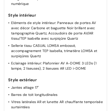
numérique
Pare-brise teinté acoustique
Rétroviseur intérieur électrochrome
Style intérieur
4 poignées de maintien rétractables (2 à l'AV et 2 à
Eléments de style intérieur: Panneaux de portes AV
l'AR)
avec décor Carbone et baguette Noir brillant avec
Console haute avec accoudoir & frein de
tampographie Quartz, Accoudoirs de porte AV/AR
stationnement électrique 1 prise USB type C (Charge)
tissu/TEP Isabella avec surpiqûre Quartz
et 1 prise USB type A (Charge) pour passagers AR,
Sellerie tissu CASUAL LOMSA embossé,
Sélecteur de mode de conduite Normal/Eco
accompagnement TEP Isabella, trimatière LOMSA et
surpiqûres Quartz
Eclairage intérieur: Plafonnier AV A-DOME 3 LEDs (1
lampe, 2 liseuses), 2 liseuses AR LED i-DOME
Style extérieur
Jantes alliage 17"
Barres de toit longitudinales
Vitres latérales AR et lunette AR chauffante temporisée
surteintées