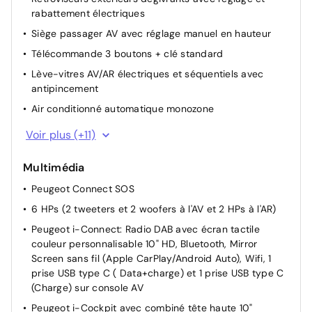
rabattement électriques
Siège passager AV avec réglage manuel en hauteur
Télécommande 3 boutons + clé standard
Lève-vitres AV/AR électriques et séquentiels avec
antipincement
Air conditionné automatique monozone
Banquette rabattable 1/3 - 2/3
Voir plus (+11)
Siège conducteur avec réglage manuel en hauteur
Multimédia
Le véhicule provient directement du réseau Stellantis :
son entretien amont est certifié par le constructeur et
Peugeot Connect SOS
reconnu par les garages du réseau, sans qu'il soit
6 HPs (2 tweeters et 2 woofers à l'AV et 2 HPs à l'AR)
nécessaire de fournir de preuve papier.
Peugeot i-Connect: Radio DAB avec écran tactile
Boîte manuelle
couleur personnalisable 10" HD, Bluetooth, Mirror
Volant compact en croûte de cuir avec commandes
Screen sans fil (Apple CarPlay/Android Auto), Wifi, 1
multimédia intégrées
prise USB type C ( Data+charge) et 1 prise USB type C
(Charge) sur console AV
Appuis-tête réglables en hauteur AV (x2) et AR (x3)
Peugeot i-Cockpit avec combiné tête haute 10"
Direction assistée