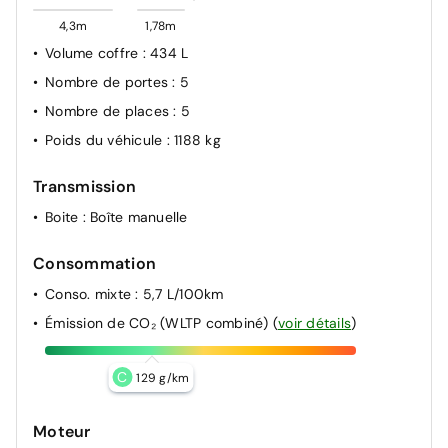
4,3m
1,78m
Volume coffre
: 434 L
Nombre de portes
: 5
Nombre de places
: 5
Poids du véhicule
: 1188 kg
Transmission
Boite
: Boîte manuelle
Consommation
Conso. mixte
: 5,7 L/100km
Émission de CO₂ (WLTP combiné)
(
voir détails
)
C
129 g/km
Moteur