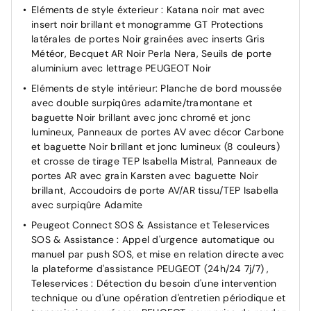
Eléments de style éxterieur : Katana noir mat avec
automatique - Eclairage extérieur d'accueil et
insert noir brillant et monogramme GT Protections
d'accompagnement
latérales de portes Noir grainées avec inserts Gris
Rétroviseur intérieur électrochrome
Météor, Becquet AR Noir Perla Nera, Seuils de porte
aluminium avec lettrage PEUGEOT Noir
Verrouillage centralisé
Eléments de style intérieur: Planche de bord moussée
Visiopark 1: caméra de recul HD & aide au
avec double surpiqûres adamite/tramontane et
stationnement AV/AR, graphique et sonore
baguette Noir brillant avec jonc chromé et jonc
lumineux, Panneaux de portes AV avec décor Carbone
et baguette Noir brillant et jonc lumineux (8 couleurs)
et crosse de tirage TEP Isabella Mistral, Panneaux de
portes AR avec grain Karsten avec baguette Noir
brillant, Accoudoirs de porte AV/AR tissu/TEP Isabella
avec surpiqûre Adamite
Peugeot Connect SOS & Assistance et Teleservices
SOS & Assistance : Appel d'urgence automatique ou
manuel par push SOS, et mise en relation directe avec
la plateforme d'assistance PEUGEOT (24h/24 7j/7) ,
Teleservices : Détection du besoin d'une intervention
technique ou d'une opération d'entretien périodique et