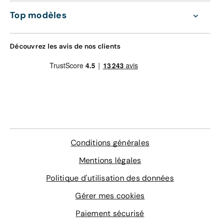
d'oeuvre valable dans le réseau constructeur
GRAVAGE + TAPIS
(Europe)
Top modèles
168 €
Assistance 0km, 24h/24 et 7j/7 (dépannage,
remorquage et véhicule de prêt)
Gravage des vitres
Découvrez les avis de nos clients
Contrôle technique
4 sur-tapis sur mesure
En savoir plus
Conditions générales
Mentions légales
Politique d'utilisation des données
Gérer mes cookies
Paiement sécurisé