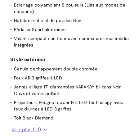
Eclairage polyambiant 8 couleurs (Liés aux modes de
conduite)
Habitacle et ciel de pavillon Noir
Pédalier Sport aluminium
Volant compact cuir fleur avec commandes multimédia
intégrées
Style extérieur
Canule d'echappement double chromée
Feux AR 3 griffes à LED
Jantes alliage 17" diamantées KARAKOY bi-tons Noir
Onyx et vernis brillant
Projecteurs Peugeot upper Full LED Technology avec
feux diurnes à LED 3 griffes
Toit Black Diamond
Vitres latérales AR et lunette AR chauffante temporisée
Voir plus (+1)
surteintées