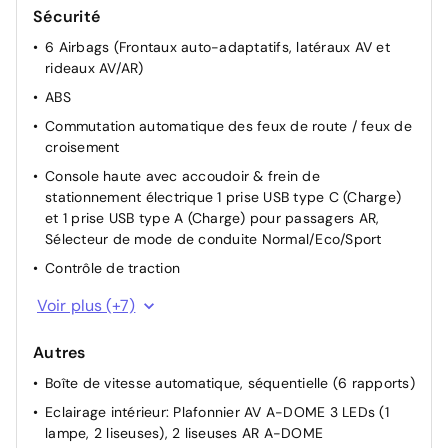
Sécurité
6 Airbags (Frontaux auto-adaptatifs, latéraux AV et
rideaux AV/AR)
ABS
Commutation automatique des feux de route / feux de
croisement
Console haute avec accoudoir & frein de
stationnement électrique 1 prise USB type C (Charge)
et 1 prise USB type A (Charge) pour passagers AR,
Sélecteur de mode de conduite Normal/Eco/Sport
Contrôle de traction
ESP Déconnectable avec aide au démarrage en pente
Voir plus (+7)
et détection de sous gonflage indirecte
Fixations ISOFIX et Top Tether aux places latérales AR
Autres
Lève-vitres AV/AR électriques et séquentiels avec
Boîte de vitesse automatique, séquentielle (6 rapports)
antipincement
Eclairage intérieur: Plafonnier AV A-DOME 3 LEDs (1
Pack Visibilité - Allumage automatique des feux de
lampe, 2 liseuses), 2 liseuses AR A-DOME
croisement - Essuie vitre AV à déclenchement