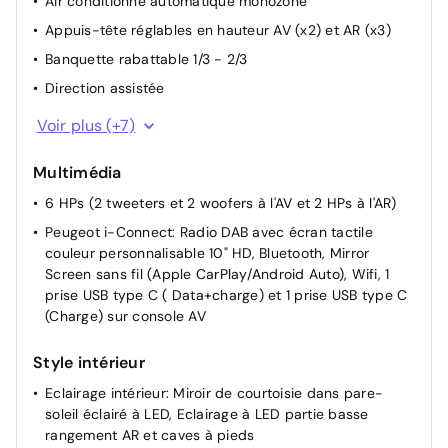
Air conditionné automatique monozone
Appuis-tête réglables en hauteur AV (x2) et AR (x3)
Banquette rabattable 1/3 - 2/3
Direction assistée
Pare-brise teinté acoustique sérigraphié bi-couches
Voir plus (+7)
Rétroviseurs extérieurs dégivrants avec réglage et
rabattement électriques
Multimédia
Siège conducteur avec réglage manuel en hauteur
6 HPs (2 tweeters et 2 woofers à l'AV et 2 HPs à l'AR)
Siège passager AV avec réglage manuel en hauteur
Peugeot i-Connect: Radio DAB avec écran tactile
couleur personnalisable 10" HD, Bluetooth, Mirror
Surtapis AV/AR
Screen sans fil (Apple CarPlay/Android Auto), Wifi, 1
Télécommande 3 boutons + clé standard
prise USB type C ( Data+charge) et 1 prise USB type C
Accès et démarrage mains libres Proximity
(Charge) sur console AV
Style intérieur
Eclairage intérieur: Miroir de courtoisie dans pare-
soleil éclairé à LED, Eclairage à LED partie basse
rangement AR et caves à pieds