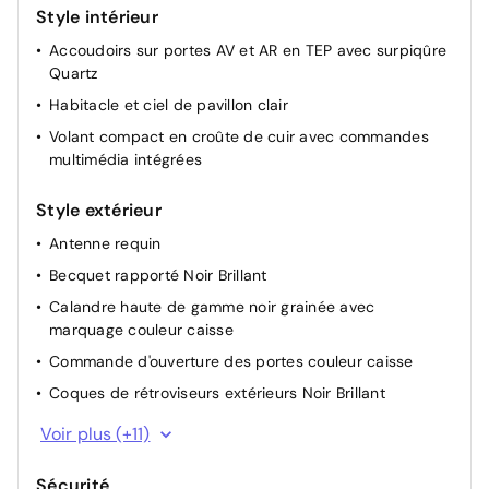
centrale
Style intérieur
Rétroviseurs extérieurs dégivrants avec réglage et
Accoudoirs sur portes AV et AR en TEP avec surpiqûre
rabattement électriques
Quartz
Siège conducteur avec réglage manuel en hauteur
Habitacle et ciel de pavillon clair
Télécommande 3 boutons + clé standard
Volant compact en croûte de cuir avec commandes
multimédia intégrées
Volant réglable en hauteur et en profondeur
Banquette rabattable 1/3 - 2/3
Style extérieur
Antenne requin
Becquet rapporté Noir Brillant
Calandre haute de gamme noir grainée avec
marquage couleur caisse
Commande d'ouverture des portes couleur caisse
Coques de rétroviseurs extérieurs Noir Brillant
Enjoliveur bas de calandre noir grainé
Voir plus (+11)
Enjoliveur DRL Noir grainé
Sécurité
Enjoliveur entre feux AR noir brillant