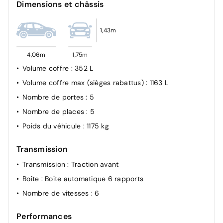
Dimensions et châssis
panneaux de signalisation et préconisation de vitesse,
Alerte attention conducteur pilotée par caméra interne
1,43m
4,06m
1,75m
Volume coffre
: 352 L
Volume coffre max (sièges rabattus)
: 1163 L
Nombre de portes
: 5
Nombre de places
: 5
Poids du véhicule
: 1175 kg
Transmission
Transmission
: Traction avant
Boite
: Boîte automatique 6 rapports
Nombre de vitesses
: 6
Performances