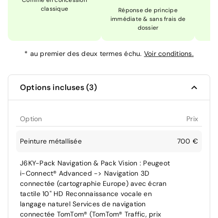
Comme en concession
Ex
classique
En
Réponse de principe
immédiate & sans frais de
dossier
*
au premier des deux termes échu.
Voir conditions.
Options incluses (3)
Option
Prix
Peinture métallisée
700 €
J6KY-Pack Navigation & Pack Vision : Peugeot
i-Connect® Advanced -> Navigation 3D
connectée (cartographie Europe) avec écran
tactile 10" HD Reconnaissance vocale en
langage naturel Services de navigation
connectée TomTom® (TomTom® Traffic, prix