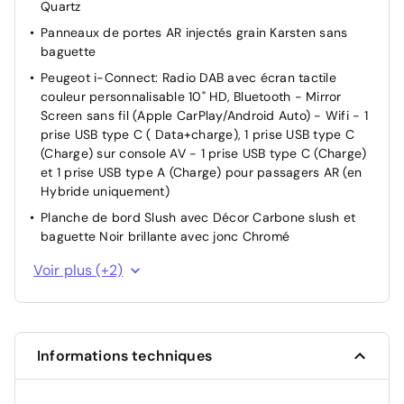
ESP Déconnectable avec aide au démarrage en pente
Quartz
Fixations ISOFIX et Top Tether aux places latérales AR
Panneaux de portes AR injectés grain Karsten sans
baguette
Pack Visibilité Allumage automatique des feux de
croisement
Peugeot i-Connect: Radio DAB avec écran tactile
couleur personnalisable 10" HD, Bluetooth - Mirror
Pare-brise teinté
Screen sans fil (Apple CarPlay/Android Auto) - Wifi - 1
Programme de Stabilité Electronique (ESC) avec ASR,
prise USB type C ( Data+charge), 1 prise USB type C
ABS, REF, AFU, CDS et TSM
(Charge) sur console AV - 1 prise USB type C (Charge)
Rétroviseur intérieur électrochrome
et 1 prise USB type A (Charge) pour passagers AR (en
Hybride uniquement)
Verrouillage automatique de tous les ouvrants en
roulant
Planche de bord Slush avec Décor Carbone slush et
baguette Noir brillante avec jonc Chromé
Verrouillage centralisé
Intervalle de maintenance 25 000 km ou 1 an
Voir plus (+2)
Pack Safety Régulateur / Limiteur de vitesse, Freinage
d'urgence automatique avec alerte risque de collision,
Freinage automatique d'urgence avec détection
élargie (3 caméras haut de pare-brise) et protection
Informations techniques
des usagers de la route vulnérables (piétons,
cyclistes,), Alerte active de franchissement involontaire
de ligne et bas côté, Reconnaissance étendue des