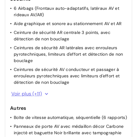
6 Airbags (Frontaux auto-adaptatifs, latéraux AV et
Enjoliveur supérieur de calandre Noir grainé
rideaux AV/AR)
Feux AR signature 3 griffes, stop à LEDs, recul et
Aide graphique et sonore au stationnement AV et AR
indicateur de direction à lampe
Ceinture de sécurité AR centrale 3 points, avec
Jantes alliage 16" diamantées NOMA bi--ton vernis
détection de non bouclage
brillant et Noir Orbital
Ceintures de sécurité AR latérales avec enrouleurs
Jupes AR inférieure noir grainé
pyrotechniques, limiteurs d'effort et détection de non
Jupes AR supérieure Noir brillant
bouclage
Lécheurs de vitres Noir mat
Ceintures de sécurité AV conducteur et passager à
Projecteurs Peugeot LED Technology avec feux diurnes
enrouleurs pyrotechniques avec limiteurs d'effort et
à LED 3 griffes
détection de non bouclage
Vitres latérales AR et lunette AR chauffante temporisée
Console haute avec accoudoir & frein de
Voir plus (+11)
surteintées
stationnement électrique 1 prise USB type C (Charge)
et 1 prise USB type A (Charge) pour passagers AR,
Autres
Sélecteur de mode de conduite Normal/Eco/Sport
Boîte de vitesse automatique, séquentielle (6 rapports)
Détection de sous-gonflage indirecte
Panneaux de porte AV avec médaillon décor Carbone
Direction assistée électrique
injecté et baguette Noir brillante avec tampographie