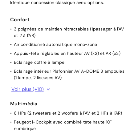
Identique concession classique avec options.
Confort
3 poignées de maintien rétractables (1passager à l'AV
et 2 à l'AR)
Air conditionné automatique mono-zone
Appuis-tête réglables en hauteur AV (x2) et AR (x3)
Eclairage coffre à lampe
Eclairage intérieur Plafonnier AV A-DOME 3 ampoules
(1 lampe, 2 liseuses AV)
Essuie-vitre AV à déclenchement automatique
Voir plus (+10)
Essuyage automatique
Multimédia
Lève-vitres AR électriques et séquentiels avec
antipincement
6 HPs (2 tweeters et 2 woofers à l'AV et 2 HPs à l'AR)
Lève-vitres AV électriques et séquentiels avec
Peugeot i-Cockpit avec combiné tête haute 10"
antipincement
numérique
Prise 12 V et rangement pour smartphone en façade