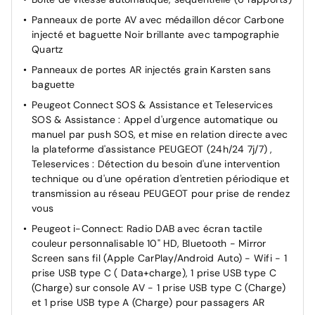
Fixations ISOFIX et Top Tether aux places latérales AR
Panneaux de porte AV avec médaillon décor Carbone
Pack Visibilité Allumage automatique des feux de
injecté et baguette Noir brillante avec tampographie
croisement
Quartz
Pare-brise teinté
Panneaux de portes AR injectés grain Karsten sans
Programme de Stabilité Electronique (ESC) avec ASR,
baguette
ABS, REF, AFU, CDS et TSM
Peugeot Connect SOS & Assistance et Teleservices
Rétroviseur intérieur électrochrome
SOS & Assistance : Appel d'urgence automatique ou
Verrouillage automatique de tous les ouvrants en
manuel par push SOS, et mise en relation directe avec
roulant
la plateforme d'assistance PEUGEOT (24h/24 7j/7) ,
Teleservices : Détection du besoin d'une intervention
Verrouillage centralisé
technique ou d'une opération d'entretien périodique et
transmission au réseau PEUGEOT pour prise de rendez
vous
Peugeot i-Connect: Radio DAB avec écran tactile
couleur personnalisable 10" HD, Bluetooth - Mirror
Screen sans fil (Apple CarPlay/Android Auto) - Wifi - 1
prise USB type C ( Data+charge), 1 prise USB type C
(Charge) sur console AV - 1 prise USB type C (Charge)
et 1 prise USB type A (Charge) pour passagers AR