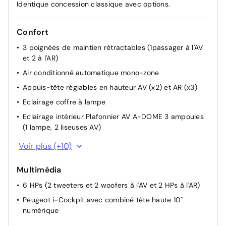
Identique concession classique avec options.
Confort
3 poignées de maintien rétractables (1passager à l'AV
et 2 à l'AR)
Air conditionné automatique mono-zone
Appuis-tête réglables en hauteur AV (x2) et AR (x3)
Eclairage coffre à lampe
Eclairage intérieur Plafonnier AV A-DOME 3 ampoules
(1 lampe, 2 liseuses AV)
Essuie-vitre AV à déclenchement automatique
Voir plus (+10)
Essuyage automatique
Multimédia
Lève-vitres AR électriques et séquentiels avec
antipincement
6 HPs (2 tweeters et 2 woofers à l'AV et 2 HPs à l'AR)
Lève-vitres AV électriques et séquentiels avec
Peugeot i-Cockpit avec combiné tête haute 10"
antipincement
numérique
Prise 12 V et rangement pour smartphone en façade