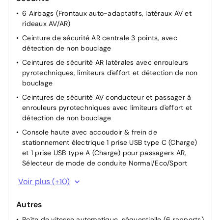
6 Airbags (Frontaux auto-adaptatifs, latéraux AV et
Enjoliveur supérieur de calandre Noir grainé
rideaux AV/AR)
Feux AR signature 3 griffes, stop à LEDs, recul et
Ceinture de sécurité AR centrale 3 points, avec
indicateur de direction à lampe
détection de non bouclage
Jantes alliage 16" diamantées NOMA bi--ton vernis
Ceintures de sécurité AR latérales avec enrouleurs
brillant et Noir Orbital
pyrotechniques, limiteurs d'effort et détection de non
Jupes AR inférieure noir grainé
bouclage
Jupes AR supérieure Noir brillant
Ceintures de sécurité AV conducteur et passager à
Lécheurs de vitres Noir mat
enrouleurs pyrotechniques avec limiteurs d'effort et
détection de non bouclage
Projecteurs Peugeot LED Technology avec feux diurnes
à LED 3 griffes
Console haute avec accoudoir & frein de
stationnement électrique 1 prise USB type C (Charge)
Vitres latérales AR et lunette AR chauffante temporisée
et 1 prise USB type A (Charge) pour passagers AR,
surteintées
Sélecteur de mode de conduite Normal/Eco/Sport
Détection de sous-gonflage indirecte
Voir plus (+10)
Direction assistée électrique
Autres
ESP Déconnectable avec aide au démarrage en pente
Boîte de vitesse automatique, séquentielle (6 rapports)