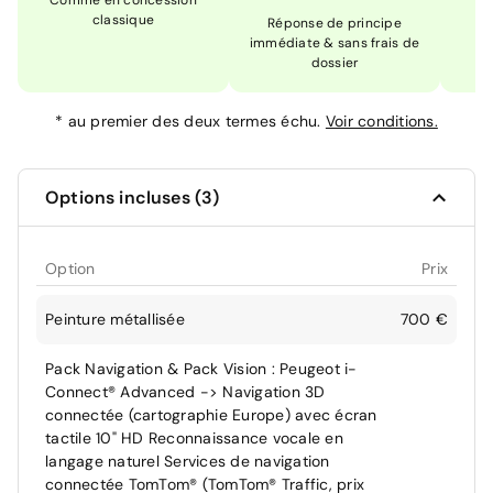
Comme en concession
Ex
classique
En
Réponse de principe
immédiate & sans frais de
dossier
*
au premier des deux termes échu.
Voir conditions.
Options incluses (3)
Option
Prix
Peinture métallisée
700 €
Pack Navigation & Pack Vision : Peugeot i-
Connect® Advanced -> Navigation 3D
connectée (cartographie Europe) avec écran
tactile 10" HD Reconnaissance vocale en
langage naturel Services de navigation
connectée TomTom® (TomTom® Traffic, prix