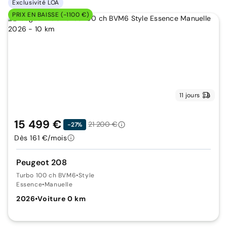
Exclusivité LOA
PRIX EN BAISSE (-1100 €)
11 jours
15 499 €
21 200 €
-27%
Dès 161 €/mois
Peugeot 208
Turbo 100 ch BVM6
•
Style
Essence
•
Manuelle
2026
•
Voiture 0 km