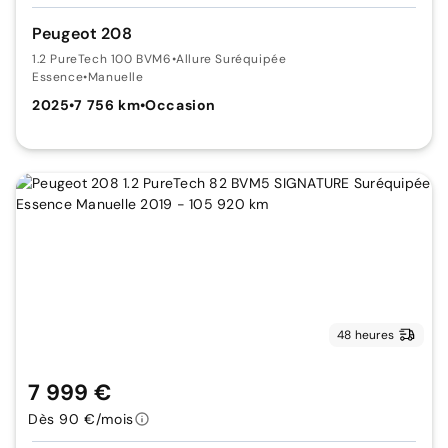
Peugeot 208
1.2 PureTech 100 BVM6
•
Allure Suréquipée
Essence
•
Manuelle
2025
•
7 756 km
•
Occasion
48 heures
7 999 €
Dès 90 €/mois