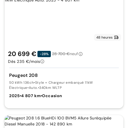
48 heures
20 699 €
28 700 €
neuf
-28%
Dès 235 €/mois
Peugeot 208
50 kWh 136ch
•
Style + Chargeur embarqué 11kW
Électrique
•
Auto.
•
340km WLTP
2025
•
4 807 km
•
Occasion