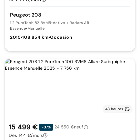
Peugeot 208
1.2 PureTech 82 BVM5
•
Active + Radars AR
Essence
•
Manuelle
2015
•
108 854 km
•
Occasion
48 heures
15 499 €
24 550 €
neuf
-37%
Dès 144 €/mois