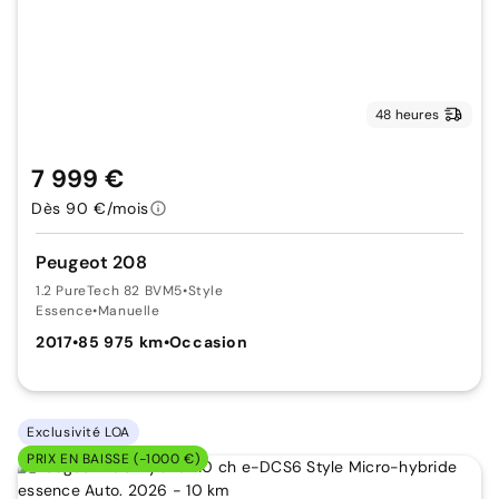
48 heures
7 999 €
Dès 90 €/mois
Peugeot 208
1.2 PureTech 82 BVM5
•
Style
Essence
•
Manuelle
2017
•
85 975 km
•
Occasion
Exclusivité LOA
PRIX EN BAISSE (-1000 €)