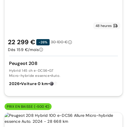
48 heures
22 299 €
30 100 €
-26%
Dès 159 €/mois
Peugeot 208
Hybrid 145 ch e-DCS6
•
GT
Micro-hybride essence
•
Auto.
2026
•
Voiture 0 km
•
PRIX EN BAISSE (-500 €)