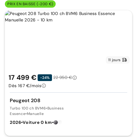
PRIX EN BAISSE (-200 €)
11 jours
17 499 €
22 950 €
-24%
Dès 167 €/mois
Peugeot 208
Turbo 100 ch BVM6
•
Business
Essence
•
Manuelle
2026
•
Voiture 0 km
•