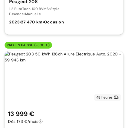
Peugeot 208
1.2 PureTech 100 BVM6
•
Style
Essence
•
Manuelle
2023
•
27 470 km
•
Occasion
PRIX EN BAISSE (-300 €)
48 heures
13 999 €
Dès 173 €/mois