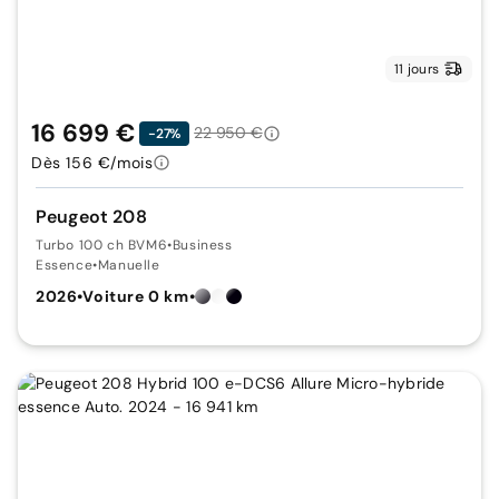
11 jours
16 699 €
22 950 €
-27%
Dès 156 €/mois
Peugeot 208
Turbo 100 ch BVM6
•
Business
Essence
•
Manuelle
2026
•
Voiture 0 km
•