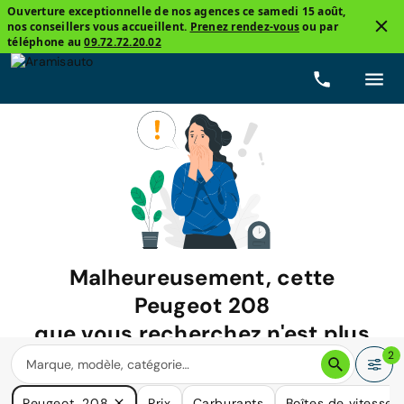
Ouverture exceptionnelle de nos agences ce samedi 15 août,
nos conseillers vous accueillent.
Prenez rendez-vous
ou par
téléphone au
09.72.72.20.02
Malheureusement, cette
Peugeot 208
que vous recherchez n'est plus
disponible.
2
Nous avons de nombreuses voitures qui pourraient répondre
Peugeot, 208
Prix
Carburants
Boîtes de vitesse