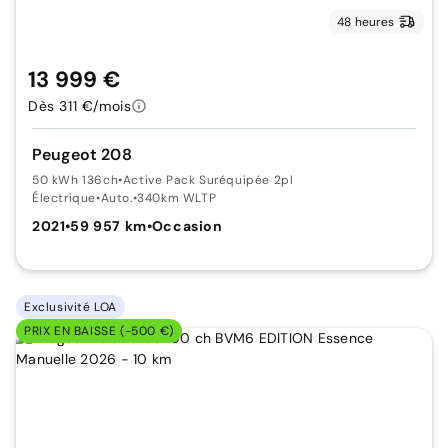
48 heures
13 999 €
Dès 311 €/mois
Peugeot 208
50 kWh 136ch
•
Active Pack Suréquipée 2pl
Électrique
•
Auto.
•
340km WLTP
2021
•
59 957 km
•
Occasion
Exclusivité LOA
PRIX EN BAISSE (-500 €)