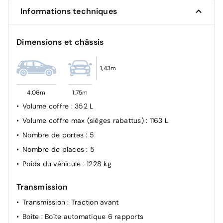
élargie (3 caméras haut de pare-brise) et protection
Informations techniques
des usagers de la route vulnérables (piétons,
cyclistes,), Alerte active de franchissement involontaire
de ligne et bas côté, Reconnaissance étendue des
Dimensions et châssis
panneaux de signalisation et préconisation de vitesse,
Alerte attention conducteur pilotée par caméra interne
1,43m
Boîte de vitesse automatique, séquentielle (6 rapports)
4,06m
1,75m
Volume coffre
: 352 L
Volume coffre max (sièges rabattus)
: 1163 L
Nombre de portes
: 5
Nombre de places
: 5
Poids du véhicule
: 1228 kg
Transmission
Transmission
: Traction avant
Boite
: Boîte automatique 6 rapports