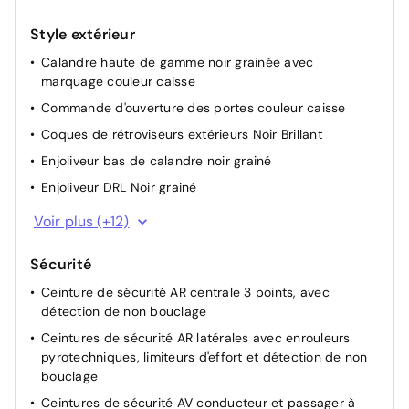
intégrées et badge GT
Accoudoirs sur portes AV et AR en TEP avec surpiqûre
Style extérieur
Adamite
Calandre haute de gamme noir grainée avec
marquage couleur caisse
Commande d'ouverture des portes couleur caisse
Coques de rétroviseurs extérieurs Noir Brillant
Enjoliveur bas de calandre noir grainé
Enjoliveur DRL Noir grainé
Enjoliveur entre feux AR noir brillant
Voir plus (+12)
Enjoliveur supérieur de calandre Noir grainé
Sécurité
Enjoliveurs d'ailes Noir Brillant
Ceinture de sécurité AR centrale 3 points, avec
Feux AR signature 3 griffes, stop, recul et indicateur de
détection de non bouclage
direction à LEDs
Ceintures de sécurité AR latérales avec enrouleurs
Jantes alliage 17" diamantées YANAKA bi--ton vernis
pyrotechniques, limiteurs d'effort et détection de non
brillant et Noir Orbital avec inserts Noir Orbital et
bouclage
vernis mat
Ceintures de sécurité AV conducteur et passager à
Jupes AR inférieure Noir brillant