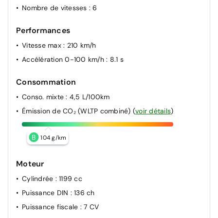
Nombre de vitesses
: 6
Performances
Vitesse max
: 210 km/h
Accélération 0-100 km/h
: 8.1 s
Consommation
Conso. mixte
: 4,5 L/100km
Émission de CO₂ (WLTP combiné)
(
voir détails
)
B
104 g/km
Moteur
Cylindrée
: 1199 cc
Puissance DIN
: 136 ch
Puissance fiscale
: 7 CV