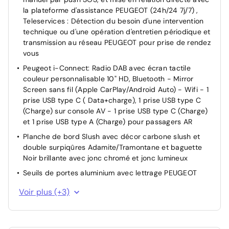
Rétroviseur intérieur électrochrome
la plateforme d'assistance PEUGEOT (24h/24 7j/7) ,
Roue de secours galette
Teleservices : Détection du besoin d'une intervention
Verrouillage automatique de tous les ouvrants en
technique ou d'une opération d'entretien périodique et
roulant
transmission au réseau PEUGEOT pour prise de rendez
vous
Verrouillage centralisé
Peugeot i-Connect: Radio DAB avec écran tactile
6 Airbags (Frontaux auto-adaptatifs, latéraux AV et
couleur personnalisable 10" HD, Bluetooth - Mirror
rideaux AV/AR)
Screen sans fil (Apple CarPlay/Android Auto) - Wifi - 1
prise USB type C ( Data+charge), 1 prise USB type C
(Charge) sur console AV - 1 prise USB type C (Charge)
et 1 prise USB type A (Charge) pour passagers AR
Planche de bord Slush avec décor carbone slush et
double surpiqûres Adamite/Tramontane et baguette
Noir brillante avec jonc chromé et jonc lumineux
Seuils de portes aluminium avec lettrage PEUGEOT
Intervalle de maintenance 25 000 km ou 1 an
Voir plus (+3)
Pack Safety Régulateur / Limiteur de vitesse, Freinage
d'urgence automatique avec alerte risque de collision,
Freinage automatique d'urgence avec détection