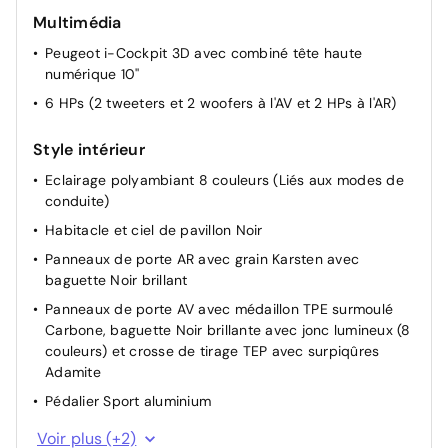
Siège conducteur avec réglage manuel en hauteur
Multimédia
Siège passager AV à réglage manuel en hauteur
Peugeot i-Cockpit 3D avec combiné tête haute
numérique 10''
Surtapis AV/AR
6 HPs (2 tweeters et 2 woofers à l'AV et 2 HPs à l'AR)
Télécommande 3 boutons + clé standard
Volant réglable en hauteur et en profondeur
Style intérieur
Accès et démarrage mains libres Proximity
Eclairage polyambiant 8 couleurs (Liés aux modes de
Banquette rabattable 1/3 - 2/3
conduite)
4 poignées de maintien rétractables (2 à l'AV et 2 à
Habitacle et ciel de pavillon Noir
l'AR)
Panneaux de porte AR avec grain Karsten avec
Air conditionné automatique mono-zone
baguette Noir brillant
Appuis-tête réglables en hauteur AV (x2) et AR (x3)
Panneaux de porte AV avec médaillon TPE surmoulé
Carbone, baguette Noir brillante avec jonc lumineux (8
couleurs) et crosse de tirage TEP avec surpiqûres
Adamite
Pédalier Sport aluminium
Volant compact cuir fleur avec commandes multimédia
Voir plus (+2)