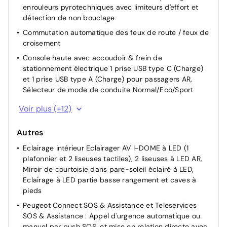
enrouleurs pyrotechniques avec limiteurs d'effort et
Jupes AR supérieure Noir brillant
détection de non bouclage
Lécheurs de vitres Noir mat
Commutation automatique des feux de route / feux de
Projecteurs "Peugeot Full LED Technology" avec feux
croisement
diurnes à LED 3 griffes
Console haute avec accoudoir & frein de
Vitres latérales AR et lunette AR chauffante temporisée
stationnement électrique 1 prise USB type C (Charge)
surteintées
et 1 prise USB type A (Charge) pour passagers AR,
Sélecteur de mode de conduite Normal/Eco/Sport
Antenne requin
Détection de sous-gonflage indirecte
Becquet rapporté Noir Brillant
Voir plus (+12)
Direction assistée électrique
Autres
ESP Déconnectable avec aide au démarrage en pente
Eclairage intérieur Eclairager AV I-DOME à LED (1
Fixations ISOFIX et Top Tether aux places latérales AR
plafonnier et 2 liseuses tactiles), 2 liseuses à LED AR,
Pack Visibilité Allumage automatique des feux de
Miroir de courtoisie dans pare-soleil éclairé à LED,
croisement
Eclairage à LED partie basse rangement et caves à
Pare-brise teinté
pieds
Programme de Stabilité Electronique (ESC) avec ASR,
Peugeot Connect SOS & Assistance et Teleservices
ABS, REF, AFU, CDS et TSM
SOS & Assistance : Appel d'urgence automatique ou
manuel par push SOS, et mise en relation directe avec