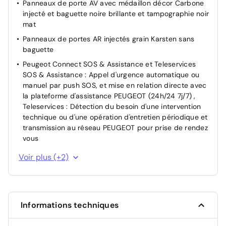
Panneaux de porte AV avec médaillon décor Carbone
croisement
injecté et baguette noire brillante et tampographie noir
Pare-brise teinté
mat
Programme de Stabilité Electronique (ESC) avec ASR,
Panneaux de portes AR injectés grain Karsten sans
ABS, REF, AFU, CDS et TSM
baguette
Verrouillage automatique de tous les ouvrants en
Peugeot Connect SOS & Assistance et Teleservices
roulant
SOS & Assistance : Appel d'urgence automatique ou
Verrouillage centralisé
manuel par push SOS, et mise en relation directe avec
la plateforme d'assistance PEUGEOT (24h/24 7j/7) ,
Teleservices : Détection du besoin d'une intervention
technique ou d'une opération d'entretien périodique et
transmission au réseau PEUGEOT pour prise de rendez
vous
Planche de bord Injecté avec Décor Carbone injecté et
Voir plus (+2)
baguette Noir brillante avec jonc chromé
Pack Safety Régulateur / Limiteur de vitesse, Freinage
d'urgence automatique avec alerte risque de collision,
Freinage automatique d'urgence avec détection
Informations techniques
élargie (3 caméras haut de pare-brise) et protection
des usagers de la route vulnérables (piétons,