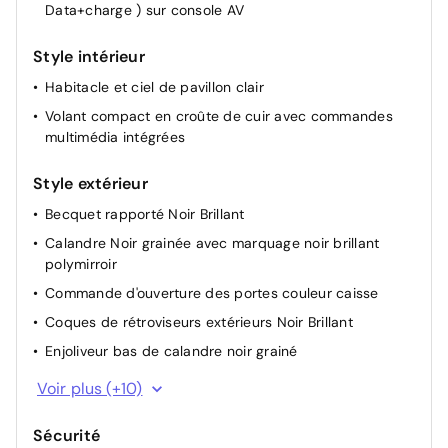
Data+charge ) sur console AV
Télécommande 3 boutons + clé standard
Volant réglable en hauteur et en profondeur
Style intérieur
Banquette rabattable 1/3 - 2/3
Habitacle et ciel de pavillon clair
Volant compact en croûte de cuir avec commandes
multimédia intégrées
Style extérieur
Becquet rapporté Noir Brillant
Calandre Noir grainée avec marquage noir brillant
polymirroir
Commande d'ouverture des portes couleur caisse
Coques de rétroviseurs extérieurs Noir Brillant
Enjoliveur bas de calandre noir grainé
Enjoliveur DRL Noir grainé
Voir plus (+10)
Enjoliveur entre feux AR noir brillant
Sécurité
Enjoliveur supérieur de calandre Noir grainé