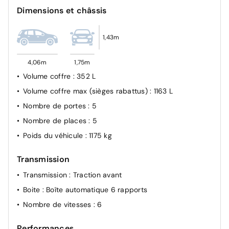
cyclistes,), Alerte active de franchissement involontaire
Dimensions et châssis
de ligne et bas côté, Reconnaissance étendue des
panneaux de signalisation et préconisation de vitesse,
Alerte attention conducteur pilotée par caméra interne
1,43m
4,06m
1,75m
Volume coffre
: 352 L
Volume coffre max (sièges rabattus)
: 1163 L
Nombre de portes
: 5
Nombre de places
: 5
Poids du véhicule
: 1175 kg
Transmission
Transmission
: Traction avant
Boite
: Boîte automatique 6 rapports
Nombre de vitesses
: 6
Performances