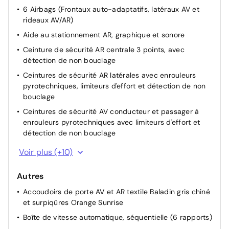
6 Airbags (Frontaux auto-adaptatifs, latéraux AV et
Feux AR signature 3 griffes, stop à LEDs, recul et
rideaux AV/AR)
indicateur de direction à lampe
Aide au stationnement AR, graphique et sonore
Jantes tôle 16" avec enjoliveurs MONTI Gris Eclat avec
vernis brillant & noir grainé
Ceinture de sécurité AR centrale 3 points, avec
détection de non bouclage
Jupes AR inférieure noir grainé
Ceintures de sécurité AR latérales avec enrouleurs
Jupes AR supérieure noir grainé
pyrotechniques, limiteurs d'effort et détection de non
Lécheurs de vitres Noir mat
bouclage
Projecteurs Peugeot LED Technology avec feux diurnes
Ceintures de sécurité AV conducteur et passager à
à LED 3 griffes
enrouleurs pyrotechniques avec limiteurs d'effort et
Vitres latérales AR et lunette AR chauffante temporisée
détection de non bouclage
teintées
Console basse avec frein de stationnement mécanique
Voir plus (+10)
Détection de sous-gonflage indirecte
Autres
Direction assistée électrique
Accoudoirs de porte AV et AR textile Baladin gris chiné
ESP Déconnectable avec aide au démarrage en pente
et surpiqûres Orange Sunrise
Fixations ISOFIX et Top Tether aux places latérales AR
Boîte de vitesse automatique, séquentielle (6 rapports)
Pack Visibilité Allumage automatique des feux de