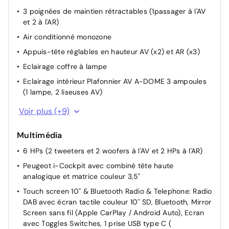
3 poignées de maintien rétractables (1passager à l'AV
et 2 à l'AR)
Air conditionné monozone
Appuis-tête réglables en hauteur AV (x2) et AR (x3)
Eclairage coffre à lampe
Eclairage intérieur Plafonnier AV A-DOME 3 ampoules
(1 lampe, 2 liseuses AV)
Lève-vitres AR électriques et séquentiels avec
Voir plus (+9)
antipincement
Lève-vitres AV électriques et séquentiels avec
Multimédia
antipincement
6 HPs (2 tweeters et 2 woofers à l'AV et 2 HPs à l'AR)
Prise 12 V et rangement pour smartphone en façade
Peugeot i-Cockpit avec combiné tête haute
centrale
analogique et matrice couleur 3,5"
Rétroviseur intérieur à réglage jour/nuit manuel
Touch screen 10'' & Bluetooth Radio & Telephone: Radio
Rétroviseurs extérieurs dégivrants à réglage électrique
DAB avec écran tactile couleur 10'' SD, Bluetooth, Mirror
et rabattement manuel
Screen sans fil (Apple CarPlay / Android Auto), Ecran
avec Toggles Switches, 1 prise USB type C (
Siège conducteur avec réglage manuel en hauteur