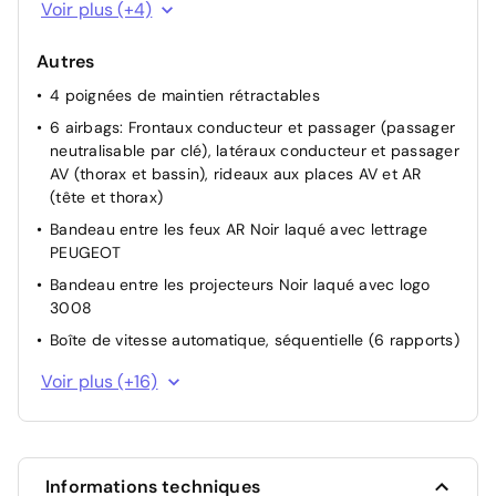
Kit de dépannage pneumatique
Voir plus (+4)
Lève-vitres AV/AR électriques et séquentiels avec
antipincement
Autres
Rétroviseur intérieur électrochrome
4 poignées de maintien rétractables
Verrouillage centralisé
6 airbags: Frontaux conducteur et passager (passager
neutralisable par clé), latéraux conducteur et passager
AV (thorax et bassin), rideaux aux places AV et AR
(tête et thorax)
Bandeau entre les feux AR Noir laqué avec lettrage
PEUGEOT
Bandeau entre les projecteurs Noir laqué avec logo
3008
Boîte de vitesse automatique, séquentielle (6 rapports)
Calandre couleur caisse, écopes latérales Noir laqué,
Voir plus (+16)
décor inférieur Gris Meteor, jupe inférieure Noir grainé
Console centrale avec décor tissu RIMINI chiné, façade
Noir laqué et jonc Gris Stène accoudoir tissu RIMINI
chiné
Informations techniques