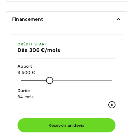
franchissement involontaire de ligne et bas côté,
Reconnaissance étendue des panneaux de
signalisation et préconisation de vitesse, Alerte
Financement
attention conducteur
CRÉDIT START
Dès 306 €/mois
Apport
8 500 €
Durée
84 mois
Recevoir un devis