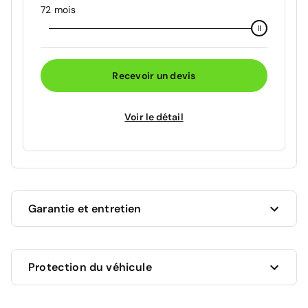
72 mois
Recevoir un devis
Voir le détail
Garantie et entretien
Ce véhicule est sous garantie constructeur Peugeot
Protection du véhicule
jusqu'au 30/06/2028 soit pour une durée de 22
mois. Les travaux couverts par la garantie seront
effectués gratuitement par les professionnels du