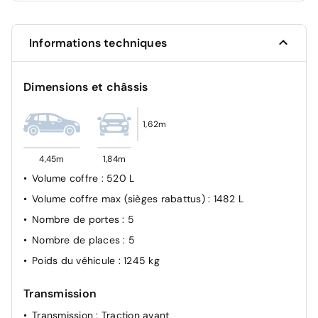
aux places AV et AR
Airbag passager avant déconnectable manuellement
Informations techniques
Verrouillage centralisé des portes avec plip
ESP
Dimensions et châssis
Sécurité enfants mécanique
1,62m
4,45m
1,84m
Volume coffre
: 520 L
Volume coffre max (sièges rabattus)
: 1482 L
Nombre de portes
: 5
Nombre de places
: 5
Poids du véhicule
: 1245 kg
Transmission
Transmission
: Traction avant