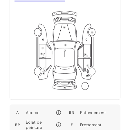
Accroc
Enfoncement
A
EN
Éclat de
Frottement
EP
F
peinture