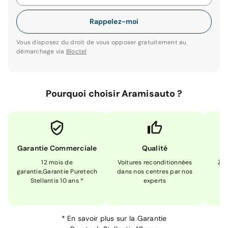
Rappelez-moi
Vous disposez du droit de vous opposer gratuitement au
démarchage via
Bloctel
Pourquoi choisir Aramisauto ?
Garantie Commerciale
Qualité
12 mois de
Voitures reconditionnées
Zér
garantie,Garantie Puretech
dans nos centres par nos
m
Stellantis 10 ans *
experts
*
En savoir plus sur la
Garantie