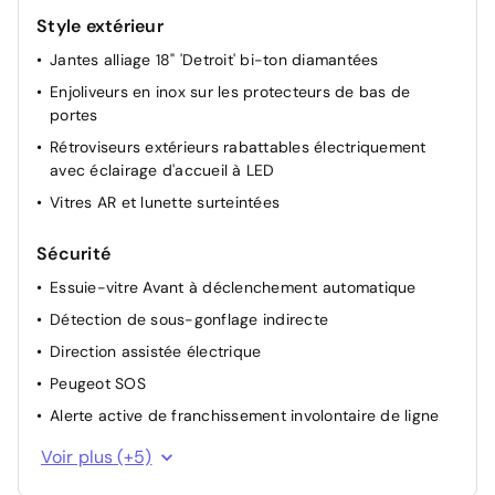
Style extérieur
Jantes alliage 18" 'Detroit' bi-ton diamantées
Enjoliveurs en inox sur les protecteurs de bas de
portes
Rétroviseurs extérieurs rabattables électriquement
avec éclairage d'accueil à LED
Vitres AR et lunette surteintées
Sécurité
Essuie-vitre Avant à déclenchement automatique
Détection de sous-gonflage indirecte
Direction assistée électrique
Peugeot SOS
Alerte active de franchissement involontaire de ligne
Airbags frontaux conducteur et passager adaptatifs
Voir plus (+5)
(passager neutralisable pAR clé), airbags latéraux
conducteur et passager AV, airbags rideaux de tête