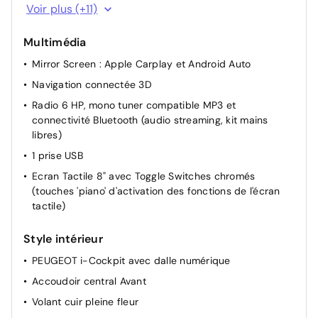
Commutation automatique des feux de route
Voir plus (+11)
Visiopark 1 : caméra de recul avec restitution sur
l'écran tactile d'une vue arrière, et d'une vue de dessus
Multimédia
de l'environnement arrière du véhicule
Mirror Screen : Apple Carplay et Android Auto
Start & Stop
Navigation connectée 3D
Appui-tête AR réglable
Radio 6 HP, mono tuner compatible MP3 et
Palette de changement de vitesse au volant
connectivité Bluetooth (audio streaming, kit mains
libres)
Réglage en hauteur du siège passager
1 prise USB
Siège conducteur à réglage lombaire
Ecran Tactile 8" avec Toggle Switches chromés
Eclairage cave à pieds avec LED
(touches 'piano' d'activation des fonctions de l'écran
Réglage en hauteur du siège conducteur
tactile)
Rétroviseur intérieur jour-nuit électrochrome
Style intérieur
Vide poche et boîte à gants éclairés
PEUGEOT i-Cockpit avec dalle numérique
Accoudoir central Avant
Volant cuir pleine fleur