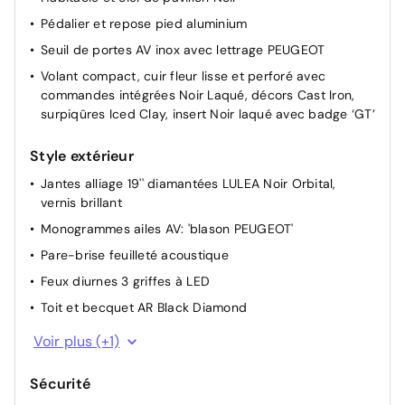
Rétroviseurs extérieurs dégivrants avec réglage et
Pédalier et repose pied aluminium
rabattement électriques, éclairage de seuil
Seuil de portes AV inox avec lettrage PEUGEOT
Boîte automatique à variation continue
Volant compact, cuir fleur lisse et perforé avec
Sièges AV chauffants
commandes intégrées Noir Laqué, décors Cast Iron,
surpiqûres Iced Clay, insert Noir laqué avec badge ‘GT’
Air conditionné automatique bi-zone
PEUGEOT i-Connect Advanced - Navigation 3D
Style extérieur
connectée, 4 prises USB: 1 prise USB C (Data &,
Jantes alliage 19'' diamantées LULEA Noir Orbital,
charge) et 1 prise USB C (Charge) à l'AV, 2 prises USB C
vernis brillant
(Charge) à l'AR - Connect Plus (Abonnement 6 mois
inclus) - 2 prises 12 V (Console centrale, coffre)
Monogrammes ailes AV: 'blason PEUGEOT'
Accès et démarrage mains libres Proximity 2
Pare-brise feuilleté acoustique
Télécommandes 3 boutons (verrouillage, coffre,
Feux diurnes 3 griffes à LED
déverrouillage)
Toit et becquet AR Black Diamond
Plancher de coffre modulable 2 positions
Feux AR 3 griffes à LED 3D
Voir plus (+1)
Siège conducteur à réglage lombaire manuel
4 poignées de maintien rétractables (2 à l'AV et 2 à
Sécurité
l'AR)