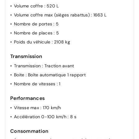
Commutation automatique des feux de route
Volume coffre
: 520 L
Contrôle de traction
Volume coffre max (sièges rabattus)
: 1663 L
Rétroviseur intérieur électrochrome
Nombre de portes
: 5
Verrouillage centralisé
Nombre de places
: 5
Poids du véhicule
: 2108 kg
Transmission
Transmission
: Traction avant
Boite
: Boîte automatique 1 rapport
Nombre de vitesses
: 1
Performances
Vitesse max
: 170 km/h
Accélération 0-100 km/h
: 8 s
Consommation