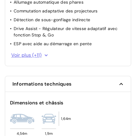
Direction assistée
Allumage automatique des phares
Hayon motorisé avec accès mains libres
Commutation adaptative des projecteurs
Essuie-vitre AV à déclenchement automatique
Détection de sous-gonflage indirecte
Drive Assist - Régulateur de vitesse adaptatif avec
fonction Stop &, Go
ESP avec aide au démarrage en pente
Fixations ISOFIX et Top Tether aux places latérales AR
Voir plus (+11)
Frein de stationnement électrique
Lève-vitres AV/AR électriques et séquentiels avec
antipincement
Informations techniques
Projecteurs PEUGEOT PIXEL LED Eclairage adaptatif,
commutation automatique des feux de route, feux de
route avec fonctions anti éblouissement et boost
Dimensions et châssis
Visiopark 1 Caméra de recul &, aide au stationnement
AV et AR, graphique et sonore
1,64m
Volant chauffant
ABS
4,54m
1,9m