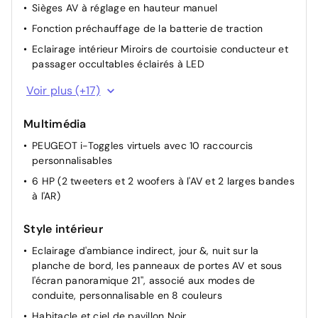
Sièges AV à réglage en hauteur manuel
Fonction préchauffage de la batterie de traction
Eclairage intérieur Miroirs de courtoisie conducteur et
passager occultables éclairés à LED
PEUGEOT i-Cockpit panoramique avec écran incurvé
Voir plus (+17)
et flottant 21'' HD
Banquette AR avec dossier rabattable 40/20/40 avec
Multimédia
accoudoir central
PEUGEOT i-Toggles virtuels avec 10 raccourcis
Chargeur embarqué 11 kW triphasé bi-directionnel
personnalisables
Avec prédisposition V2L (Vehicle to Load)
6 HP (2 tweeters et 2 woofers à l'AV et 2 larges bandes
Pack Safety Plus Régulateur / Limiteur de vitesse,
à l'AR)
Freinage d'urgence automatique avec alerte risque de
collision pilotée par caméra et radar, Alerte active de
Style intérieur
franchissement involontaire de ligne et bas côté,
Reconnaissance étendue des panneaux de
Eclairage d'ambiance indirect, jour &, nuit sur la
planche de bord, les panneaux de portes AV et sous
6 airbags: Frontaux conducteur et passager (passager
l'écran panoramique 21'', associé aux modes de
neutralisable par clé), latéraux conducteur et passager
conduite, personnalisable en 8 couleurs
AV (thorax et bassin), rideaux aux places AV et AR
(tête et thorax)
Habitacle et ciel de pavillon Noir