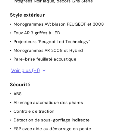
intégrées Noir laqué, décors Gris Stène
Accès et démarrage mains libres Proximity 2
Style extérieur
Télécommandes 3 boutons (verrouillage, coffre,
déverrouillage)
Monogrammes AV: blason PEUGEOT et 3008
Plancher de coffre modulable 2 positions
Feux AR 3 griffes à LED
Banquette AR avec dossier rabattable 40/20/40
Projecteurs "Peugeot Led Technology"
Monogrammes AR 3008 et Hybrid
Pare-brise feuilleté acoustique
Feux diurnes 3 griffes à LED
Voir plus (+1)
Sécurité
ABS
Allumage automatique des phares
Contrôle de traction
Détection de sous-gonflage indirecte
ESP avec aide au démarrage en pente