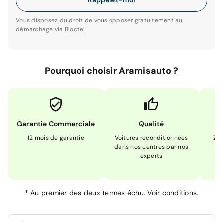
Rappelez-moi
Vous disposez du droit de vous opposer gratuitement au
démarchage via
Bloctel
Pourquoi choisir Aramisauto ?
Garantie Commerciale
Qualité
12 mois de garantie
Voitures reconditionnées
Zér
dans nos centres par nos
m
experts
*
Au premier des deux termes échu.
Voir conditions.