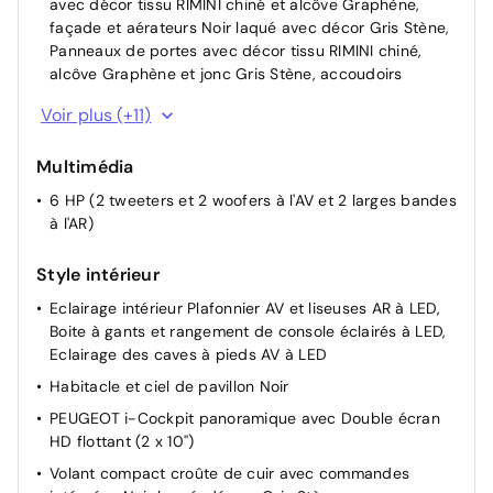
avec décor tissu RIMINI chiné et alcôve Graphène,
façade et aérateurs Noir laqué avec décor Gris Stène,
Panneaux de portes avec décor tissu RIMINI chiné,
alcôve Graphène et jonc Gris Stène, accoudoirs
Jantes alliage 19'' diamantées BREDA Noir Orbital,
Voir plus (+11)
vernis brillant
Pack Safety Plus Régulateur / Limiteur de vitesse,
Multimédia
Freinage d'urgence automatique avec alerte risque de
6 HP (2 tweeters et 2 woofers à l'AV et 2 larges bandes
collision pilotée par caméra et radar, Alerte active de
à l'AR)
franchissement involontaire de ligne et bas côté,
Reconnaissance étendue des panneaux de
Style intérieur
Sièges AV à réglage en hauteur manuel
Eclairage intérieur Plafonnier AV et liseuses AR à LED,
4 poignées de maintien rétractables (2 à l'AV et 2 à
Boite à gants et rangement de console éclairés à LED,
l'AR)
Eclairage des caves à pieds AV à LED
Essuie-vitre AV à déclenchement automatique
Habitacle et ciel de pavillon Noir
Air conditionné automatique bi-zone
PEUGEOT i-Cockpit panoramique avec Double écran
Rétroviseurs extérieurs dégivrants avec réglage et
HD flottant (2 x 10'')
rabattement électriques, éclairage de seuil
Volant compact croûte de cuir avec commandes
Direction assistée