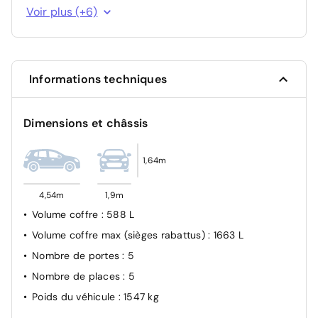
Fixations ISOFIX et Top Tether aux places latérales AR
Voir plus (+6)
Frein de stationnement électrique
Lève-vitres AV/AR électriques et séquentiels avec
antipincement
Informations techniques
Rétroviseur intérieur électrochrome
Verrouillage centralisé
Dimensions et châssis
Visiopark 1 Caméra de recul &, aide au stationnement
AR, graphique et sonore
1,64m
4,54m
1,9m
Volume coffre
: 588 L
Volume coffre max (sièges rabattus)
: 1663 L
Nombre de portes
: 5
Nombre de places
: 5
Poids du véhicule
: 1547 kg