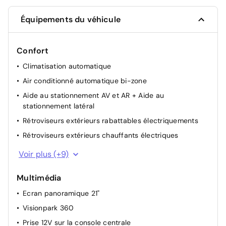
Équipements du véhicule
Confort
Climatisation automatique
Air conditionné automatique bi-zone
Aide au stationnement AV et AR + Aide au
stationnement latéral
Rétroviseurs extérieurs rabattables électriquements
Rétroviseurs extérieurs chauffants électriques
Rétroviseurs extérieurs électriques et dégivrants
Voir plus (+9)
Siège passager réglable en hauteur
Multimédia
Siège conducteur avec réglage manuel en hauteur
Ecran panoramique 21"
Siège passager à réglage mécanique
Visionpark 360
Pochettes de rangement à l'AR des sièges AV
Prise 12V sur la console centrale
Miroir de courtoisie occultable sans éclairage