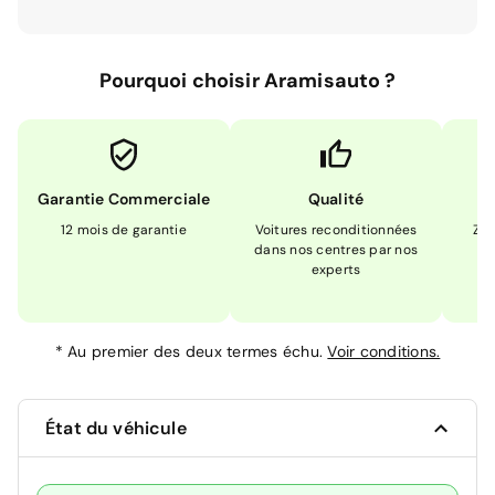
Pourquoi choisir Aramisauto ?
Garantie Commerciale
Qualité
12 mois de garantie
Voitures reconditionnées
Zér
dans nos centres par nos
m
experts
*
Au premier des deux termes échu.
Voir conditions.
État du véhicule