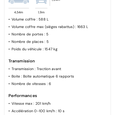
Fixations ISOFIX (passager AV et aux places latérales
AR)
4,54m
1,9m
Kit anti-crevaison
Volume coffre
: 588 L
Volume coffre max (sièges rabattus)
: 1663 L
Nombre de portes
: 5
Nombre de places
: 5
Poids du véhicule
: 1547 kg
Transmission
Transmission
: Traction avant
Boite
: Boîte automatique 6 rapports
Nombre de vitesses
: 6
Performances
Vitesse max
: 201 km/h
Accélération 0-100 km/h
: 10 s