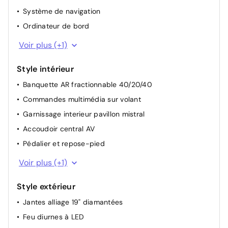
Système de navigation
Rétroviseur intérieur Jour / Nuit Electrochrome
Ordinateur de bord
Allumage automatique des feux de croisement +
Commutation automatique des feux de route / feux de
Fonction "Mirror Screen" (Apple CarPlay & Android
Voir plus (+1)
croisement
Auto, sous réserve de compatibilité de votre
smartphone)
Projecteurs réglables manuellement
Style intérieur
Banquette AR fractionnable 40/20/40
Commandes multimédia sur volant
Garnissage interieur pavillon mistral
Accoudoir central AV
Pédalier et repose-pied
Volant Cuir pleine fleur
Voir plus (+1)
Style extérieur
Jantes alliage 19" diamantées
Feu diurnes à LED