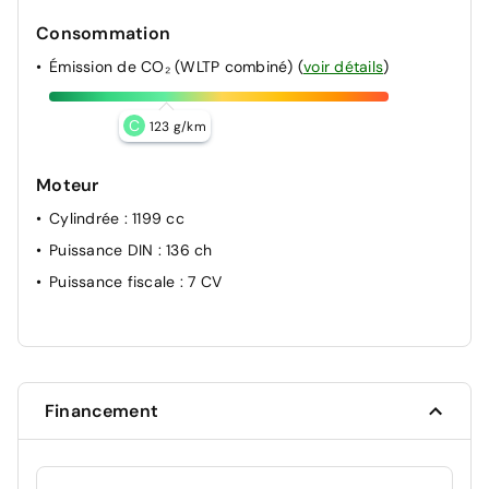
Consommation
Émission de CO₂ (WLTP combiné)
(
voir détails
)
C
123 g/km
Moteur
Cylindrée
: 1199 cc
Puissance DIN
: 136 ch
Puissance fiscale
: 7 CV
Financement