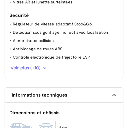
Vitres AR et lunette surteintées
Sécurité
Régulateur de vitesse adaptatif Stop&Go
Detection sous gonflage indirect avec localisation
Alerte risque collision
Antiblocage de roues ABS
Contrôle électronique de trajectoire ESP
Essuie-vitre avant avec capteur de pluie
Voir plus (+10)
Surveillance angle mort + Assist changement de voie
Sécurité enfant à l'arrière manuel
Projecteurs LED
Informations techniques
Airbags (Frontaux, latéraux AV, rideaux AV et AR)
Airbags Frontaux, latéraux AV et rideaux
Dimensions et châssis
Airbag passager avant déconnectable manuellement
Airbag Conducteur
1,64m