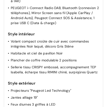
à l'AR)
Vitres AV électriques
PEUGEOT i-Connect Radio DAB, Bluetooth (connexion 2
Sièges AV à réglage en hauteur manuel
téléphones), Mirror Screen sans fil (Apple CarPlay /
Banquette AR avec dossier rabattable 40/20/40
Android Auto), Peugeot Connect SOS & Assistance, 1
prise USB C (Data & charge)
Style intérieur
Volant compact croûte de cuir avec commandes
intégrées Noir laqué, décors Gris Stène
Habitacle et ciel de pavillon Noir
Plancher de coffre modulable 2 positions
Sellerie tissu CRISPY embossé, accompagnement TEP
Isabella, écharpe tissu RIMINI chiné, surpiqûres Quartz
Style extérieur
Projecteurs "Peugeot Led Technology"
Jantes alliage 19"
Feux diurnes 3 griffes à LED