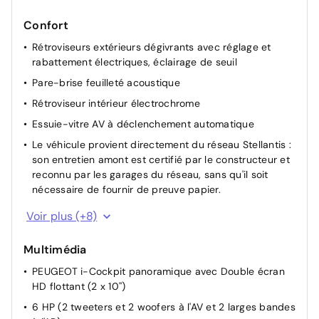
Confort
Rétroviseurs extérieurs dégivrants avec réglage et
rabattement électriques, éclairage de seuil
Pare-brise feuilleté acoustique
Rétroviseur intérieur électrochrome
Essuie-vitre AV à déclenchement automatique
Le véhicule provient directement du réseau Stellantis :
son entretien amont est certifié par le constructeur et
reconnu par les garages du réseau, sans qu'il soit
nécessaire de fournir de preuve papier.
Air conditionné automatique bi-zone
Voir plus (+8)
Boîte de vitesse automatique, séquentielle (6 rapports)
Multimédia
Accès et démarrage mains libres Proximity
PEUGEOT i-Cockpit panoramique avec Double écran
Direction assistée
HD flottant (2 x 10'')
Lève-vitres AV/AR électriques et séquentiels avec
6 HP (2 tweeters et 2 woofers à l'AV et 2 larges bandes
antipincement