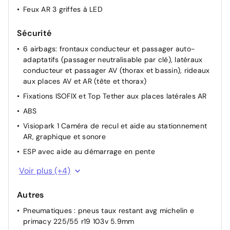
Feux AR 3 griffes à LED
Sécurité
6 airbags: frontaux conducteur et passager auto-
adaptatifs (passager neutralisable par clé), latéraux
conducteur et passager AV (thorax et bassin), rideaux
aux places AV et AR (tête et thorax)
Fixations ISOFIX et Top Tether aux places latérales AR
ABS
Visiopark 1 Caméra de recul et aide au stationnement
AR, graphique et sonore
ESP avec aide au démarrage en pente
Allumage automatique des phares
Voir plus (+4)
Détection de sous-gonflage indirecte
Autres
Frein de stationnement électrique
Pneumatiques : pneus taux restant avg michelin e
Contrôle de traction
primacy 225/55 r19 103v 5.9mm