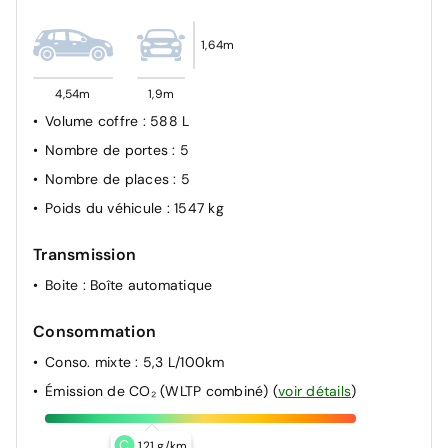
1,64m
4,54m
1,9m
Volume coffre
: 588 L
Nombre de portes
: 5
Nombre de places
: 5
Poids du véhicule
: 1547 kg
Transmission
Boite
: Boîte automatique
Consommation
Conso. mixte
: 5,3 L/100km
Émission de CO₂ (WLTP combiné)
(
voir détails
)
C
121 g/km