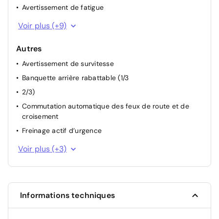
Avertissement de fatigue
Détecteur de pluie
Voir plus (+9)
Frein de stationnement électrique
Autres
Programme de stabilité électronique (ESP)
Avertissement de survitesse
Reconnaissance des panneaux de signalisation
Banquette arrière rabattable (1/3
Régulateur de vitesse adaptatif
2/3)
Système d'attache Isofix
Commutation automatique des feux de route et de
Système de limitation de vitesse
croisement
Vitres arrières surteintées
Freinage actif d’urgence
Volant chauffant
Intérieur simili/tissus
Voir plus (+3)
Jantes en aluminium 19
Sélecteur de mode de conduite (Drive Mode)
Informations techniques