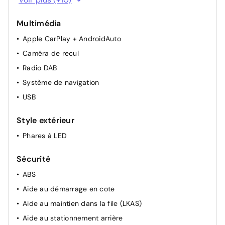
Hayon électrique
Multimédia
Peugeot i-Cockpit
Apple CarPlay + AndroidAuto
Prise 12 V
Caméra de recul
Rétroviseurs extérieurs à réglage électrique
Radio DAB
Rétroviseurs extérieurs noirs
Système de navigation
Rétroviseurs extérieurs rabattables électriquement
USB
Siège conducteur à réglage lombaire
Sièges avant chauffants
Style extérieur
Vitres électriques avant et arrière
Phares à LED
Sécurité
ABS
Aide au démarrage en cote
Aide au maintien dans la file (LKAS)
Aide au stationnement arrière