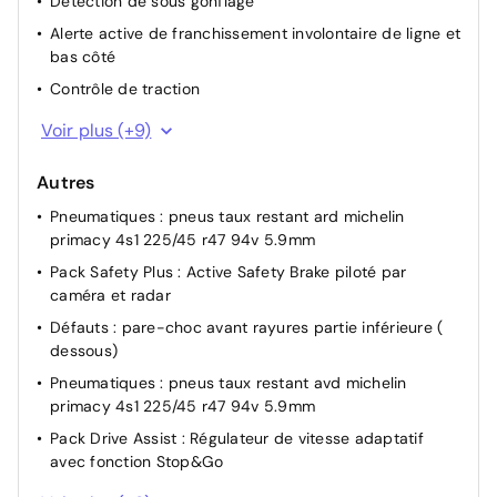
Détection de sous gonflage
Alerte active de franchissement involontaire de ligne et
bas côté
Contrôle de traction
ABS
Voir plus (+9)
Fixations ISOFIX aux 2 places latérales AR (Top Tether)
Autres
Frein de stationnement électrique
Pneumatiques : pneus taux restant ard michelin
Ceintures de sécurité AV 3 points à enrouleur, avec
primacy 4s1 225/45 r47 94v 5.9mm
prétensionneurs et limiteurs d'effort
Pack Safety Plus : Active Safety Brake piloté par
Allumage automatique des feux de croisement
caméra et radar
Active Safety Brake (freinage automatique d'urgence)
Défauts : pare-choc avant rayures partie inférieure (
Airbags frontaux conducteur et passager adaptatifs
dessous)
(passager neutralisable par clé), airbags latéraux
Pneumatiques : pneus taux restant avd michelin
conducteur et passager AV.airbags rideaux de tête
primacy 4s1 225/45 r47 94v 5.9mm
aux places AV/AR
Pack Drive Assist : Régulateur de vitesse adaptatif
Pare-brise teinté feuilleté acoustique
avec fonction Stop&Go
ESP avec fonction Hill Assist (Aide au démarrage en
Défauts : jante arrière droite rayures
pente)