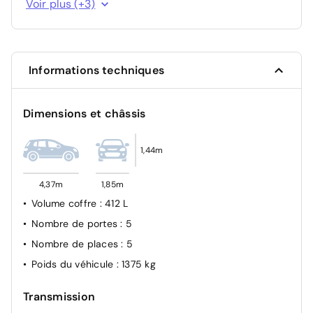
Voir plus (+3)
Pneumatiques : pneus taux restant arg michelin
primacy 4s1 225/45 r47 94v 6mm
Pneumatiques : pneus taux restant avg michelin
primacy 4s1 225/45 r47 94v 6mm
Informations techniques
Dimensions et châssis
1,44m
4,37m
1,85m
Volume coffre
: 412 L
Nombre de portes
: 5
Nombre de places
: 5
Poids du véhicule
: 1375 kg
Transmission