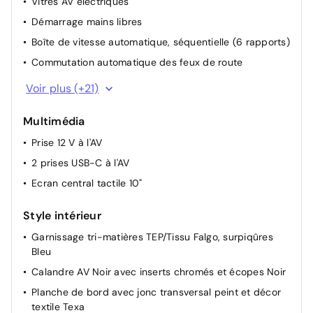
Vitres AV électriques
Démarrage mains libres
Boîte de vitesse automatique, séquentielle (6 rapports)
Commutation automatique des feux de route
Volant avec réglage manuel en hauteur et en
Voir plus (+21)
profondeur
Système stop & go couplé avec l'assistance au
Multimédia
positionnement sur la voie
Prise 12 V à l'AV
Le véhicule provient directement du réseau Stellantis :
2 prises USB-C à l'AV
son entretien amont est certifié par le constructeur et
reconnu par les garages du réseau, sans qu'il soit
Ecran central tactile 10"
nécessaire de fournir de preuve papier.
Style intérieur
Lève-vitres électriques AV/ AR et séquentiels avec
anti-pincement
Garnissage tri-matières TEP/Tissu Falgo, surpiqûres
Air conditionné automatique bi-zone
Bleu
Siège passager réglable en hauteur
Calandre AV Noir avec inserts chromés et écopes Noir
Essuie-vitre AV à déclenchement automatique
Planche de bord avec jonc transversal peint et décor
textile Texa
Rétroviseur intérieur photosensible