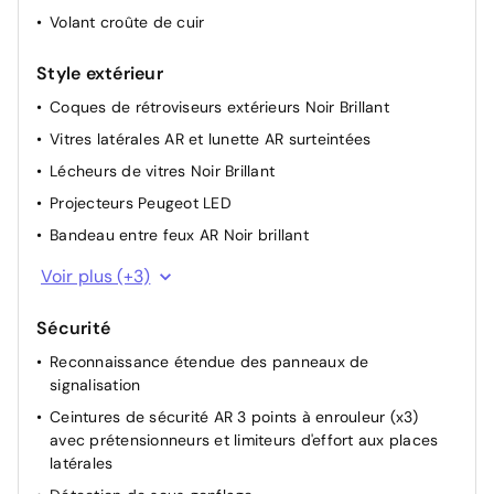
Volant croûte de cuir
Alerte attention conducteur
Aide au stationnement AR
Style extérieur
Accoudoir central AV avec compartiment de
Coques de rétroviseurs extérieurs Noir Brillant
rangement
Vitres latérales AR et lunette AR surteintées
Peugeot i-Cockpit avec combiné d'instrumentation
Lécheurs de vitres Noir Brillant
numérique 10'' personnalisable
Projecteurs Peugeot LED
Sélecteur mode de conduite Eco et Sport
Bandeau entre feux AR Noir brillant
Direction assistée électrique
Feux diurnes à LED sous projecteurs nouvelle signature
Siège conducteur réglable en hauteur
Voir plus (+3)
Peugeot
Réglage lombaire du siège conducteur
Jantes alliage 17" Halong diamantées
Sécurité
Régulateur / Limiteur de vitesse
Jupe AR Noir Brillant avec décors chromés
Reconnaissance étendue des panneaux de
4 poignées de maintien
signalisation
Banquette AR rabattable 1/3-2/3
Ceintures de sécurité AR 3 points à enrouleur (x3)
Caméra de recul
avec prétensionneurs et limiteurs d'effort aux places
Fonction Mirror Screen (Apple CarPlay/Android Auto)
latérales
sans fil