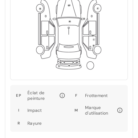
Éclat de
Frottement
EP
F
peinture
Marque
Impact
I
M
d'utilisation
Rayure
R