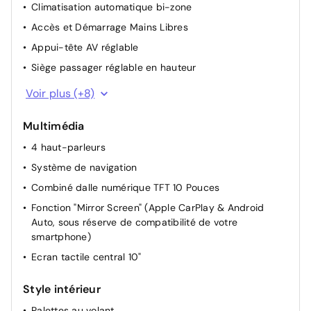
Climatisation automatique bi-zone
Accès et Démarrage Mains Libres
Appui-tête AV réglable
Siège passager réglable en hauteur
Siège conducteur avec réglage manuel en hauteur
Voir plus (+8)
Siège passager à réglage mécanique
Multimédia
Siège conducteur avec réglage lombaire
4 haut-parleurs
Lève-vitres AR électriques
Système de navigation
Allumage automatique des feux de croisement +
Commutation automatique des feux de route / feux de
Combiné dalle numérique TFT 10 Pouces
croisement
Fonction "Mirror Screen" (Apple CarPlay & Android
Miroir de courtoisie occultable sans éclairage
Auto, sous réserve de compatibilité de votre
smartphone)
Rétroviseur intérieur Jour / Nuit Electrochrome
Ecran tactile central 10"
Projecteurs réglables manuellement
Style intérieur
Palettes au volant