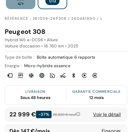
RÉFÉRENCE : 261039-26P308 / 26046189O / L
Peugeot 308
Hybrid 145 e-DCS6 • Allure
Voiture d'occasion • 16 760 km • 2025
Type de boîte :
Boîte automatique 6 rapports
Energie :
Micro-hybride essence
LIVRAISON
GARANTIE COMMERCIALE
Sous 48 heures
12 mois
22 999 €
Voir le détail
-37%
36 300 €
neuf
Dès 147 €/mois
Financer