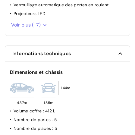
Verrouillage automatique des portes en roulant
Projecteurs LED
Essuie-vitre avant avec capteur de pluie
Voir plus (+7)
Detection sous gonflage indirect avec localisation
Airbag passager avant déconnectable manuellement
Fixation ISOFIX à l'arrière
Informations techniques
Contrôle électronique de trajectoire ESP
Régulateur de vitesse adaptatif Stop&Go
Dimensions et châssis
Airbags (Frontaux, latéraux AV, rideaux AV et AR)
1,44m
4,37m
1,85m
Volume coffre
: 412 L
Nombre de portes
: 5
Nombre de places
: 5