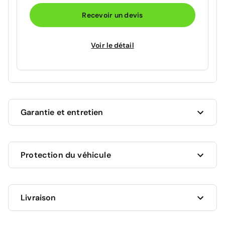
Recevoir un devis
Voir le détail
Garantie et entretien
Ce véhicule est sous garantie commerciale de 12
Protection du véhicule
mois à compter de la date de livraison.
La garantie de votre véhicule peut être prolongée
jusqu'a 5 ans. Rapprochez-vous de votre conseiller
en
Livraison
AUCUNE PROTECTION
agence
ou appelez-nous au
09 72 72 20 02
pour plus
0 €
d'informations.