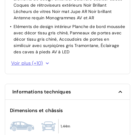
Coques de rétroviseurs extérieurs Noir Brillant
Lécheurs de vitres Noir mat Jupe AR Noir brillant
Antenne requin Monogrammes AV et AR
Eléments de design intérieur Planche de bord moussée
avec décor tissu gris chiné, Panneaux de portes avec
décor tissu gris chiné, Accoudoirs de portes en
similicuir avec surpiqûres gris Tramontane, Éclairage
des caves à pieds AV à LED
ESP avec aide au démarrage en pente, et détection de
Voir plus (+10)
sous-gonflage indirect
Feux AR 3 griffes à LED Allumage dynamique griffe à
griffe
Jantes alliage 17" BANGKOK diamantées Bi-tons Noir
Informations techniques
Orbital, vernis brillant
Pack Safety Plus Régulateur / Limiteur de vitesse,
Dimensions et châssis
Freinage d'urgence automatique avec alerte risque de
collision, piloté par caméra et radar Alerte active de
franchissement involontaire de ligne et bas-côté,
1,44m
Reconnaissance étendue des panneaux de