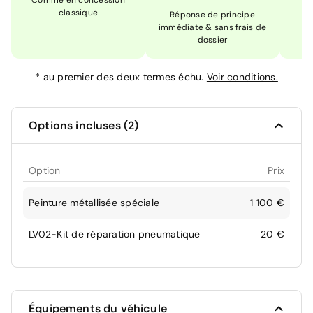
Comme en concession
Ex
classique
En
Réponse de principe
immédiate & sans frais de
dossier
*
au premier des deux termes échu.
Voir conditions.
Options incluses (2)
Option
Prix
Peinture métallisée spéciale
1 100 €
LV02-Kit de réparation pneumatique
20 €
Équipements du véhicule