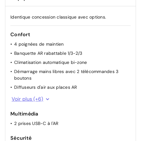
Identique concession classique avec options.
Confort
4 poignées de maintien
Banquette AR rabattable 1/3-2/3
Climatisation automatique bi-zone
Démarrage mains libres avec 2 télécommandes 3
boutons
Diffuseurs d'air aux places AR
Direction assistée
Voir plus (+6)
Essuie-vitre AV à déclenchement automatique
Multimédia
Lève-vitres AV et AR électriques, séquentiels et
antipincement
2 prises USB-C à l'AR
Prise 12 V à l'AV
Sécurité
Rétroviseurs extérieurs électriques, dégivrants et