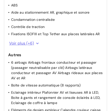
rabattables électriquement
ABS
Vitres latérales AR et lunette AR chauffante surteintées
Aide au stationnement AR, graphique et sonore
Condamnation centralisée
Contrôle de traction
Fixations ISOFIX et Top Tether aux places latérales AR
Frein de stationnement électrique
Voir plus (+6)
Pack Drive Assist - Régulateur de vitesse adaptatif
avec fonction Stop&Go
Autres
Pare-brise teinté feuilleté acoustique
6 airbags Airbags frontaux conducteur et passager
(passager neutralisable par clé) Airbags latéraux
Peugeot Connect SOS & Assistance
conducteur et passager AV Airbags rideaux aux places
Rétroviseur intérieur électrochrome
AV et AR
Contrôle de la pression des pneus
Boîte de vitesse automatique (8 rapports)
Eclairage intérieur Plafonnier AV et liseuses AR à LED,
Boite à gants et rangement de console éclairés à LED,
Eclairage de coffre à lampe
Eléments de design extérieur Calandre couleur caisse