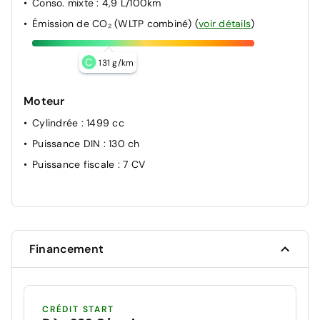
Conso. mixte
: 4,9 L/100km
Émission de CO₂ (WLTP combiné)
(
voir détails
)
C
131 g/km
Moteur
Cylindrée
: 1499 cc
Puissance DIN
: 130 ch
Puissance fiscale
: 7 CV
Financement
CRÉDIT START