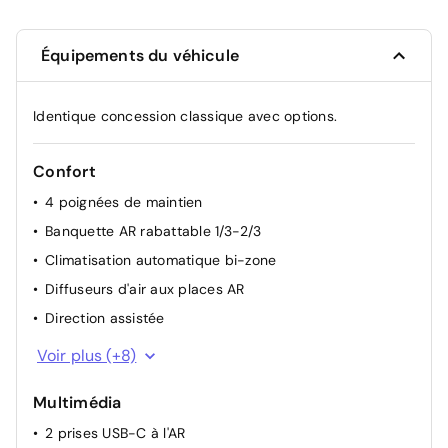
Équipements du véhicule
Identique concession classique avec options.
Confort
4 poignées de maintien
Banquette AR rabattable 1/3-2/3
Climatisation automatique bi-zone
Diffuseurs d'air aux places AR
Direction assistée
Essuie-vitre AV à déclenchement automatique
Voir plus (+8)
Lève-vitres AV et AR électriques, séquentiels et
antipincement
Multimédia
Navigation connectée
2 prises USB-C à l'AR