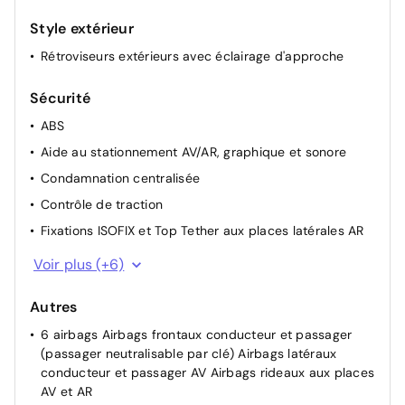
Prise 12 V à l'AV
Style extérieur
Rétroviseurs extérieurs électriques, dégivrants et
rabattables électriquement
Rétroviseurs extérieurs avec éclairage d'approche
Siège conducteur avec réglage lombaire
Sécurité
Vitres latérales AR et lunette AR chauffante surteintées
ABS
Accès et démarrage mains libres Proximity
Aide au stationnement AV/AR, graphique et sonore
Condamnation centralisée
Contrôle de traction
Fixations ISOFIX et Top Tether aux places latérales AR
Frein de stationnement électrique
Voir plus (+6)
Pack Drive Assist - Régulateur de vitesse adaptatif
avec fonction Stop&Go
Autres
Pare-brise teinté feuilleté acoustique
6 airbags Airbags frontaux conducteur et passager
(passager neutralisable par clé) Airbags latéraux
Peugeot Connect SOS & Assistance
conducteur et passager AV Airbags rideaux aux places
Projecteurs Peugeot Matrix LED Technology Éclairage
AV et AR
adaptatif en fonction des conditions extérieures et de