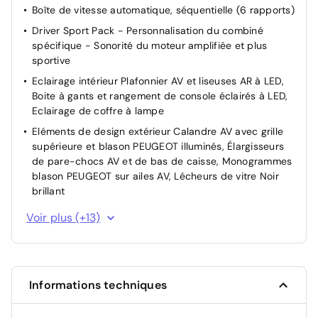
Boîte de vitesse automatique, séquentielle (6 rapports)
la circulation
Driver Sport Pack - Personnalisation du combiné
Rétroviseur intérieur électrochrome
spécifique - Sonorité du moteur amplifiée et plus
sportive
Eclairage intérieur Plafonnier AV et liseuses AR à LED,
Boite à gants et rangement de console éclairés à LED,
Eclairage de coffre à lampe
Eléments de design extérieur Calandre AV avec grille
supérieure et blason PEUGEOT illuminés, Élargisseurs
de pare-chocs AV et de bas de caisse, Monogrammes
blason PEUGEOT sur ailes AV, Lécheurs de vitre Noir
brillant
Eléments de design intérieur Planche de bord moussée
Voir plus (+13)
avec décor Alcantara, jonc chromé transversal, et
surpiqûres vert Adamite, Panneaux de portes avec
décor Alcantara, poignée de portes en similicuir avec
doubles surpiqûres vert Adamite / gris Tramontane,
Informations techniques
Planche de bord et panneaux de portes AV avec
éclairage d'ambiance, Accoudoirs de portes en
similicuir avec doubles surpiqûres vert Adamite / gris