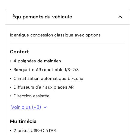
Équipements du véhicule
Identique concession classique avec options.
Confort
4 poignées de maintien
Banquette AR rabattable 1/3-2/3
Climatisation automatique bi-zone
Diffuseurs d'air aux places AR
Direction assistée
Essuie-vitre AV à déclenchement automatique
Voir plus (+8)
Lève-vitres AV et AR électriques, séquentiels et
antipincement
Multimédia
Navigation connectée
2 prises USB-C à l'AR