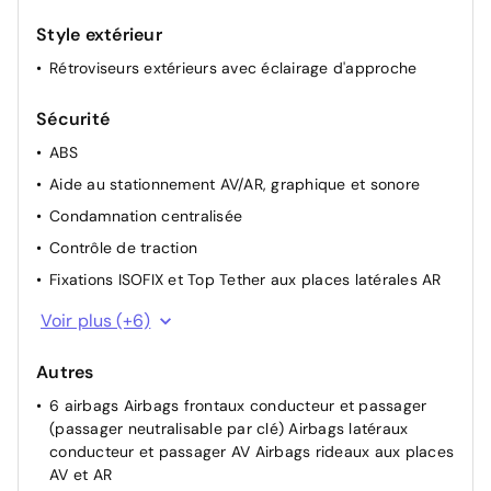
Prise 12 V à l'AV
Style extérieur
Rétroviseurs extérieurs électriques, dégivrants et
rabattables électriquement
Rétroviseurs extérieurs avec éclairage d'approche
Siège conducteur avec réglage lombaire
Sécurité
Vitres latérales AR et lunette AR chauffante surteintées
ABS
Accès et démarrage mains libres Proximity
Aide au stationnement AV/AR, graphique et sonore
Condamnation centralisée
Contrôle de traction
Fixations ISOFIX et Top Tether aux places latérales AR
Frein de stationnement électrique
Voir plus (+6)
Pack Drive Assist - Régulateur de vitesse adaptatif
avec fonction Stop&Go
Autres
Pare-brise teinté feuilleté acoustique
6 airbags Airbags frontaux conducteur et passager
(passager neutralisable par clé) Airbags latéraux
Peugeot Connect SOS & Assistance
conducteur et passager AV Airbags rideaux aux places
Projecteurs Peugeot Matrix LED Technology Éclairage
AV et AR
adaptatif en fonction des conditions extérieures et de