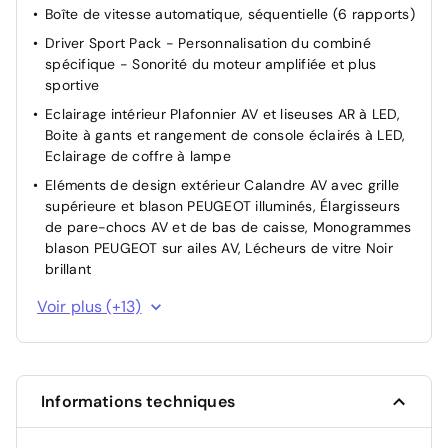
Boîte de vitesse automatique, séquentielle (6 rapports)
la circulation
Driver Sport Pack - Personnalisation du combiné
Rétroviseur intérieur électrochrome
spécifique - Sonorité du moteur amplifiée et plus
sportive
Eclairage intérieur Plafonnier AV et liseuses AR à LED,
Boite à gants et rangement de console éclairés à LED,
Eclairage de coffre à lampe
Eléments de design extérieur Calandre AV avec grille
supérieure et blason PEUGEOT illuminés, Élargisseurs
de pare-chocs AV et de bas de caisse, Monogrammes
blason PEUGEOT sur ailes AV, Lécheurs de vitre Noir
brillant
Eléments de design intérieur Planche de bord moussée
Voir plus (+13)
avec décor Alcantara, jonc chromé transversal, et
surpiqûres vert Adamite, Panneaux de portes avec
décor Alcantara, poignée de portes en similicuir avec
doubles surpiqûres vert Adamite / gris Tramontane,
Informations techniques
Planche de bord et panneaux de portes AV avec
éclairage d'ambiance, Accoudoirs de portes en
similicuir avec doubles surpiqûres vert Adamite / gris