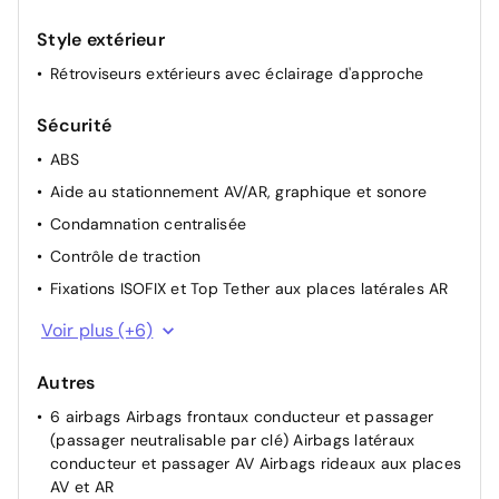
Prise 12 V à l'AV
Style extérieur
Rétroviseurs extérieurs électriques, dégivrants et
rabattables électriquement
Rétroviseurs extérieurs avec éclairage d'approche
Siège conducteur avec réglage lombaire
Sécurité
Vitres latérales AR et lunette AR chauffante surteintées
ABS
Accès et démarrage mains libres Proximity
Aide au stationnement AV/AR, graphique et sonore
Condamnation centralisée
Contrôle de traction
Fixations ISOFIX et Top Tether aux places latérales AR
Frein de stationnement électrique
Voir plus (+6)
Pack Drive Assist - Régulateur de vitesse adaptatif
avec fonction Stop&Go
Autres
Pare-brise teinté feuilleté acoustique
6 airbags Airbags frontaux conducteur et passager
(passager neutralisable par clé) Airbags latéraux
Peugeot Connect SOS & Assistance
conducteur et passager AV Airbags rideaux aux places
Projecteurs Peugeot Matrix LED Technology Éclairage
AV et AR
adaptatif en fonction des conditions extérieures et de