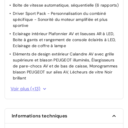
Boîte de vitesse automatique, séquentielle (6 rapports)
la circulation
Driver Sport Pack - Personnalisation du combiné
Rétroviseur intérieur électrochrome
spécifique - Sonorité du moteur amplifiée et plus
sportive
Eclairage intérieur Plafonnier AV et liseuses AR à LED,
Boite à gants et rangement de console éclairés à LED,
Eclairage de coffre à lampe
Eléments de design extérieur Calandre AV avec grille
supérieure et blason PEUGEOT illuminés, Élargisseurs
de pare-chocs AV et de bas de caisse, Monogrammes
blason PEUGEOT sur ailes AV, Lécheurs de vitre Noir
brillant
Eléments de design intérieur Planche de bord moussée
Voir plus (+13)
avec décor Alcantara, jonc chromé transversal, et
surpiqûres vert Adamite, Panneaux de portes avec
décor Alcantara, poignée de portes en similicuir avec
doubles surpiqûres vert Adamite / gris Tramontane,
Informations techniques
Planche de bord et panneaux de portes AV avec
éclairage d'ambiance, Accoudoirs de portes en