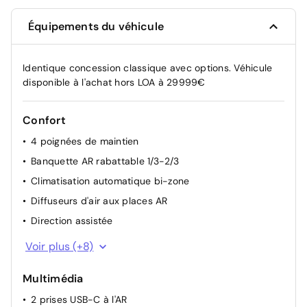
Équipements du véhicule
Identique concession classique avec options. Véhicule
disponible à l'achat hors LOA à 29999€
Confort
4 poignées de maintien
Banquette AR rabattable 1/3-2/3
Climatisation automatique bi-zone
Diffuseurs d'air aux places AR
Direction assistée
Essuie-vitre AV à déclenchement automatique
Voir plus (+8)
Lève-vitres AV et AR électriques, séquentiels et
antipincement
Multimédia
Navigation connectée
2 prises USB-C à l'AR