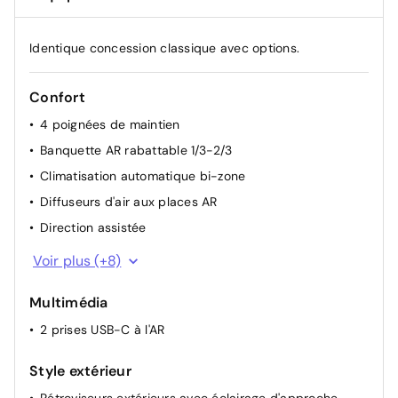
Identique concession classique avec options.
Confort
4 poignées de maintien
Banquette AR rabattable 1/3-2/3
Climatisation automatique bi-zone
Diffuseurs d'air aux places AR
Direction assistée
Essuie-vitre AV à déclenchement automatique
Voir plus (+8)
Lève-vitres AV et AR électriques, séquentiels et
antipincement
Multimédia
Navigation connectée
2 prises USB-C à l'AR
Prise 12 V à l'AV
Style extérieur
Rétroviseurs extérieurs électriques, dégivrants et
rabattables électriquement