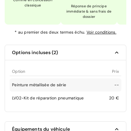
Comme en concession
Ex
classique
En
Réponse de principe
immédiate & sans frais de
dossier
*
au premier des deux termes échu.
Voir conditions.
Options incluses (2)
Option
Prix
Peinture métallisée de série
--
LV02-Kit de réparation pneumatique
20 €
Équipements du véhicule