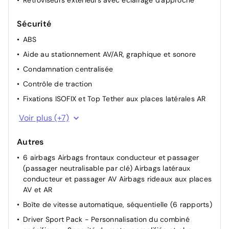
Rétroviseurs extérieurs avec éclairage d'approche
Siège conducteur avec réglage lombaire
Sécurité
Vitres latérales AR et lunette AR chauffante surteintées
ABS
Accès et démarrage mains libres Proximity
Aide au stationnement AV/AR, graphique et sonore
Condamnation centralisée
Contrôle de traction
Fixations ISOFIX et Top Tether aux places latérales AR
Frein de stationnement électrique
Voir plus (+7)
Pack Drive Assist - Régulateur de vitesse adaptatif
avec fonction Stop&Go
Autres
Pare-brise teinté feuilleté acoustique
6 airbags Airbags frontaux conducteur et passager
(passager neutralisable par clé) Airbags latéraux
Peugeot Connect SOS & Assistance
conducteur et passager AV Airbags rideaux aux places
Projecteurs Peugeot Matrix LED Technology Éclairage
AV et AR
adaptatif en fonction des conditions extérieures et de
Boîte de vitesse automatique, séquentielle (6 rapports)
la circulation
Driver Sport Pack - Personnalisation du combiné
Rétroviseur intérieur électrochrome