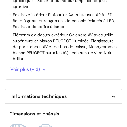
spécifique - Sonorité du moteur amplifiée et plus
Contrôle de la pression des pneus
sportive
Eclairage intérieur Plafonnier AV et liseuses AR à LED,
Boite à gants et rangement de console éclairés à LED,
Eclairage de coffre à lampe
Eléments de design extérieur Calandre AV avec grille
supérieure et blason PEUGEOT illuminés, Élargisseurs
de pare-chocs AV et de bas de caisse, Monogrammes
blason PEUGEOT sur ailes AV, Lécheurs de vitre Noir
brillant
Eléments de design intérieur Planche de bord moussée
Voir plus (+13)
avec décor Alcantara, jonc chromé transversal, et
surpiqûres vert Adamite, Panneaux de portes avec
décor Alcantara, poignée de portes en similicuir avec
doubles surpiqûres vert Adamite / gris Tramontane,
Informations techniques
Planche de bord et panneaux de portes AV avec
éclairage d'ambiance, Accoudoirs de portes en
similicuir avec doubles surpiqûres vert Adamite / gris
Dimensions et châssis
Tramontane, Ciel de pavillon Noir, Pédalier sport et
repose-pied en aluminium, Seuils de porte AV en alu
avec lettrage