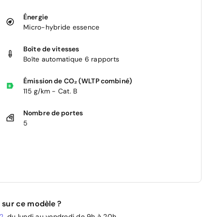
Énergie
Micro-hybride essence
Boîte de vitesses
Boîte automatique 6 rapports
Émission de CO₂ (WLTP combiné)
115 g/km - Cat. B
Nombre de portes
5
 sur ce modèle ?
02
, du lundi au vendredi de 9h à 20h