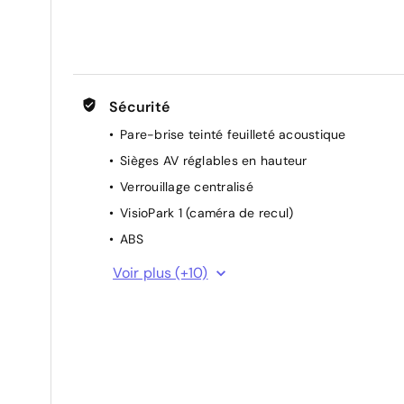
Air conditionné automatique bi-zone
Banquette AR rabattable 2/3-1/3
Essuie-vitre AV à déclenchement automatique
Sécurité
Pare-brise teinté feuilleté acoustique
Sièges AV réglables en hauteur
Verrouillage centralisé
VisioPark 1 (caméra de recul)
ABS
Airbags frontaux conducteur et passager
Voir plus (+10)
adaptatifs (passager neutralisable par clé),
airbags latéraux conducteur et passager
AV.airbags rideaux de tête aux places AV/AR
Commutation automatique des feux de route
Contrôle de traction
Détection de sous gonflage