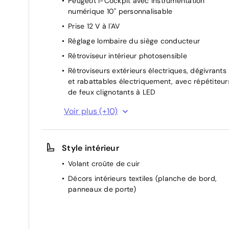
Peugeot i-Cockpit avec instrumentation
numérique 10" personnalisable
Prise 12 V à l'AV
Réglage lombaire du siège conducteur
Rétroviseur intérieur photosensible
Rétroviseurs extérieurs électriques, dégivrants
et rabattables électriquement, avec répétiteur
de feux clignotants à LED
Sélecteur mode de conduite Eco et Sport
Voir plus (+10)
Volant avec réglage manuel en hauteur et en
profondeur
Style intérieur
2 télécommandes 3 boutons
4 poignées de maintien
Volant croûte de cuir
Accès et démarrage mains libres
Décors intérieurs textiles (planche de bord,
panneaux de porte)
Accoudoir central avec rangement et porte
gobelet
Aide au stationnement AR