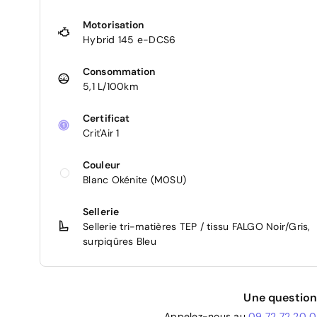
Motorisation
Hybrid 145 e-DCS6
Consommation
5,1 L/100km
Certificat
Crit'Air 1
Couleur
Blanc Okénite (M0SU)
Sellerie
Sellerie tri-matières TEP / tissu FALGO Noir/Gris,
surpiqûres Bleu
Une question
Appelez-nous au
09 72 72 20 