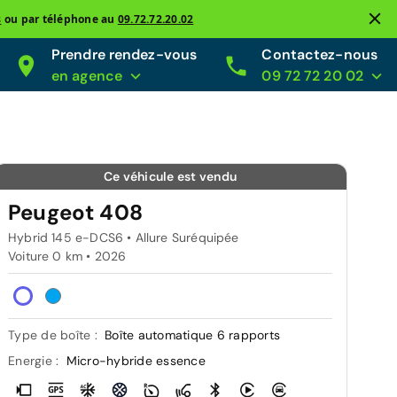
s
ou par téléphone au
09.72.72.20.02
Prendre rendez-vous
Contactez-nous
en agence
09 72 72 20 02
Ce véhicule est vendu
Peugeot 408
Hybrid 145 e-DCS6 • Allure Suréquipée
Voiture 0 km •
2026
Type de boîte :
Boîte automatique 6 rapports
Energie :
Micro-hybride essence