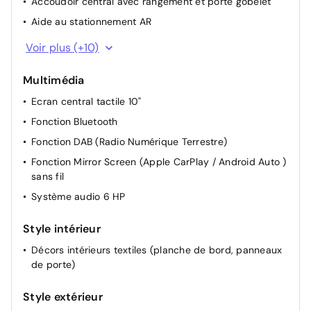
Accoudoir central avec rangement et porte gobelet
Aide au stationnement AR
Air conditionné automatique bi-zone
Voir plus (+10)
Banquette AR rabattable 2/3-1/3
Multimédia
Essuie-vitre AV à déclenchement automatique
Ecran central tactile 10"
Peugeot i-Cockpit avec instrumentation numérique 10"
personnalisable
Fonction Bluetooth
Prise 12 V à l'AV
Fonction DAB (Radio Numérique Terrestre)
Réglage lombaire du siège conducteur
Fonction Mirror Screen (Apple CarPlay / Android Auto )
sans fil
Rétroviseur intérieur photosensible
Système audio 6 HP
Rétroviseurs extérieurs électriques, dégivrants et
rabattables électriquement, avec répétiteurs de feux
clignotants à LED
Style intérieur
Sélecteur mode de conduite Eco et Sport
Décors intérieurs textiles (planche de bord, panneaux
de porte)
Volant avec réglage manuel en hauteur et en
profondeur
Style extérieur