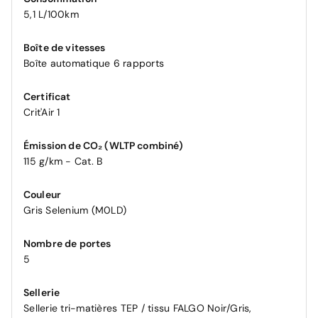
5,1 L/100km
Boîte de vitesses
Boîte automatique 6 rapports
Certificat
Crit'Air 1
Émission de CO₂ (WLTP combiné)
115 g/km - Cat. B
Couleur
Gris Selenium (M0LD)
Nombre de portes
5
Sellerie
Sellerie tri-matières TEP / tissu FALGO Noir/Gris,