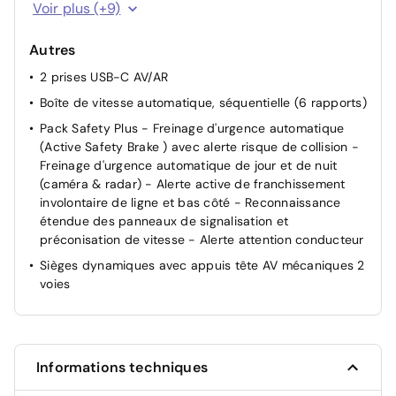
Direction assistée électrique
Voir plus (+9)
ESP avec fonction Hill Assist (Aide au démarrage en
pente)
Autres
Fixations ISOFIX aux 2 places latérales AR (Top Tether)
2 prises USB-C AV/AR
Frein de stationnement électrique
Boîte de vitesse automatique, séquentielle (6 rapports)
Lève-vitres AV/AR électriques et séquentiels avec
Pack Safety Plus - Freinage d'urgence automatique
antipincement
(Active Safety Brake ) avec alerte risque de collision -
Freinage d'urgence automatique de jour et de nuit
Pack Drive Assist - Régulateur de vitesse adaptatif
(caméra & radar) - Alerte active de franchissement
avec fonction Stop&Go
involontaire de ligne et bas côté - Reconnaissance
Pare-brise teinté feuilleté acoustique
étendue des panneaux de signalisation et
Sièges AV réglables en hauteur
préconisation de vitesse - Alerte attention conducteur
Verrouillage centralisé
Sièges dynamiques avec appuis tête AV mécaniques 2
voies
Informations techniques