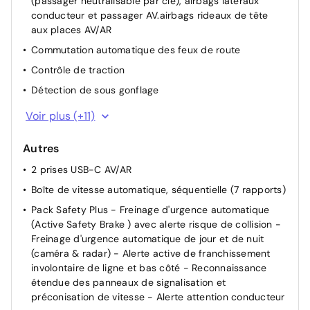
(passager neutralisable par clé), airbags latéraux
conducteur et passager AV.airbags rideaux de tête
aux places AV/AR
Commutation automatique des feux de route
Contrôle de traction
Détection de sous gonflage
Direction assistée électrique
Voir plus (+11)
ESP avec fonction Hill Assist (Aide au démarrage en
pente)
Autres
Fixations ISOFIX aux 2 places latérales AR (Top Tether)
2 prises USB-C AV/AR
Frein de stationnement électrique
Boîte de vitesse automatique, séquentielle (7 rapports)
Informations sur la position, consommation,
Pack Safety Plus - Freinage d'urgence automatique
télémaintenance, statistiques de roulage et état de
(Active Safety Brake ) avec alerte risque de collision -
charge de la batterie
Freinage d'urgence automatique de jour et de nuit
(caméra & radar) - Alerte active de franchissement
Lève-vitres AV/AR électriques et séquentiels avec
involontaire de ligne et bas côté - Reconnaissance
antipincement
étendue des panneaux de signalisation et
Pack Drive Assist - Régulateur de vitesse adaptatif
préconisation de vitesse - Alerte attention conducteur
avec fonction Stop&Go