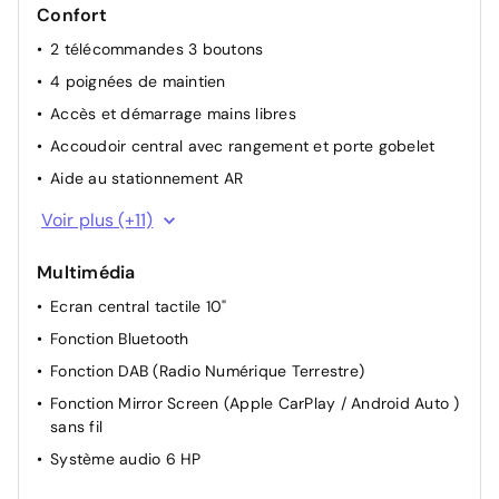
Confort
2 télécommandes 3 boutons
4 poignées de maintien
Accès et démarrage mains libres
Accoudoir central avec rangement et porte gobelet
Aide au stationnement AR
Air conditionné automatique bi-zone
Voir plus (+11)
Banquette AR rabattable 2/3-1/3
Multimédia
Essuie-vitre AV à déclenchement automatique
Ecran central tactile 10"
Peugeot i-Cockpit avec instrumentation numérique 10"
personnalisable
Fonction Bluetooth
Pré-conditionnement thermique et charge différée via
Fonction DAB (Radio Numérique Terrestre)
l'écran central
Fonction Mirror Screen (Apple CarPlay / Android Auto )
Prise 12 V à l'AV
sans fil
Réglage lombaire du siège conducteur
Système audio 6 HP
Rétroviseur intérieur photosensible