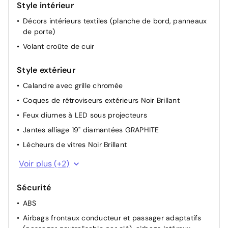
Style intérieur
Rétroviseurs extérieurs électriques, dégivrants et
rabattables électriquement, avec répétiteurs de feux
Décors intérieurs textiles (planche de bord, panneaux
clignotants à LED
de porte)
Sélecteur de modes de conduite (Electric, Hybrid,
Volant croûte de cuir
Sport)
Style extérieur
Volant avec réglage manuel en hauteur et en
profondeur
Calandre avec grille chromée
Coques de rétroviseurs extérieurs Noir Brillant
Feux diurnes à LED sous projecteurs
Jantes alliage 19" diamantées GRAPHITE
Lécheurs de vitres Noir Brillant
Projecteurs Peugeot LED Technology
Voir plus (+2)
Vitres latérales AR et lunette AR chauffante temporisée
surteintées
Sécurité
ABS
Airbags frontaux conducteur et passager adaptatifs