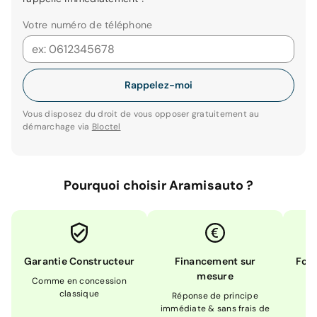
Votre numéro de téléphone
Rappelez-moi
Vous disposez du droit de vous opposer gratuitement au
démarchage via
Bloctel
Pourquoi choisir Aramisauto ?
Garantie Constructeur
Financement sur
Form
mesure
Comme en concession
Ex
classique
En
Réponse de principe
immédiate & sans frais de