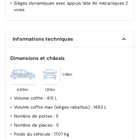
Sièges dynamiques avec appuis tête AV mécaniques 2
Pare-brise teinté feuilleté acoustique
voies
Sièges AV réglables en hauteur
Verrouillage centralisé
VisioPark 1 (caméra de recul)
Informations techniques
Dimensions et châssis
1,48m
4,69m
1,85m
Volume coffre
: 415 L
Volume coffre max (sièges rabattus)
: 1483 L
Nombre de portes
: 5
Nombre de places
: 5
Poids du véhicule
: 1707 kg