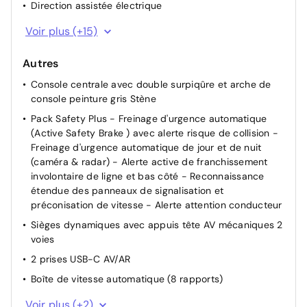
Direction assistée électrique
ESP avec fonction Hill Assist (Aide au démarrage en
Voir plus (+15)
pente)
Fixations ISOFIX aux 2 places latérales AR (Top Tether)
Autres
Frein de stationnement électrique
Console centrale avec double surpiqûre et arche de
console peinture gris Stène
Informations sur la position, consommation,
télémaintenance, statistiques de roulage et état de
Pack Safety Plus - Freinage d'urgence automatique
charge de la batterie
(Active Safety Brake ) avec alerte risque de collision -
Freinage d'urgence automatique de jour et de nuit
Lève-vitres AV/AR électriques et séquentiels avec
(caméra & radar) - Alerte active de franchissement
antipincement
involontaire de ligne et bas côté - Reconnaissance
Pare-brise teinté feuilleté acoustique
étendue des panneaux de signalisation et
Projecteurs Peugeot Matrix LED Technology Éclairage
préconisation de vitesse - Alerte attention conducteur
adaptatif en fonction des conditions extérieures et de
Sièges dynamiques avec appuis tête AV mécaniques 2
la circulation
voies
Sièges AV réglables en hauteur
2 prises USB-C AV/AR
Volant cuir perforé
Boîte de vitesse automatique (8 rapports)
Volant chauffant
Driver Sport Pack - Personnalisation du combiné
Voir plus (+2)