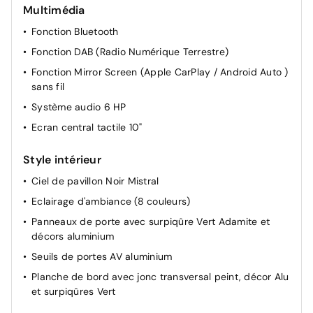
Multimédia
Essuie-vitre AV à déclenchement automatique
Fonction Bluetooth
Feux AR spécifiques avec allumage dynamique griffe à
griffe
Fonction DAB (Radio Numérique Terrestre)
Prise 12 V à l'AV
Fonction Mirror Screen (Apple CarPlay / Android Auto )
sans fil
Puissance batterie 100kW
Système audio 6 HP
Sélecteur de modes de conduite (Electric, Hybrid,
Sport)
Ecran central tactile 10"
Volet motorisé avec accès bras chargés
Style intérieur
Réglage lombaire du siège conducteur
Ciel de pavillon Noir Mistral
Pré-conditionnement thermique et charge différée via
l'écran central
Eclairage d'ambiance (8 couleurs)
4 poignées de maintien
Panneaux de porte avec surpiqûre Vert Adamite et
décors aluminium
Banquette AR rabattable 2/3-1/3
Seuils de portes AV aluminium
Pédalier Sport et repose pied en aluminium
Planche de bord avec jonc transversal peint, décor Alu
Rétroviseurs extérieurs électriques, dégivrants et
et surpiqûres Vert
rabattables électriquement, avec répétiteurs de feux
clignotants à LED