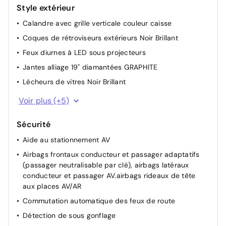
Style extérieur
Peugeot i-Cockpit avec instrumentation numérique 10"
personnalisable
Calandre avec grille verticale couleur caisse
Rétroviseur intérieur photosensible
Coques de rétroviseurs extérieurs Noir Brillant
Volant avec réglage manuel en hauteur et en
Feux diurnes à LED sous projecteurs
profondeur
Jantes alliage 19" diamantées GRAPHITE
Lécheurs de vitres Noir Brillant
Monogrammes Hybrid
Voir plus (+5)
Monogrammes latéraux emblème Lion
Sécurité
Montants de baie textile Noir Mistral
Aide au stationnement AV
Vitres AV feuilletées acoustiques
Airbags frontaux conducteur et passager adaptatifs
Vitres latérales AR et lunette AR chauffante temporisée
(passager neutralisable par clé), airbags latéraux
surteintées
conducteur et passager AV.airbags rideaux de tête
aux places AV/AR
Commutation automatique des feux de route
Détection de sous gonflage