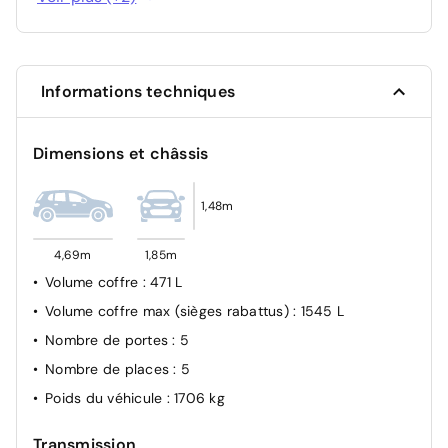
Pack Drive Assist Plus - Conduite semi autonome
spécifique - Sonorité du moteur amplifiée et plus
(niveau 2) - Régulateur de vitesse adaptatif avec
sportive
fonction Stop&Go - Aide au maintien de la position
Navigation connectée avec i-Toggles virtuels
dans la voie
personnalisables
Informations techniques
ABS
Contrôle de traction
Dimensions et châssis
Peugeot Connect SOS & Assistance
Verrouillage centralisé
1,48m
4,69m
1,85m
Volume coffre
: 471 L
Volume coffre max (sièges rabattus)
: 1545 L
Nombre de portes
: 5
Nombre de places
: 5
Poids du véhicule
: 1706 kg
Transmission