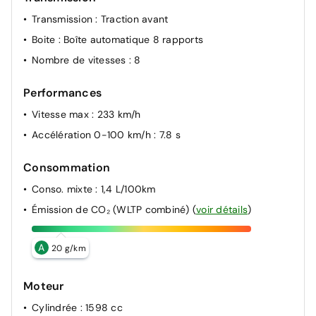
Transmission
: Traction avant
Boite
: Boîte automatique 8 rapports
Nombre de vitesses
: 8
Performances
Vitesse max
: 233 km/h
Accélération 0-100 km/h
: 7.8 s
Consommation
Conso. mixte
: 1,4 L/100km
Émission de CO₂ (WLTP combiné)
(
voir détails
)
A
20 g/km
Moteur
Cylindrée
: 1598 cc