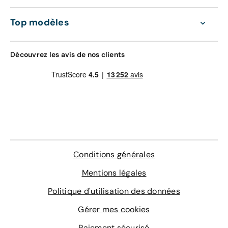
d'oeuvre valable dans le réseau constructeur
GRAVAGE + TAPIS
(Europe)
Top modèles
168 €
Assistance 0km, 24h/24 et 7j/7 (dépannage,
remorquage et véhicule de prêt)
Gravage des vitres
Découvrez les avis de nos clients
Contrôle technique
4 sur-tapis sur mesure
En savoir plus
Conditions générales
Mentions légales
Politique d'utilisation des données
Gérer mes cookies
Paiement sécurisé