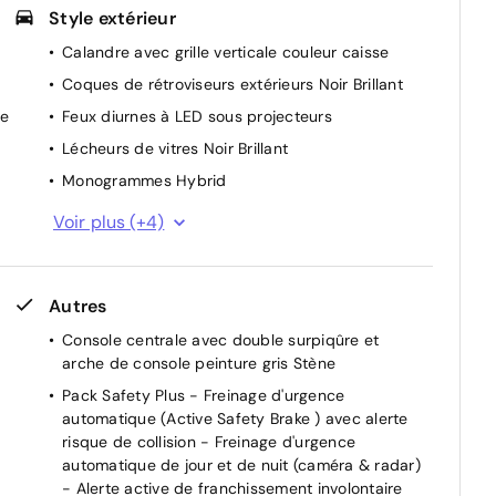
Style extérieur
Calandre avec grille verticale couleur caisse
Coques de rétroviseurs extérieurs Noir Brillant
te
Feux diurnes à LED sous projecteurs
Lécheurs de vitres Noir Brillant
Monogrammes Hybrid
Monogrammes latéraux emblème Lion
Voir plus (+4)
Montants de baie textile Noir Mistral
Vitres AV feuilletées acoustiques
Autres
Vitres latérales AR et lunette AR chauffante
temporisée surteintées
Console centrale avec double surpiqûre et
arche de console peinture gris Stène
Pack Safety Plus - Freinage d'urgence
automatique (Active Safety Brake ) avec alerte
s
risque de collision - Freinage d'urgence
automatique de jour et de nuit (caméra & radar)
- Alerte active de franchissement involontaire