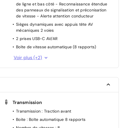
de ligne et bas côté - Reconnaissance étendue
des panneaux de signalisation et préconisation
de vitesse - Alerte attention conducteur
ge
Sièges dynamiques avec appuis tête AV
mécaniques 2 voies
2 prises USB-C AV/AR
Boîte de vitesse automatique (8 rapports)
Driver Sport Pack - Personnalisation du combiné
Voir plus (+2)
spécifique - Sonorité du moteur amplifiée et
at
plus sportive
Navigation connectée avec i-Toggles virtuels
personnalisables
Transmission
Transmission
: Traction avant
Boite
: Boîte automatique 8 rapports
Nombre de vitesses
: 8