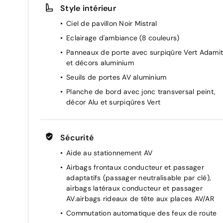
Style intérieur
Feux AR spécifiques avec allumage dynamique
griffe à griffe
Ciel de pavillon Noir Mistral
Prise 12 V à l'AV
Eclairage d'ambiance (8 couleurs)
Puissance batterie 100kW
Panneaux de porte avec surpiqûre Vert Adami
et décors aluminium
Sélecteur de modes de conduite (Electric,
Hybrid, Sport)
Seuils de portes AV aluminium
Volet motorisé avec accès bras chargés
Planche de bord avec jonc transversal peint,
décor Alu et surpiqûres Vert
Réglage lombaire du siège conducteur
Pré-conditionnement thermique et charge
différée via l'écran central
Sécurité
4 poignées de maintien
Aide au stationnement AV
Banquette AR rabattable 2/3-1/3
Airbags frontaux conducteur et passager
Pédalier Sport et repose pied en aluminium
adaptatifs (passager neutralisable par clé),
Rétroviseurs extérieurs électriques, dégivrants
airbags latéraux conducteur et passager
et rabattables électriquement, avec répétiteur
AV.airbags rideaux de tête aux places AV/AR
de feux clignotants à LED
Commutation automatique des feux de route
Peugeot i-Cockpit avec instrumentation