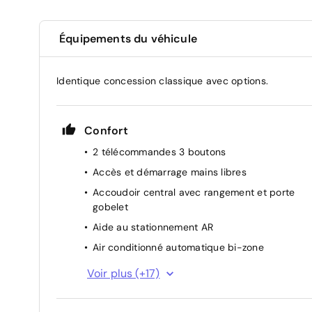
Équipements du véhicule
Identique concession classique avec options.
Confort
2 télécommandes 3 boutons
Accès et démarrage mains libres
Accoudoir central avec rangement et porte
gobelet
Aide au stationnement AR
Air conditionné automatique bi-zone
Air Quality System (filtre à charbon HEPA)
Voir plus (+17)
Capacité batterie 12,4kWh
Essuie-vitre AV à déclenchement automatique