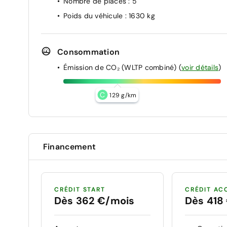
Nombre de places
: 5
Volant chauffant
Poids du véhicule
: 1630 kg
Volant en cuir
Consommation
Émission de CO₂ (WLTP combiné)
(
voir détails
)
C
129 g/km
Financement
CRÉDIT START
CRÉDIT AC
Dès 362 €/mois
Dès 418