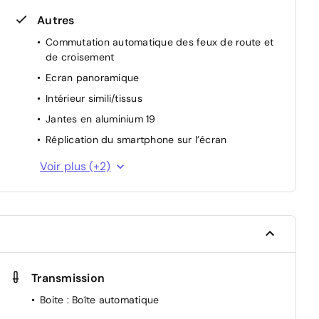
Autres
s
Commutation automatique des feux de route et
de croisement
Ecran panoramique
Intérieur simili/tissus
t
Jantes en aluminium 19
Réplication du smartphone sur l’écran
Stores pare-soleil arrière
Voir plus (+2)
Système de verrouillage centralisé des portes
avec télécommande
Transmission
Boite
: Boîte automatique