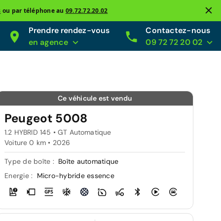
s
ou par téléphone au
09.72.72.20.02
Prendre rendez-vous
Contactez-nous
en agence
09 72 72 20 02
Ce véhicule est vendu
Peugeot 5008
1.2 HYBRID 145 • GT Automatique
Voiture 0 km •
2026
Type de boîte :
Boîte automatique
Energie :
Micro-hybride essence