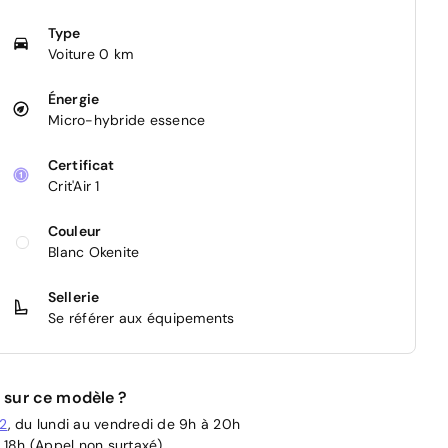
Type
Voiture 0 km
Énergie
Micro-hybride essence
Certificat
Crit'Air 1
Couleur
Blanc Okenite
Sellerie
Se référer aux équipements
 sur ce modèle ?
02
, du lundi au vendredi de 9h à 20h
 18h (Appel non surtaxé)