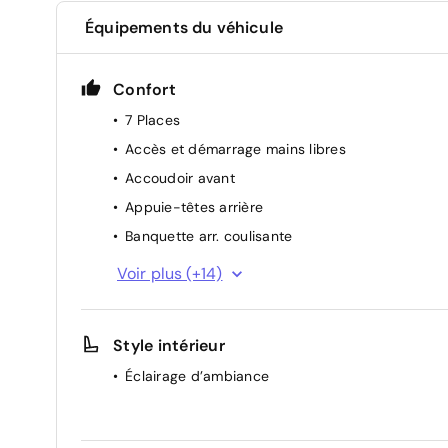
Équipements du véhicule
Confort
7 Places
Accès et démarrage mains libres
Accoudoir avant
Appuie-têtes arrière
Banquette arr. coulisante
Barres de toit
Voir plus (+14)
Bluetooth
Climatisation automatique trizone
Style intérieur
Commandes au volant
Éclairage d’ambiance
Direction assistée
Hayon électrique
Peugeot i-Cockpit