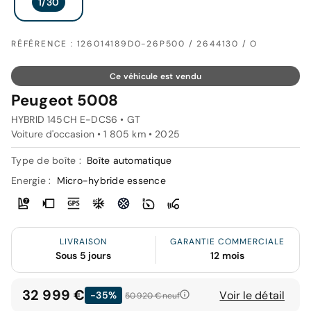
RÉFÉRENCE : 126014189D0-26P500 / 2644130 / O
Ce véhicule est vendu
Peugeot 5008
HYBRID 145CH E-DCS6 • GT
Voiture d'occasion • 1 805 km • 2025
Type de boîte :
Boîte automatique
Energie :
Micro-hybride essence
LIVRAISON
GARANTIE COMMERCIALE
Sous 5 jours
12 mois
32 999 €
Voir le détail
-35%
50 920 €
neuf