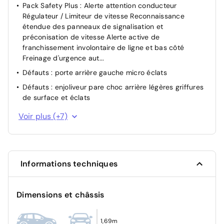
Pack Safety Plus : Alerte attention conducteur
Régulateur / Limiteur de vitesse Reconnaissance
étendue des panneaux de signalisation et
préconisation de vitesse Alerte active de
franchissement involontaire de ligne et bas côté
Freinage d'urgence aut...
Défauts : porte arrière gauche micro éclats
Défauts : enjoliveur pare choc arrière légères griffures
de surface et éclats
Pneumatiques : pneus taux restant arg michelin
Voir plus (+7)
e.primacy 225/55 r19 103v 6.1mm
Défauts : porte avant gauche et poignée micro éclats
Défauts : pavillon léger défaut d'aspect de vernis
Informations techniques
Pneumatiques : pneus taux restant avg michelin
e.primacy 225/55 r19 103v 6mm
Pneumatiques : pneus taux restant ard michelin
Dimensions et châssis
e.primacy 225/55 r19 103v 6.1mm
Visiopark 1: caméra de recul HD & aide au
1,69m