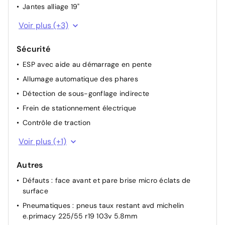
Commutation adaptative des projecteurs
Jantes alliage 19"
Accès et démarrage mains libres Proximity
Bandeau entre les projecteurs Noir laqué avec logo
Voir plus (+3)
Pare-brise feuilleté acoustique
5008
4 poignées de maintien rétractables (2 à l'AV et 2 à
Monogrammes ailes AV: blason PEUGEOT
Sécurité
l'AR)
Barres de toit longitudinales Noir Brillant
ESP avec aide au démarrage en pente
Banquette 2 places au rang 3 avec dossiers
Allumage automatique des phares
rabattables 50/50
Détection de sous-gonflage indirecte
Rétroviseurs extérieurs dégivrants avec réglage et
rabattement électriques, éclairage de seuil
Frein de stationnement électrique
Air conditionné automatique
Contrôle de traction
Pare chocs AR avec décor Gris Meteor
ABS
Voir plus (+1)
Jupe inférieure Noir grainé
Autres
Défauts : face avant et pare brise micro éclats de
surface
Pneumatiques : pneus taux restant avd michelin
e.primacy 225/55 r19 103v 5.8mm