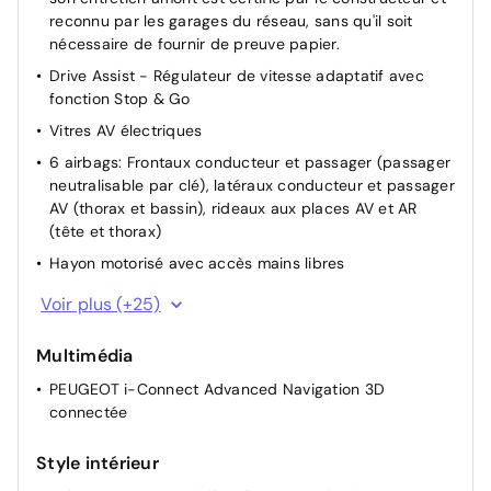
reconnu par les garages du réseau, sans qu'il soit
nécessaire de fournir de preuve papier.
Drive Assist - Régulateur de vitesse adaptatif avec
fonction Stop & Go
Vitres AV électriques
6 airbags: Frontaux conducteur et passager (passager
neutralisable par clé), latéraux conducteur et passager
AV (thorax et bassin), rideaux aux places AV et AR
(tête et thorax)
Hayon motorisé avec accès mains libres
Banquette rang 2 coulissante 60/40, avec dossiers
Voir plus (+25)
inclinables et rabattables 40/20/40, avec fonction
Easy Access aux places du rang 3
Multimédia
Essuie-vitre AV à déclenchement automatique
PEUGEOT i-Connect Advanced Navigation 3D
Monogrammes AV : blason PEUGEOT et 5008
connectée
Sièges AV chauffants
Style intérieur
Bandeau entre les feux AR Noir laqué avec lettrage