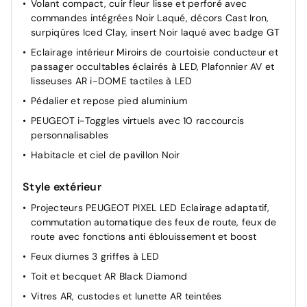
PEUGEOT
Volant compact, cuir fleur lisse et perforé avec
commandes intégrées Noir Laqué, décors Cast Iron,
Calandre couleur caisse, écopes latérales Noir laqué,
surpiqûres Iced Clay, insert Noir laqué avec badge GT
décor inférieur Gris Méteor
Eclairage intérieur Miroirs de courtoisie conducteur et
PEUGEOT i-Cockpit panoramique avec écran incurvé
passager occultables éclairés à LED, Plafonnier AV et
et flottant 21'' HD
lisseuses AR i-DOME tactiles à LED
Lève-vitres AV/AR électriques et séquentiels avec
Pédalier et repose pied aluminium
antipincement
PEUGEOT i-Toggles virtuels avec 10 raccourcis
Volant chauffant
personnalisables
Boîte de vitesse automatique, séquentielle (6 rapports)
Habitacle et ciel de pavillon Noir
Rétroviseur intérieur électrochrome
Banquette rang 2 avec accoudoir central
Style extérieur
Direction assistée
Projecteurs PEUGEOT PIXEL LED Eclairage adaptatif,
Monogrammes AR 5008 et Hybrid
commutation automatique des feux de route, feux de
route avec fonctions anti éblouissement et boost
Enjoliveurs de passages de roues et protections
inférieures de portes Noir grainé
Feux diurnes 3 griffes à LED
Fixations ISOFIX et Top Tether aux places latérales rang
Toit et becquet AR Black Diamond
2
Vitres AR, custodes et lunette AR teintées