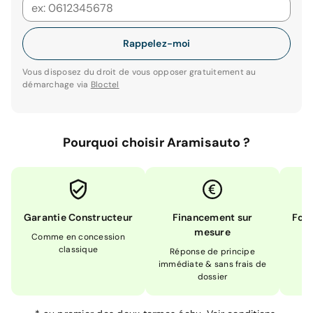
Rappelez-moi
Vous disposez du droit de vous opposer gratuitement au
démarchage via
Bloctel
Pourquoi choisir Aramisauto ?
Garantie Constructeur
Financement sur
Form
mesure
Comme en concession
Ex
classique
En
Réponse de principe
immédiate & sans frais de
dossier