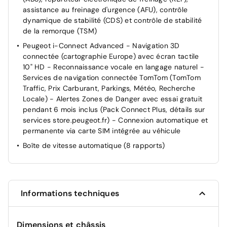
Contrôle de traction
assistance au freinage d'urgence (AFU), contrôle
dynamique de stabilité (CDS) et contrôle de stabilité
ESP
de la remorque (TSM)
Kit de dépannage de pneumatique Avec compresseur
Peugeot i-Connect Advanced - Navigation 3D
12 volts, flacon de produit de colmatage, anneau de
connectée (cartographie Europe) avec écran tactile
remorquage, cales pour frein de stationnement
10" HD - Reconnaissance vocale en langage naturel -
électrique
Services de navigation connectée TomTom (TomTom
Vitres électriques AV
Traffic, Prix Carburant, Parkings, Météo, Recherche
Locale) - Alertes Zones de Danger avec essai gratuit
pendant 6 mois inclus (Pack Connect Plus, détails sur
services store.peugeot.fr) - Connexion automatique et
permanente via carte SIM intégrée au véhicule
Boîte de vitesse automatique (8 rapports)
Informations techniques
Dimensions et châssis