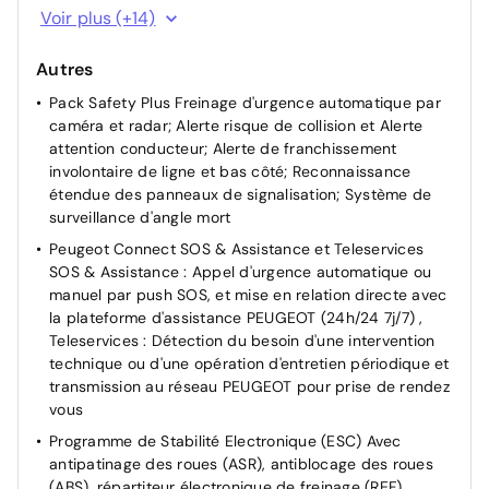
Détection de sous-gonflage indirecte
Voir plus (+14)
Fixations ISOFIX aux places latérales AR
Autres
Frein de stationnement électrique avec aide au
démarrage en pente et serrage automatique
Pack Safety Plus Freinage d'urgence automatique par
caméra et radar; Alerte risque de collision et Alerte
Projecteurs Peugeot Matrix LED Technology Eclairage
attention conducteur; Alerte de franchissement
adaptatif avec correction automatique de site, 3
involontaire de ligne et bas côté; Reconnaissance
modes (Routes, Autoroutes et Brouillard) et feux
étendue des panneaux de signalisation; Système de
diurnes 3 griffes à LED intégrés aux projecteurs
surveillance d'angle mort
Rétroviseur intérieur électrochrome
Peugeot Connect SOS & Assistance et Teleservices
Rétroviseurs extérieurs électriques et dégivrants,
SOS & Assistance : Appel d'urgence automatique ou
rabattables électriquement avec éclairage d'accueil à
manuel par push SOS, et mise en relation directe avec
LED, témoins de surveillance d'angles morts
la plateforme d'assistance PEUGEOT (24h/24 7j/7) ,
Sécurité enfants des vitres AR
Teleservices : Détection du besoin d'une intervention
technique ou d'une opération d'entretien périodique et
Trappe de recharge électrique rétroéclairée avec
transmission au réseau PEUGEOT pour prise de rendez
indicateur d'état de charge
vous
Verrouillage automatique de tous les ouvrants en
Programme de Stabilité Electronique (ESC) Avec
roulant
antipatinage des roues (ASR), antiblocage des roues
ABS
(ABS), répartiteur électronique de freinage (REF),