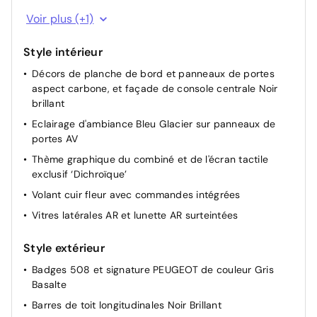
Accoudoir central AV en TEP à ouverture papillon, avec
Prises USB-C au 1er rang (x2) Dans le rangement sous
Voir plus (+1)
compartiment de rangement éclairé
l'accoudoir central AV: x1 charge/data / x1 charge
Contrôle embarqué de la charge de la batterie et du
Style intérieur
préconditionnement thermique du véhicule
Décors de planche de bord et panneaux de portes
Eclairage intérieur LED : Plafonniers AV et AR avec 2
aspect carbone, et façade de console centrale Noir
spots de lecture, Pare soleil avec miroirs de courtoisie
brillant
éclairés, rangements, caves à pieds
Eclairage d'ambiance Bleu Glacier sur panneaux de
Pack Visibilité Allumage automatique des feux de
portes AV
croisement; Essuie vitre AV à déclenchement
automatique; Eclairage d'accompagnement
Thème graphique du combiné et de l'écran tactile
automatique
exclusif ‘Dichroïque’
Volant cuir fleur avec commandes intégrées
Vitres latérales AR et lunette AR surteintées
Style extérieur
Badges 508 et signature PEUGEOT de couleur Gris
Basalte
Barres de toit longitudinales Noir Brillant