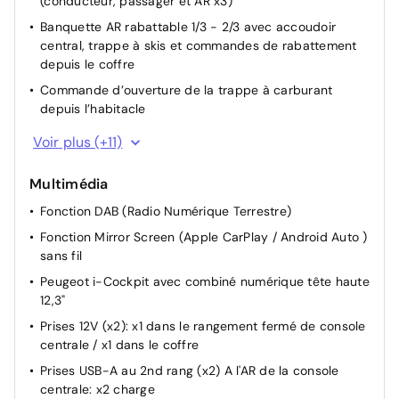
(conducteur, passager et AR x3)
Banquette AR rabattable 1/3 - 2/3 avec accoudoir
central, trappe à skis et commandes de rabattement
depuis le coffre
Commande d’ouverture de la trappe à carburant
depuis l’habitacle
Direction assistée électrique, réglable en hauteur et
Voir plus (+11)
profondeur (mécanique)
Habitacle et ciel de pavillon Noir Mistral
Multimédia
Sélecteur de boite de vitesses automatique e-Toggle
Fonction DAB (Radio Numérique Terrestre)
Sièges conducteur et passager réglables en hauteur,
Fonction Mirror Screen (Apple CarPlay / Android Auto )
avec réglage lombaire électrique (4 voies)
sans fil
Tapis de coffre avec articulation pour accès à l'espace
Peugeot i-Cockpit avec combiné numérique tête haute
de rangement du câble de recharge
12,3"
Toggle Switches' chromés (touches 'piano' d'activation
Prises 12V (x2): x1 dans le rangement fermé de console
des fonctions de l'écran tactile)
centrale / x1 dans le coffre
Sélecteur de modes de conduite 'Drive Mode' (Electric,
Prises USB-A au 2nd rang (x2) A l'AR de la console
Hybrid, Sport)
centrale: x2 charge