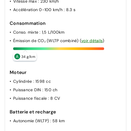
Vitesse max
: 230 km/h
Accélération 0-100 km/h
: 8.3 s
Consommation
Conso. mixte
: 1,5 L/100km
Émission de CO₂ (WLTP combiné)
(
voir détails
)
A
34 g/km
Moteur
Cylindrée
: 1598 cc
Puissance DIN
: 150 ch
Puissance fiscale
: 8 CV
Batterie et recharge
Autonomie (WLTP)
: 58 km