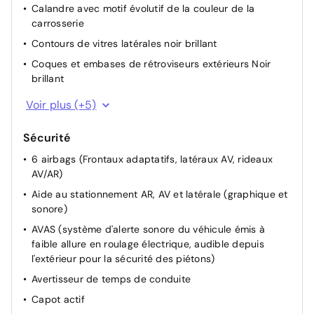
Calandre avec motif évolutif de la couleur de la
carrosserie
Contours de vitres latérales noir brillant
Coques et embases de rétroviseurs extérieurs Noir
brillant
Feux arrière Full LED avec indicateurs de direction
Voir plus (+5)
défilants
Jantes alliage 17" Merion bi-ton diamantees
Sécurité
Lame inférieure de pare chocs AV de la couleur de la
6 airbags (Frontaux adaptatifs, latéraux AV, rideaux
carrosserie
AV/AR)
Signature 'PEUGEOT' sur le bandeau de volet de coffre
Aide au stationnement AR, AV et latérale (graphique et
sonore)
Badge "HYBRID" sur volet de coffre
AVAS (système d'alerte sonore du véhicule émis à
faible allure en roulage électrique, audible depuis
l'extérieur pour la sécurité des piétons)
Avertisseur de temps de conduite
Capot actif