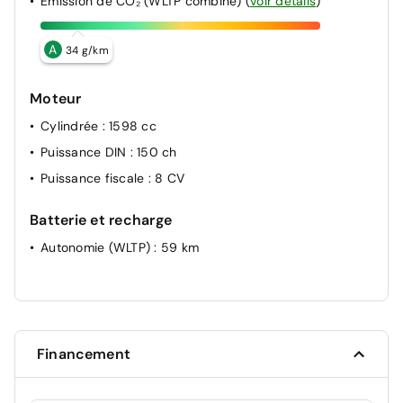
Émission de CO₂ (WLTP combiné)
(
voir détails
)
A
34 g/km
Moteur
Cylindrée
: 1598 cc
Puissance DIN
: 150 ch
Puissance fiscale
: 8 CV
Batterie et recharge
Autonomie (WLTP)
: 59 km
Financement