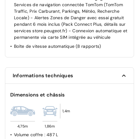
Contrôle de traction
Services de navigation connectée TomTom (TomTom
ESP
Traffic, Prix Carburant, Parkings, Météo, Recherche
Locale) - Alertes Zones de Danger avec essai gratuit
Kit de dépannage de pneumatique Avec compresseur
pendant 6 mois inclus (Pack Connect Plus, détails sur
12 volts, flacon de produit de colmatage, anneau de
services store.peugeot.fr) - Connexion automatique et
remorquage, cales pour frein de stationnement
permanente via carte SIM intégrée au véhicule
électrique
Boîte de vitesse automatique (8 rapports)
Vitres électriques AV
Informations techniques
Dimensions et châssis
1,4m
4,75m
1,86m
Volume coffre
: 487 L