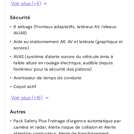
Jantes alliage 17" Merion bi-ton diamantees
Voir plus (+4)
Lame inférieure de pare chocs AV de la couleur de la
carrosserie
Sécurité
Signature 'PEUGEOT' sur le bandeau de volet de coffre
6 airbags (Frontaux adaptatifs, latéraux AV, rideaux
AV/AR)
Badge "HYBRID" sur volet de coffre
Aide au stationnement AR, AV et latérale (graphique et
sonore)
AVAS (système d'alerte sonore du véhicule émis à
faible allure en roulage électrique, audible depuis
l'extérieur pour la sécurité des piétons)
Avertisseur de temps de conduite
Capot actif
Détection de sous-gonflage indirecte
Voir plus (+16)
Fixations ISOFIX aux places latérales AR
Autres
Frein de stationnement électrique avec aide au
démarrage en pente et serrage automatique
Pack Safety Plus Freinage d'urgence automatique par
caméra et radar; Alerte risque de collision et Alerte
Projecteurs Peugeot Matrix LED Technology Eclairage
attention conducteur; Alerte de franchissement
adaptatif avec correction automatique de site, 3