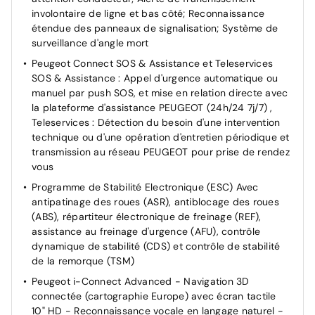
involontaire de ligne et bas côté; Reconnaissance
modes (Routes, Autoroutes et Brouillard) et feux
étendue des panneaux de signalisation; Système de
diurnes 3 griffes à LED intégrés aux projecteurs
surveillance d'angle mort
Régulateur / limiteur de vitesse avec Préconisation
Peugeot Connect SOS & Assistance et Teleservices
Limitation de Vitesse
SOS & Assistance : Appel d'urgence automatique ou
Rétroviseur intérieur électrochrome
manuel par push SOS, et mise en relation directe avec
Rétroviseurs extérieurs électriques et dégivrants,
la plateforme d'assistance PEUGEOT (24h/24 7j/7) ,
rabattables électriquement avec éclairage d'accueil à
Teleservices : Détection du besoin d'une intervention
LED, témoins de surveillance d'angles morts
technique ou d'une opération d'entretien périodique et
transmission au réseau PEUGEOT pour prise de rendez
Sécurité enfants des vitres AR
vous
Trappe de recharge électrique rétroéclairée avec
Programme de Stabilité Electronique (ESC) Avec
indicateur d'état de charge
antipatinage des roues (ASR), antiblocage des roues
Verrouillage automatique de tous les ouvrants en
(ABS), répartiteur électronique de freinage (REF),
roulant
assistance au freinage d'urgence (AFU), contrôle
VisioPark 1 Caméra de recul Haute Définition 180° avec
dynamique de stabilité (CDS) et contrôle de stabilité
restitution sur l'écran tactile d’une vue AR et d'une vue
de la remorque (TSM)
de dessus de l'environnement AR du véhicule
Peugeot i-Connect Advanced - Navigation 3D
ABS
connectée (cartographie Europe) avec écran tactile
10" HD - Reconnaissance vocale en langage naturel -