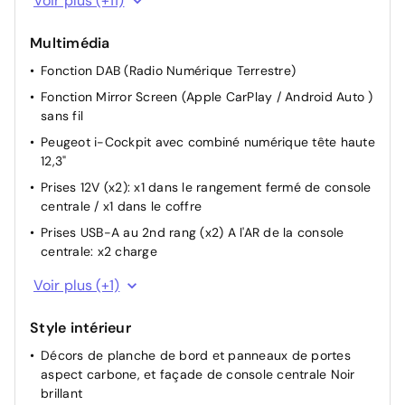
Voir plus (+11)
profondeur (mécanique)
Habitacle et ciel de pavillon Noir Mistral
Multimédia
Sélecteur de boite de vitesses automatique e-Toggle
Fonction DAB (Radio Numérique Terrestre)
Sièges conducteur et passager réglables en hauteur,
Fonction Mirror Screen (Apple CarPlay / Android Auto )
avec réglage lombaire électrique (4 voies)
sans fil
Toggle Switches' chromés (touches 'piano' d'activation
Peugeot i-Cockpit avec combiné numérique tête haute
des fonctions de l'écran tactile)
12,3"
Sélecteur de modes de conduite 'Drive Mode' (Electric,
Prises 12V (x2): x1 dans le rangement fermé de console
Hybrid, Sport)
centrale / x1 dans le coffre
Tapis de coffre avec articulation pour accès à l'espace
Prises USB-A au 2nd rang (x2) A l'AR de la console
de rangement du câble de recharge
centrale: x2 charge
Accoudoir central AV en TEP à ouverture papillon, avec
Prises USB-C au 1er rang (x2) Dans le rangement sous
Voir plus (+1)
compartiment de rangement éclairé
l'accoudoir central AV: x1 charge/data / x1 charge
Contrôle embarqué de la charge de la batterie et du
Style intérieur
préconditionnement thermique du véhicule
Décors de planche de bord et panneaux de portes
Eclairage intérieur LED : Plafonniers AV et AR avec 2
aspect carbone, et façade de console centrale Noir
spots de lecture, Pare soleil avec miroirs de courtoisie
brillant
éclairés, rangements, caves à pieds