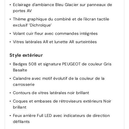
Eclairage d'ambiance Bleu Glacier sur panneaux de
Pack Visibilité Allumage automatique des feux de
portes AV
croisement; Essuie vitre AV à déclenchement
automatique; Eclairage d'accompagnement
Thème graphique du combiné et de l'écran tactile
automatique
exclusif ‘Dichroïque’
Volant cuir fleur avec commandes intégrées
Vitres latérales AR et lunette AR surteintées
Style extérieur
Badges 508 et signature PEUGEOT de couleur Gris
Basalte
Calandre avec motif évolutif de la couleur de la
carrosserie
Contours de vitres latérales noir brillant
Coques et embases de rétroviseurs extérieurs Noir
brillant
Feux arrière Full LED avec indicateurs de direction
défilants